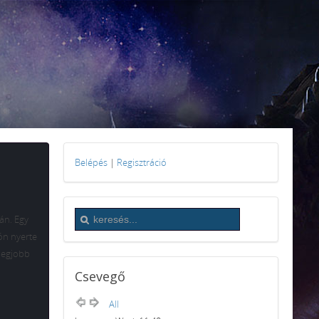
Belépés
|
Regisztráció
án. Egy
tón nyerte
 legjobb
Csevegő
All