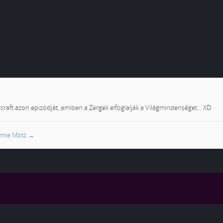
craft azon epizódját, amiben a Zergek elfoglalják a Világmindenséget... XD
romie Motz
→