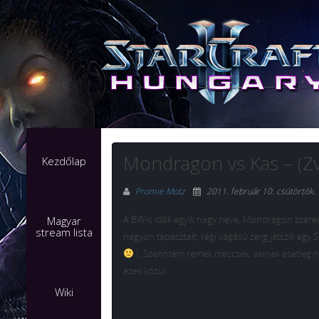
Mondragon vs Kas – (Z
Kezdőlap
Promie Motz
2011. február 10. csütörtök
.
A BW-s idők egyik nagy neve, Mondragon szerepel
Magyar
stream lista
nagyon tapasztalt, régi vágású zerg játszik egy
). Szerintem remek meccsek, akinek esetleg ni
ezek közül.
Wiki