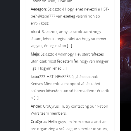
Latest on Wed, 11:48 am
Aeaegon
: Sziasztok! Hogy lehet nevezni a HST-
be? @kaba777 van esetleg valami honlap
erről? köszi!
alxird
: Sziasztok, annyit akarok tudni hogy
láttam, lehet itt regisztrálni azt hogy streamer
vagyok, én leginkább [...]
Meja
: Sziasztok! Valahogy 1 év starcraftezés
után csak most fedeztem fel, hogy van magyar
liga. Hogyan lehet [...]
kaba777
: HST: NEVEZÉS új játékosoknak.
Kedves Mindenki! a mappool váltás utáni
szünetet követően utolsó harmadához érkezik
a [...]
Ander
: CroCyrus: Hi, try contacting our Nation
Wars team members.
CroCyrus
: Hello guys, im from croatia and we
are organizing a sc2 league simmilar to yours,