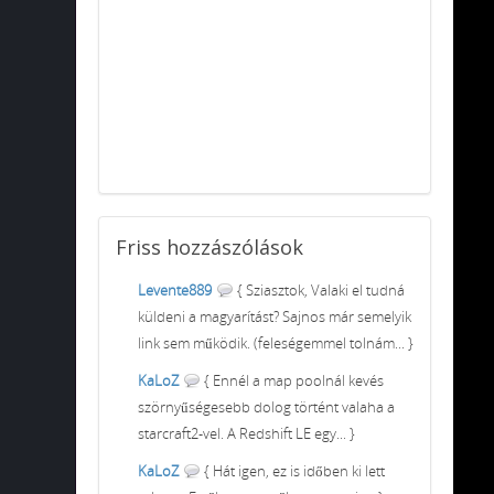
Friss
hozzászólások
Levente889
{ Sziasztok, Valaki el tudná
küldeni a magyarítást? Sajnos már semelyik
link sem működik. (feleségemmel tolnám... }
KaLoZ
{ Ennél a map poolnál kevés
szörnyűségesebb dolog történt valaha a
starcraft2-vel. A Redshift LE egy... }
KaLoZ
{ Hát igen, ez is időben ki lett