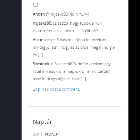
[...]
Ander
: @hajaska86: /join hun-1
hajaska86
: sziasztok hogy tudok a hun
csatornához csatlakozni a játékban?
Astonkacser
: Sziasztok! Néha felnézek ide,
mindig jó látni, hogy ez az oldal még mindig él
és [...]
Szvatopluk
: Sziasztok! Tudnátok nekem egy
listát írni azokról a map-okról, amik "zártak",
azaz földi egységeket csak [...]
Log in to post a comment.
Naptár
2011. február