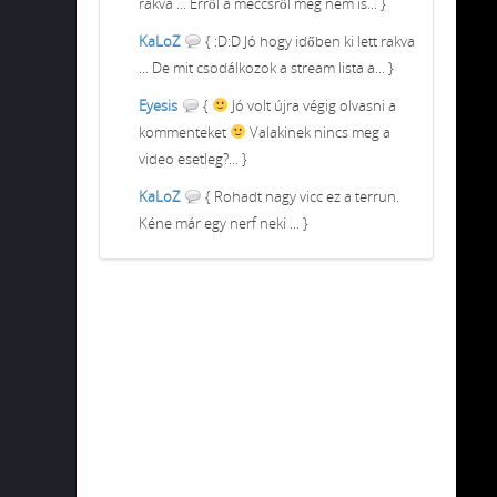
rakva ... Erről a meccsről meg nem is... }
KaLoZ
{ :D:D Jó hogy időben ki lett rakva
... De mit csodálkozok a stream lista a... }
Eyesis
{
Jó volt újra végig olvasni a
kommenteket
Valakinek nincs meg a
video esetleg?... }
KaLoZ
{ Rohadt nagy vicc ez a terrun.
Kéne már egy nerf neki ... }