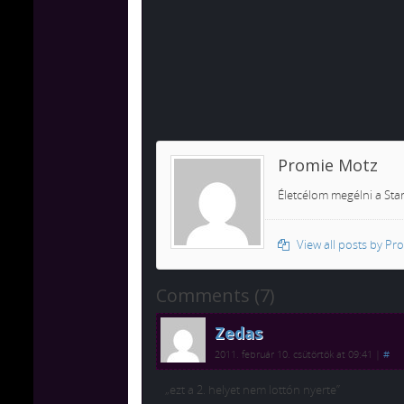
Promie Motz
Életcélom megélni a Star
View all posts by P
Comments (7)
Zedas
2011. február 10. csütörtök at 09:41
|
#
„ezt a 2. helyet nem lottón nyerte”