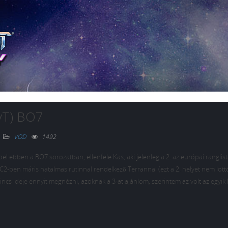
vT) BO7
VOD
1492
 ebben a BO7 sorozatban, ellenfele Kas, aki jelenleg a 2. az európai ranglist
 SC2-ben máris hatalmas rutinnal rendelkező Terrannal (ezt a 2. helyet nem lot
ncs ideje ennyit megnézni, azoknak a 3-at ajánlom, szerintem az volt az egyik