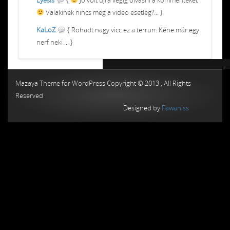
Valakinek nincs meg a video esetleg?... }
KaLoZ
{ Rohadt nagy vicc ez a terrun. Kéne már egy
nerf neki ... }
Chiptuning MMC Autochip
Chiptunin
Mazaya Theme for WordPress Copyright © 2013 , All Rights
Reserved
Designed by
Fawaniss