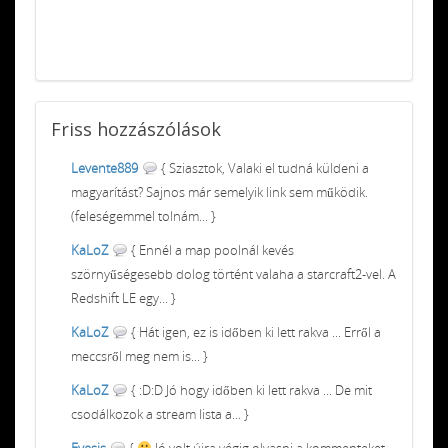
Friss
hozzászólások
Levente889
{ Sziasztok, Valaki el tudná küldeni a
magyarítást? Sajnos már semelyik link sem működik.
(feleségemmel tolnám... }
KaLoZ
{ Ennél a map poolnál kevés
szörnyűségesebb dolog történt valaha a starcraft2-vel. A
Redshift LE egy... }
KaLoZ
{ Hát igen, ez is időben ki lett rakva ... Erről a
meccsről meg nem is... }
KaLoZ
{ :D:D Jó hogy időben ki lett rakva ... De mit
csodálkozok a stream lista a... }
Eyesis
{
Jó volt újra végig olvasni a kommenteket