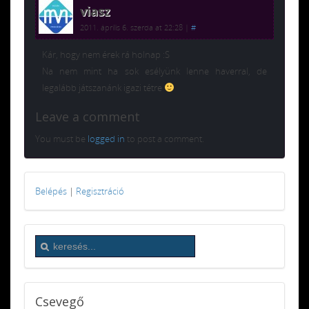
viasz
2011. április 6. szerda at 22:28
|
#
Kár, hogy nem érek rá holnap :S
Na nem mint ha sok esélyünk lenne haverral, de
legalább játszanánk igazi tétre
Leave a comment
You must be
logged in
to post a comment.
Belépés
|
Regisztráció
Csevegő