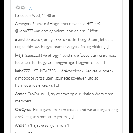
All
Latest on Wed, 11:48 am
Aeaegon
: Sziasztok! Hogy lehet nevezni a HST-be?
@kaba777 van esetleg valami honlap erről? köszi!
alxird
: Sziasztok, annyit akarok tudni hogy láttam, lehet itt
regisztrálni azt hogy streamer vagyok, én leginkább [...]
Meja
: Sziasztok! Valahogy 1 év starcraftezés után csak most
fedeztem fel, hogy van magyar liga. Hogyan lehet [...]
kaba777
: HST: NEVEZÉS új játékosoknak. Kedves Mindenki!
a mappool váltás utáni szünetet követően utolsó
harmadához érkezik a [...]
Ander
: CroCyrus: Hi, try contacting our Nation Wars team
members.
CroCyrus
: Hello guys, im from croatia and we are organizing
a sc2 league simmilar to yours, [...]
Ander
: @hajaska86: /join hun-1