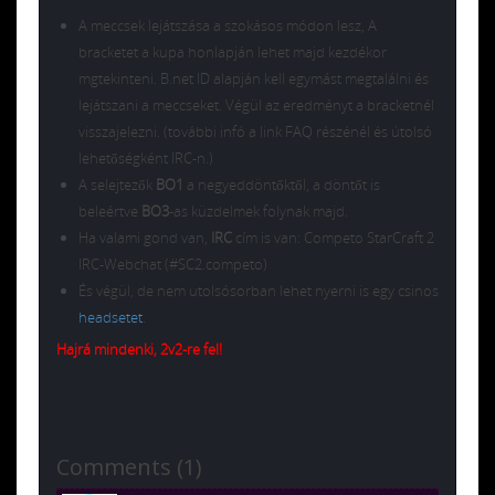
A meccsek lejátszása a szokásos módon lesz, A
bracketet a kupa honlapján lehet majd kezdékor
mgtekinteni. B.net ID alapján kell egymást megtalálni és
lejátszani a meccseket. Végül az eredményt a bracketnél
visszajelezni. (további infó a link FAQ részénél és útolsó
lehetőségként IRC-n.)
A selejtezők
BO1
a negyeddöntőktől, a döntőt is
beleértve
BO3
-as küzdelmek folynak majd.
Ha valami gond van,
IRC
cím is van: Competo StarCraft 2
IRC-Webchat (#SC2.competo)
És végül, de nem utolsósorban lehet nyerni is egy csinos
headsetet
.
Hajrá mindenki, 2v2-re fel!
Comments (1)