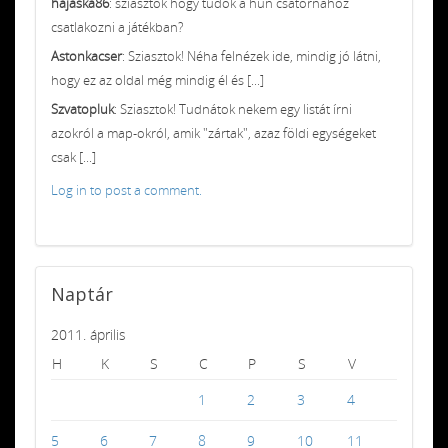
hajaska86
: sziasztok hogy tudok a hun csatornához
csatlakozni a játékban?
Astonkacser
: Sziasztok! Néha felnézek ide, mindig jó látni,
hogy ez az oldal még mindig él és [...]
Szvatopluk
: Sziasztok! Tudnátok nekem egy listát írni
azokról a map-okról, amik "zártak", azaz földi egységeket
csak [...]
Log in to post a comment.
Naptár
2011. április
H
K
S
C
P
S
V
1
2
3
4
5
6
7
8
9
10
11