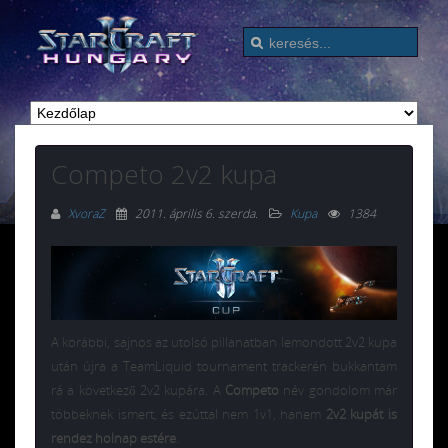
Competo 2v2 kupa
XvoraZ
2011. április 6. szerda
.
Kupa
1384
A korábbi, sajnos az utolsó pillanatban lemondott 2v2 kupa
után újra a TeamLiquid tournament trackerén bukkantam
rá a következő 2v2 kupára. A
Competo
név gondolom már
többeknek ismert, és ezúttal nem 1v1, hanem
2v2 kupát is
rendez holnap estére
.