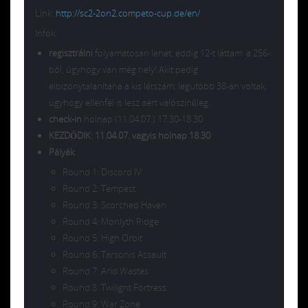
Link:
http://sc2-2on2.competo-cup.de/en/
Infók:
regisztrálni
folyamatosan lehet, eddig 12-t láttam a 256-
ból, úgyhogy van még hely! Akit pedig
elbizonytalanítana a kis létszám; legutóbb 38-an voltak,
úgyhogy ellenfél is lesz aért valószínűleg.
check-in
holnap (11.04.07.) 17.30-18.30
KEZDŐDIK: 11.04.07. vagyis holnap 18.30
Pályák
:
Round 1: Discord IV
Round 2: Tempest
Round 3: Scorched Haven
Round 4: Monlyth Ridge
Round 5: High Orbit
Round 6: Tarsonis Assault
Round 7: Arid Wastes
Round 8: Twilight Fortress
Round 9: War Zone