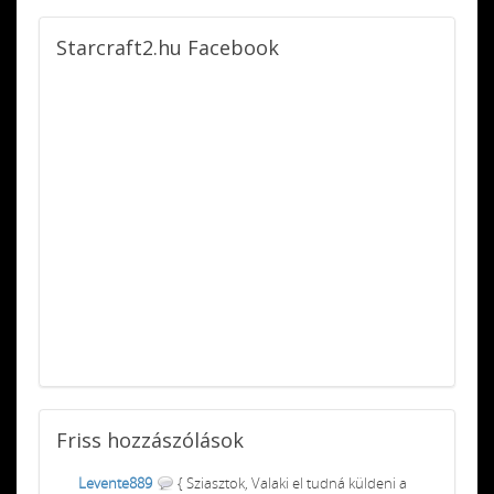
Starcraft2.hu
Facebook
Friss
hozzászólások
Levente889
{ Sziasztok, Valaki el tudná küldeni a