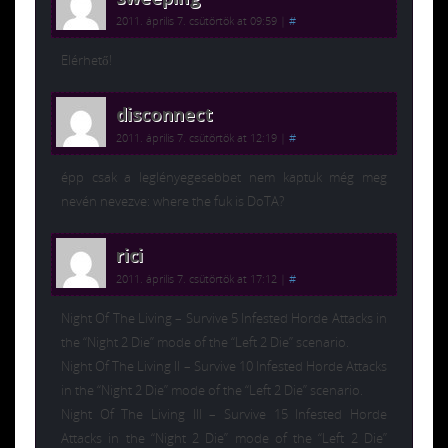
2011. április 7. csütörtök at 09:59
|
#
Elérhető!
disconnect
2011. április 7. csütörtök at 12:19
|
#
épp csak a leglényegesebbet nem kaptuk még meg
nevén nevezve: where the fuk is DoTA?
rici
2011. április 7. csütörtök at 17:12
|
#
Night Of The Living – Survive 5 Infested Horde Attacks in
the “Night 2 Die” mode of the “Left 2 Die” scenario.
Night Of The Living II – Survive 10 Infested Horde Attacks
in the “Night 2 Die” mode of the “Left 2 Die” scenario.
Night Of The Living III – Survive 15 Infested Horde
Attacks in the “Night 2 Die” mode of the “Left 2 Die”