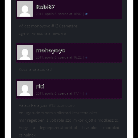
Robi87
2011. április 6. szerda at 16:02
|
#
Válasz mohoyoyo #12 üzenetére:
cg-nél, keress rá a nevükre
mohoyoyo
2011. április 6. szerda at 16:22
|
#
Köszi a válaszokat!
rici
2011. április 6. szerda at 17:14
|
#
Válasz Paralyzer #13 üzenetére:
en ugy tudom nem a blizzard keszitette oket….
mar regebben is volt rola szo, mikor kijott a modkeszito,
hogy a legnepszerubbekbol hivatalos modokat
csinalnak