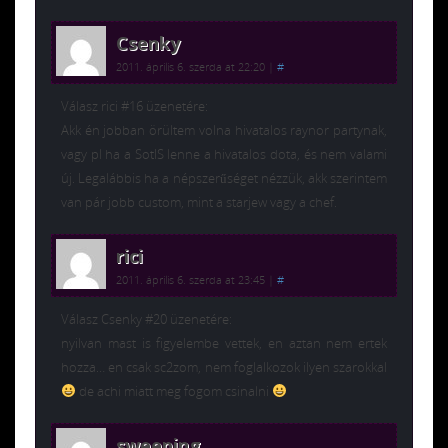
Csenky
2011. április 6. szerda at 22:20
|
#
Válasz rici #16 üzenetére:
Akk én jobban örültem volna hivatalos raynor partynak,
vagy pl ha a SotIS lenne a hivatalos dota, és nem valami
új. Legalábbis ha a népszerűséget nézzük, akk szerintem
van pár jobb custom, mint a starjew vagy a chef.
rici
2011. április 6. szerda at 23:45
|
#
Válasz Csenky #20 üzenetére:
nyilvan mast is figyelembe vettek, en aztan nem ertek
hozza… en csak sc2zom, nem foglalkozok ilyen szarokkal
de achi miatt meg fogom csinalni
sweeping