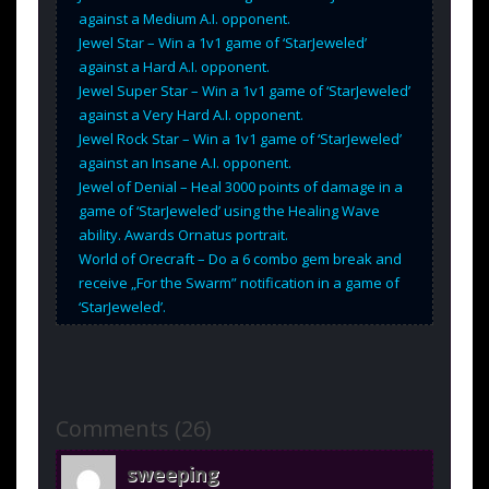
against a Medium A.I. opponent.
Jewel Star – Win a 1v1 game of ‘StarJeweled’
against a Hard A.I. opponent.
Jewel Super Star – Win a 1v1 game of ‘StarJeweled’
against a Very Hard A.I. opponent.
Jewel Rock Star – Win a 1v1 game of ‘StarJeweled’
against an Insane A.I. opponent.
Jewel of Denial – Heal 3000 points of damage in a
game of ‘StarJeweled’ using the Healing Wave
ability. Awards Ornatus portrait.
World of Orecraft – Do a 6 combo gem break and
receive „For the Swarm” notification in a game of
‘StarJeweled’.
Comments (26)
sweeping