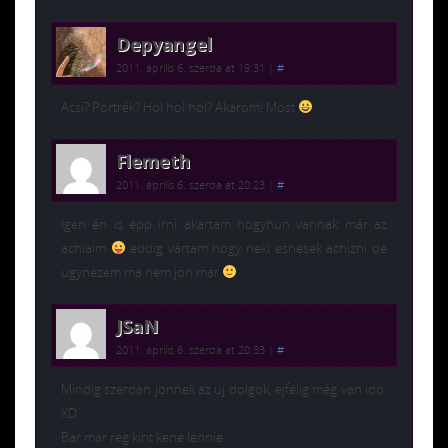
Depyangel
2011. április 6. szerda at 19:31
|
#
Acsi? Portrék? Hol hol hol? Akarom! Most
Flemeth
2011. április 6. szerda at 20:23
|
#
Igen én is épp irni akartam hogyhun vannak már az
achiaim
eddig vártam hogy neki eshesek achizni de
ugynézem ma nem jön már
JSaN
2011. április 6. szerda at 20:33
|
#
Mindig szerdan jonnek az uj dolgok, ejfelig még van ido.
XD
Bar mar reg kint kene lennie.