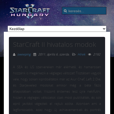
StarCraft II hivatalos modok
sweeping
2011. április 6. szerda
.
Hírek
2192
A SEA és US szervereken már elérhető, és hamarosan
hozzánk is megérkezik a végleges változat! Tisztában vagyok
vele, hogy sokan kipróbáltátok már az
Aiur
Chef
,
Left
2
Die
,
és
StarJeweled
modokat amikor még a béta fázis
állapotában voltak. Viszont érdemes lesz újra nekifutni,
hiszen a végleges változatot csak most publikálták, és sok
apró javítást végeztek el rajtuk azóta. Azonban ami a
legfontosabb, azaz hogy új
achievement-ek és portrék