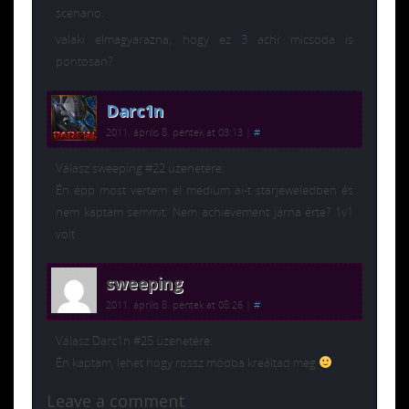
scenario.
valaki elmagyarazna, hogy ez 3 achi micsoda is
pontosan?
Darc1n
2011. április 8. péntek at 03:13
|
#
Válasz sweeping #22 üzenetére:
Én épp most vertem el medium ai-t starjeweledben és
nem kaptam semmit. Nem achievement járna érte? 1v1
volt
sweeping
2011. április 8. péntek at 08:26
|
#
Válasz Darc1n #25 üzenetére:
Én kaptam, lehet hogy rossz módba kreáltad meg
Leave a comment