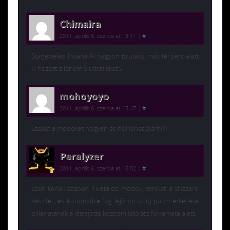
Chimaira
2011. április 6. szerda at 13:11
|
#
StarJeweled Insane AI nagyon brutális, más fél perc alatt
ki hozott ellenem 5 ultralisket:S
mohoyoyo
2011. április 6. szerda at 15:47
|
#
Ezeket a modokat hogyan és hol lehet elérni??
Paralyzer
2011. április 6. szerda at 16:02
|
#
Ezek kérlek-szépen hivatalos modok, amiket a Blizzard
készített és Automatice fog lejönni az új patch érkezése
pillanatának a létrejötte közbeni letöltés folyamata alatt.