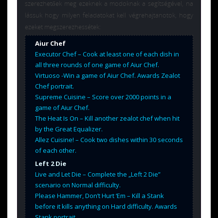
szerezhetőek meg ezeknek a modoknak a segítségével, na
lássuk hogy milyen feladatokat kell végrehajtanotok, hogy
ezeket megszerezhessétek:
Aiur Chef
Executor Chef – Cook at least one of each dish in
all three rounds of one game of Aiur Chef.
Virtuoso -Win a game of Aiur Chef. Awards Zealot
Chef portrait.
Supreme Cuisine – Score over 2000 points in a
game of Aiur Chef.
The Heat Is On – Kill another zealot chef when hit
by the Great Equalizer.
Allez Cuisine! – Cook two dishes within 30 seconds
of each other.
Left 2 Die
Live and Let Die – Complete the „Left 2 Die”
scenario on Normal difficulty.
Please Hammer, Don’t Hurt ‘Em – Kill a Stank
before it kills anything on Hard difficulty. Awards
Stank portrait.