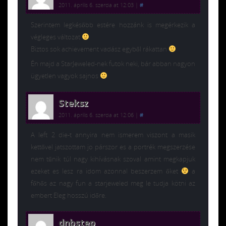
2011. április 6. szerda at 12:03
|
#
Szerintem legkésőbb estére hozzánk is megérkezik a
végleges változat
Biztos sok achievement vadász egyből rákattan
Én majd a StarJeweled-nek futok neki, bár abban nagyon
ügyetlen vagyok sajnos
Steksz
2011. április 6. szerda at 12:06
|
#
A left 2 die-t annyira nem ismerem viszont a masik
kettővel jatszottam jo párszor es a portrék megszerzése
nem tűnik túl nagy kihívásnak szoval amint megkapjuk
ezeket es lesz ra idom azonnal beszerzem őket
a
főhős az nagy fun a starjeweled meg le tudja kötni az
embert Eleg hosszú időre.
dnbstep