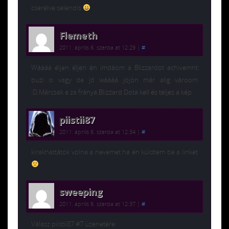
cserélve selendis
Flemeth
2011. április 6. szerda at 12:29
|
#
Wáááá éljen éljen én imdáom a Blizzardot achivemnt
buzi is vagy de jó wáááá jöjön már alig vároom
:D.Márcsak a za fránya Blizzard Dota kell és teljes a kép
piistii87
2011. április 6. szerda at 12:34
|
#
kirakhattátok volna a nevemet ha én küldtem be a linket
sweeping
2011. április 6. szerda at 12:37
|
#
Válasz piistii87 #7 üzenetére: