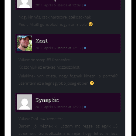
2011. április 6. szerda at 12:09
|
#
Nagy kihívás, csak hardcore játékosoknak.
#edit: Miből gondolod hogy irónia volt?
ZsoL
2011. április 6. szerda at 12:15
|
#
Válasz dnbstep #3 üzenetére:
Koszonjuk az ertekes hozzaszolast.
Valakinek van otlete, hogy fognak kinezni a portrek?
Szerintem az a legnagyobb josag ebben
Synaptic
2011. április 6. szerda at 12:20
|
#
Válasz ZsoL #4 üzenetére:
Baromi jól néznek ki. Láttam ma reggel az egyik US
streamen. Gondolkoztam is rajta hogy lehet le lesz