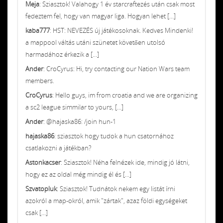
Meja
: Sziasztok! Valahogy 1 év starcraftezés után csak most
fedeztem fel, hogy van magyar liga. Hogyan lehet [...]
kaba777
: HST: NEVEZÉS új játékosoknak. Kedves Mindenki!
a mappool váltás utáni szünetet követően utolsó
harmadához érkezik a [...]
Ander
: CroCyrus: Hi, try contacting our Nation Wars team
members.
CroCyrus
: Hello guys, im from croatia and we are organizing
a sc2 league simmilar to yours, [...]
Ander
: @hajaska86: /join hun-1
hajaska86
: sziasztok hogy tudok a hun csatornához
csatlakozni a játékban?
Astonkacser
: Sziasztok! Néha felnézek ide, mindig jó látni,
hogy ez az oldal még mindig él és [...]
Szvatopluk
: Sziasztok! Tudnátok nekem egy listát írni
azokról a map-okról, amik "zártak", azaz földi egységeket
csak [...]