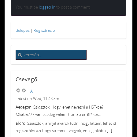
You must be
logged in
to post a comment.
Belépés
|
Regisztráció
Csevegő
All
Latest on Wed, 11:48 am
Aeaegon
: Sziasztok! Hogy lehet nevezni a HST-be?
@kaba777 van esetleg valami honlap erről? köszi!
alxird
: Sziasztok, annyit akarok tudni hogy láttam, lehet itt
regisztrálni azt hogy streamer vagyok, én leginkább [...]