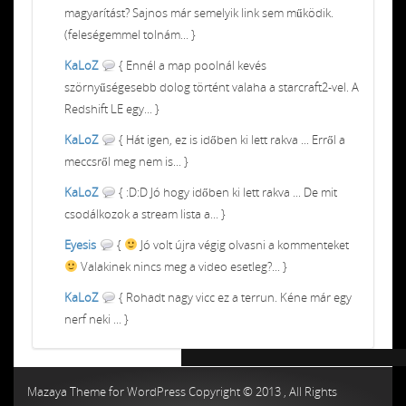
magyarítást? Sajnos már semelyik link sem működik.
(feleségemmel tolnám... }
KaLoZ
{ Ennél a map poolnál kevés
szörnyűségesebb dolog történt valaha a starcraft2-vel. A
Redshift LE egy... }
KaLoZ
{ Hát igen, ez is időben ki lett rakva ... Erről a
meccsről meg nem is... }
KaLoZ
{ :D:D Jó hogy időben ki lett rakva ... De mit
csodálkozok a stream lista a... }
Eyesis
{
Jó volt újra végig olvasni a kommenteket
Valakinek nincs meg a video esetleg?... }
KaLoZ
{ Rohadt nagy vicc ez a terrun. Kéne már egy
nerf neki ... }
Chiptuning MMC Autochip
Chiptunin
Mazaya Theme for WordPress Copyright © 2013 , All Rights