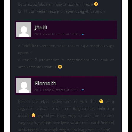
Bocsi az üzifalat nem nagyon szoktam nézni
Én 11 után vettem észre, tl.net-en az egyik fórumon
JSaN
2011. április 6. szerda at 12:38
|
#
A Left2Die-t szeretem, sokat toltam rajta coopban vagy
egyedul.
A masik 2 jatekmodot is megcsinalom mar csak az
archivementek miatt is.
Flemeth
2011. április 6. szerda at 12:41
|
#
Nekem személyes kedvencem az Auri chef
ez a
zegyetlen custom ahol nem idegesitenek halálra a
tossok
egyébként hogy hogy délután jön nekünk
vagy este?ugyértem nem kéne valami mini patch?mert pl
achivmentek nincsenek még bennt (vagy nem találom)