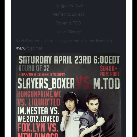
Hongun vs. TLO
NesTea vs. Lovecd
Boxer vs. TOD
Lyn vs. Dimaga
Az első naphoz készült is egy promo kép, ami kimeríti a
menő
fogalmát.