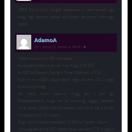
ZERG! Ezt a többi zergtől kérdezem: ti nem érzitek úgy
hogy egy terrant sokkal könnyebb lenyomni mint egy
tosst?
AdamoA
2011. április 22. péntek at 09:45
|
#
Válasz itsyourturn #5 üzenetére:
A poszterre felülre az van írva, hogy 6:00 EDT.
Az EDT az Eastern Daylight Time (USA) ami UTC-4.
Nyáron mi a CEST időzónában vagyunk ami UTC 2 ergo
6 óra különbség.
Na most nincs odaírva, hogy am / pm így
feltételezhetjük, hogy am (at morning, vagyis délelőtt)
mivel akkor 24:00 órás formában van kiírva. Ha a 6-hoz
hozzáadsz 6-t 12-t kapsz.
Ergo nem Kínában kezdődik 12:00-kor hanem nálunk.
(Kína egyébként a CST időzónában van ami UTC 8 vagyis