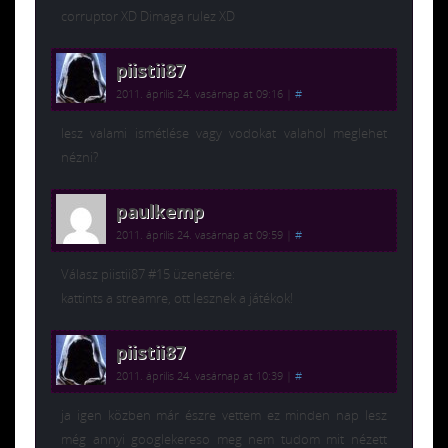
corruptor XD Dimaga rulez XD
piistii87
2011. április 24. vasárnap at 09:16
|
#
lesz valami ismétlése vagy vodokat valahol meglehet
nézni?
paulkemp
2011. április 24. vasárnap at 09:59
|
#
Válasz piistii87 #15 üzenetére:
kattints a streamre, ott lesznek a játékok!
piistii87
2011. április 24. vasárnap at 10:39
|
#
ja igen közben már észre vettem ez minden nap lesz
még annyi googlekereso meg nem tudom mit nézett