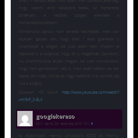
Miért? – kérdezheted. Nos, azért, mert paradox jelenség,
hogy valami, amit későbbre tettek, az hamarabb
történjen. A később szöges ellentéte a
hamarabb(korábban).
Mindenkire sajnos nem lehetek tekintettel, mert bár
teljesen igazad van, hogy akár 1 éves gyerekek is
olvashatják a blogot, de csak ezért nem írhatom le
képekkel is a dolgokat, hogy ők is megértsék. Sajnálom,
ha diszkriminálva érzed magad, de nem mondhatod,
hogy nem gondoltam rád is, mert azért tettem be pár
képet, ami szép, színes és nagy betűkkel is le vannak rajt
írva a dolgok.
Szívesen. =D pwnd:
http://www.youtube.com/watch?
v=V5rF_X-8LiI
googlekereso
2011. április 24. vasárnap at 01:10
|
#
te atyaúristen, mennyi broodord XDXD és mennyi