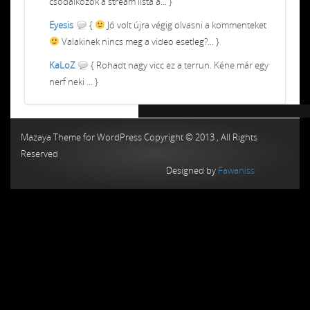
csodálkozok a stream lista a... }
Eyesis
{
Jó volt újra végig olvasni a kommenteket
Valakinek nincs meg a video esetleg?... }
KaLoZ
{ Rohadt nagy vicc ez a terrun. Kéne már egy
nerf neki ... }
Chiptuning MMC Autochip
Chiptunin
Mazaya Theme for WordPress Copyright © 2013 , All Rights
Reserved
Designed by
Fawaniss