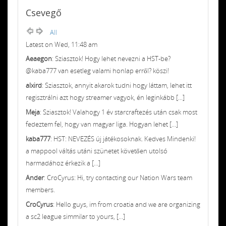
Csevegő
All
Latest on Wed, 11:48 am
Aeaegon
: Sziasztok! Hogy lehet nevezni a HST-be?
@kaba777 van esetleg valami honlap erről? köszi!
alxird
: Sziasztok, annyit akarok tudni hogy láttam, lehet itt
regisztrálni azt hogy streamer vagyok, én leginkább [...]
Meja
: Sziasztok! Valahogy 1 év starcraftezés után csak most
fedeztem fel, hogy van magyar liga. Hogyan lehet [...]
kaba777
: HST: NEVEZÉS új játékosoknak. Kedves Mindenki!
a mappool váltás utáni szünetet követően utolsó
harmadához érkezik a [...]
Ander
: CroCyrus: Hi, try contacting our Nation Wars team
members.
CroCyrus
: Hello guys, im from croatia and we are organizing
a sc2 league simmilar to yours, [...]