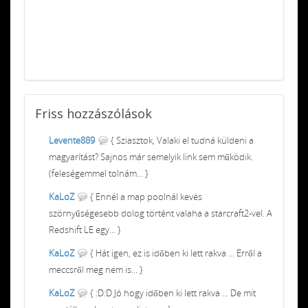
Friss
hozzászólások
Levente889
{ Sziasztok, Valaki el tudná küldeni a
magyarítást? Sajnos már semelyik link sem működik.
(feleségemmel tolnám... }
KaLoZ
{ Ennél a map poolnál kevés
szörnyűségesebb dolog történt valaha a starcraft2-vel. A
Redshift LE egy... }
KaLoZ
{ Hát igen, ez is időben ki lett rakva ... Erről a
meccsről meg nem is... }
KaLoZ
{ :D:D Jó hogy időben ki lett rakva ... De mit