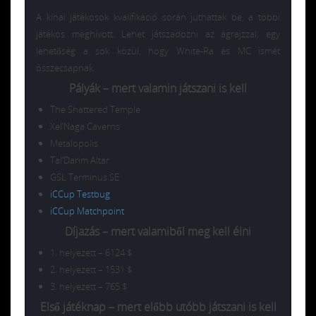
A kínai játékosok kvalifikáció során juthattak be, a többi
játékos meghívott. Lehet játszadozni az ágrajzzal; egy
lehetőség a sok közül, hogy White-Ra és MC ismét
összecsapnak.
Pályák – mert valamin játszani is kell
The Shattered Temple
Xel’Naga Caverns
Metalopolis
Tal’Darim Altar
GSL Terminus SE
iCCup Testbug
iCCup Matchpoint
Díjazás – mert valamiből meg kell élni
1. helyezett – 6124 $
2. helyezett – 1531 $
3. helyezett – 765 $
Első játéknap – mert előbb utóbb játszani is kell