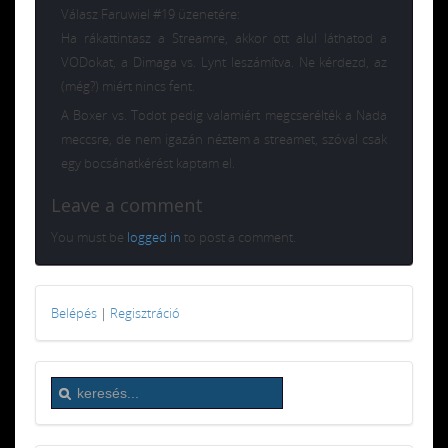
Válasz Faruwiel #19 üzenetére:
Ha rákattintasz a Streamre, akkor ott alul láthatod a
VODokat, a Dimaga vs. Lynt leszámítva. Ne kérdezd, az
(még?) miért nincs fent.
A Boxer vs. Todot pedig valamiért megcserélték a Nada
meccsre, de nem igazán néztem a streamet, szóval csak
egy bocsánatkérést kaptam el.
Leave a comment
You must be
logged in
to post a comment.
Belépés
|
Regisztráció