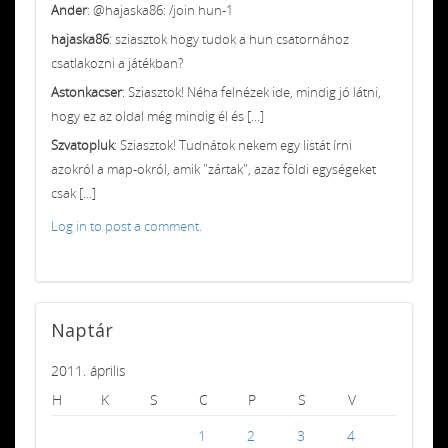
Ander
: @hajaska86: /join hun-1
hajaska86
: sziasztok hogy tudok a hun csatornához
csatlakozni a játékban?
Astonkacser
: Sziasztok! Néha felnézek ide, mindig jó látni,
hogy ez az oldal még mindig él és [...]
Szvatopluk
: Sziasztok! Tudnátok nekem egy listát írni
azokról a map-okról, amik "zártak", azaz földi egységeket
csak [...]
Log in to post a comment.
Naptár
2011. április
H
K
S
C
P
S
V
1
2
3
4