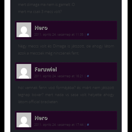
mert dimaga ma nem is gamelt :O
mert ma csak 3 mecs volt?
Hero
2011. április 24. vasárnap at 11:35
|
#
Négy meccs volt és Dimaga is játszott, de ahogy látom
azok a meccsek még nincsenek fent.
Faruwiel
2011. április 24. vasárnap at 16:21
|
#
hol vannak fenn vod formájába? és miért nem játszott
tegnap boxer? mert nada vs sase volt helyette ahogy
látom official bracketen
Hero
2011. április 24. vasárnap at 17:44
|
#