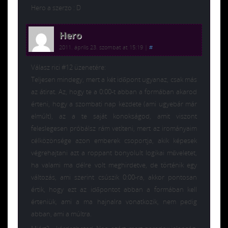
Hero a szerzo : D
Hero
2011. április 23. szombat at 15:19
|
#
Válasz rici #12 üzenetére:
Teljesen mindegy, mert a két időpont ugyanaz, csak más
az átirat. Az, hogy te a 0:00-t abban a formában akarod
érteni, hogy a szombati nap kezdete (ami ugyebár már
elmúlt), az a te saját konokságod, amit viszont
feleslegesen próbálsz rám vetíteni, mert az irományaim
célközönsége azon emberek csoportja, akik képesek
végrehajtani azt a roppant bonyolult logikai műveletet,
ha valami ma délre volt meghirdetve, de történik egy
változás, ami szerint csúszik 0:00-ra, akkor pontosan
értik, hogy ezt az időpontot abban a formában kell
érteniük, ami a ma hajnalra vonatkozik, nem pedig
abban, ami a múltra.