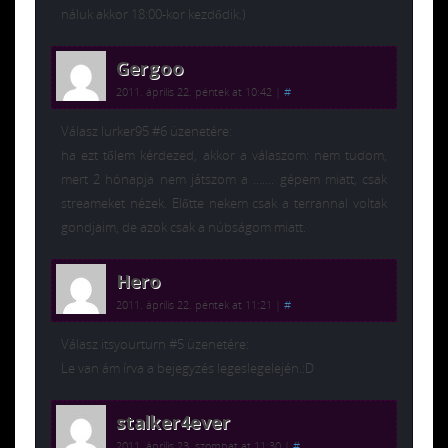
náluk akkor 18:00-kor kezdődik.)
Gergoo
2011. április 22. péntek at 10:42
|
#
Válasz lurker95 #6 üzenetére:
ha ezt tőlem kérdezed, akkor a válaszom: nem tudom,
mert 2 hónapja nem játszom a ……. gépem miatt, csak
streameket nézek. Előtte nekem csak a terrannal voltak
gondjaim, de azok csak a núbságom miatt.
Hero
2011. április 22. péntek at 11:21
|
#
Válasz itsyourturn #5 üzenetére:
Le van ám írva a bejegyzés legeslegelején.:D
stalker4ever
2011. április 23. szombat at 11:30
|
#