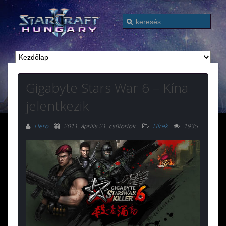
Gigabyte Stars War 6 – Kína
jelentkezik
Hero
2011. április 21. csütörtök
.
Hírek
1935