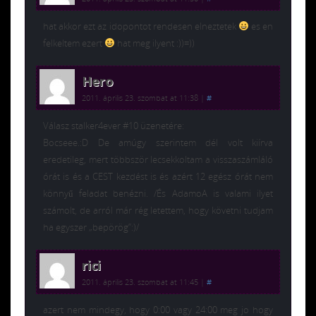
hat akkor ezt az idopontot rendesen elneztetek
es en
felkeltem ezert
hat meg ilyent :))=))
Hero
2011. április 23. szombat at 11:38
|
#
Válasz stalker4ever #10 üzenetére:
Bocseee.:D De amúgy szerintem dél volt kiírva
eredetileg, mert többször lecsekkoltam a visszaszámláló
órát is és a CEST kezdést is és azért 12 egész órát nem
könnyű feladat benézni. /És AdamoA is valami ilyet
számolt, de arról már rég letettem, hogy követni tudjam
ha egyszer „bepörög”:)/
rici
2011. április 23. szombat at 11:45
|
#
azert nem mindegy, hogy 0:00 vagy 24:00 meg jo hogy