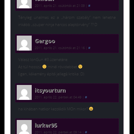
2011. április 21. csütörtök at 21:09
|
#
Tényleg unalmas ez a „három szabály” nem lehetne
inkább „szuper ninja harcos alaptörvény” ??:D
Gergoo
2011. április 21. csütörtök at 21:16
|
#
Válasz IonGun #3 üzenetére:
Az túl hosszú
minél rövidebbet
(igen, kőkemény építő jellegű kritika :D)
itsyourturn
2011. április 22. péntek at 04:49
|
#
ha kínában hatkor kezdődik MOn mikor?
lurker95
2011. április 22. péntek at 09:14
|
#