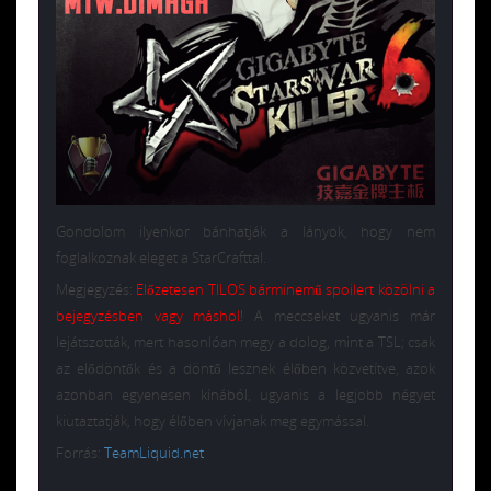
Gondolom ilyenkor bánhatják a lányok, hogy nem
foglalkoznak eleget a StarCrafttal.
Megjegyzés:
Előzetesen TILOS bárminemű spoilert közölni a
bejegyzésben vagy máshol!
A meccseket ugyanis már
lejátszották, mert hasonlóan megy a dolog, mint a TSL; csak
az elődöntők és a döntő lesznek élőben közvetítve, azok
azonban egyenesen kínából, ugyanis a legjobb négyet
kiutaztatják, hogy élőben vívjanak meg egymással.
Forrás:
TeamLiquid.net