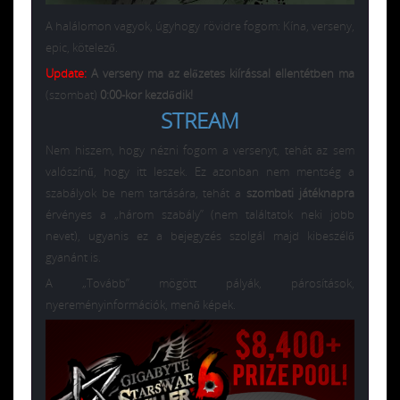
A halálomon vagyok, úgyhogy rövidre fogom: Kína, verseny,
epic, kötelező.
Update:
A verseny ma az előzetes kiírással ellentétben ma
(szombat)
0:00-kor kezdődik!
STREAM
Nem hiszem, hogy nézni fogom a versenyt, tehát az sem
valószínű, hogy itt leszek. Ez azonban nem mentség a
szabályok be nem tartására, tehát a
s
zombati játéknapra
érvényes a „három szabály” (nem találtatok neki jobb
nevet), ugyanis ez a bejegyzés szolgál majd kibeszélő
gyanánt is.
A „Tovább” mögött pályák, párosítások,
nyereményinformációk, menő képek.