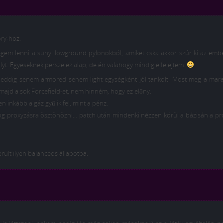
ry-hoz.
egem lenni a sunyi lowground pylonokból, amiket cska akkor szúr ki az emb
yt. Egyeseknek persze ez alap, de én valahogy mindig elfelejtem.
 eddig senem armored senem light egységként jól tankolt. Most meg a mar
 majd a sok Forcefield-et, nem hinném, hogy ez előny.
n inkább a gáz gyűlik fel, mint a pénz.
fog proxyzásra ösztönözni… patch után mindenki nézzen körül a bázisán a p
rült ilyen balanceos állapotba.