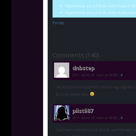
Kijavítottuk azt a hibát, mely miatt 
Kijavítottuk azt a hibát, mely miatt r
Forrás
Comments (140)
dnbstep
2011. április 26. kedd at 09:03
|
#
„Az Archonok mostantól masszív egységnek 
Ez király peccs lesz.
piistii87
2011. április 26. kedd at 09:06
|
#
Szerintem baromi rossz lesz és semmit sem seg