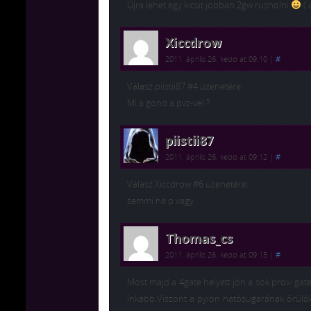
Újra lehet egy kicsit jobban 2gw rusholni
( 
Xiccdrow
2011. április 26. kedd at 09:10
|
#
Válasz piistii87 #4 üzenetére:
Mi a gond a pvz-vel ?
piistii87
2011. április 26. kedd at 09:12
|
#
Válasz Xiccdrow #6 üzenetére:
semmi ha p vagy
Thomas_cs
2011. április 26. kedd at 09:15
|
#
Most majd a 4gate helyett jön a sok proxi gat
inkább.Viszont a pylon hatósugarának örülö