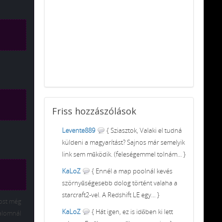
Friss
hozzászólások
Levente889
{ Sziasztok, Valaki el tudná
küldeni a magyarítást? Sajnos már semelyik
link sem működik. (feleségemmel tolnám... }
KaLoZ
{ Ennél a map poolnál kevés
szörnyűségesebb dolog történt valaha a
starcraft2-vel. A Redshift LE egy... }
most még
KaLoZ
{ Hát igen, ez is időben ki lett
alomnál