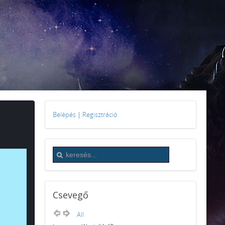
Belépés
|
Regisztráció
Csevegő
All