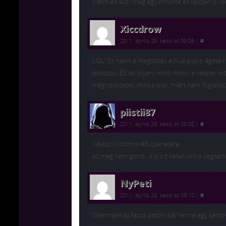
patch és 40s? még egy chrome és készen is v
Xiccdrow
2011. április 26. kedd at 09:06
|
#
LOL! Ez nekik a megoldás a hüe pvp-s 4gate-r
basszus. Ez kb olyan, mint mikor a reaper nit
még rosszabb, mint a pvp, miért nem foglalko
piistii87
2011. április 26. kedd at 09:08
|
#
Válasz Xiccdrow #3 üzenetére:
az még nem gond…a p v z kellet volna segíten
NyPeti
2011. április 26. kedd at 09:10
|
#
Szerintem ez fasza patch, bár lenne egy kérd