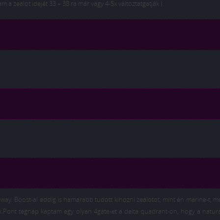
am a zealot idejét 33 – 38 ra már vagy 4-5x változtatgatják )
eway. Boost-al eddig is hamarabb tudott kihozni zealotot, mint én marine-t, 
k.Pont tegnap kaptam egy olyan 4gate-et a delta quadrant-on, hogy a natur