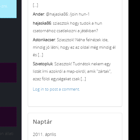
[...]
-zni.
Ander
: @hajaska86: /join hun-1
hajaska86
: sziasztok hogy tudok a hun
csatornához csatlakozni a játékban?
Astonkacser
: Sziasztok! Néha felnézek ide,
mindig jó látni, hogy ez az oldal még mindig él
és [...]
Szvatopluk
: Sziasztok! Tudnátok nekem egy
listát írni azokról a map-okról, amik "zártak",
azaz földi egységeket csak [...]
Log in to post a comment.
Naptár
n állati
2011. április