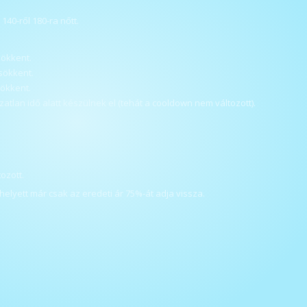
140-ről 180-ra nőtt.
sökkent.
csökkent.
sökkent.
atlan idő alatt készülnek el (tehát a cooldown nem változott).
ozott.
helyett már csak az eredeti ár 75%-át adja vissza.
.