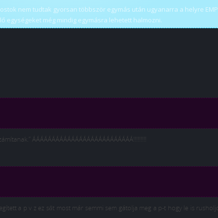
a Ghostok nem tudtak gyorsan többször egymás után ugyanarra a helyre EMP
epülő egységeket még mindig egymásra lehetett halmozni.
számítanak.” ÁÁÁÁÁÁÁÁÁÁÁÁÁÁÁÁÁÁÁÁÁÁÁÁÁÁ!!!!!!!!!
ített a p v z ez sőt most már semmi sem gátolja meg a p-t hogy le is rusholjo