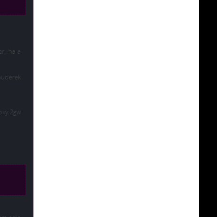
er, ha a
auderek
roxy 2gw