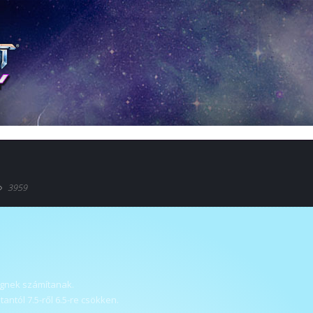
3959
gnek számítanak.
ntól 7.5-ről 6.5-re csökken.