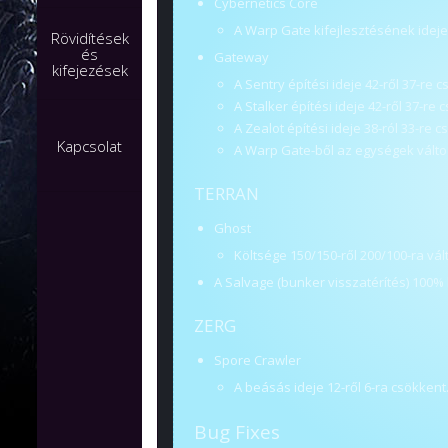
Cybernetics Core
A Warp Gate kifejlesztésének ideje 
Rövidítések
és
Gateway
kifejezések
A Sentry építési ideje 42-ről 37-re c
A Stalker építési ideje 42-ről 37-re 
A Zealot építési ideje 38-ról 33-re c
Kapcsolat
A Warp Gate-ből az egységek változ
TERRAN
Ghost
Költsége 150/150-ről 200/100-ra vált
A Salvage (bunker visszatérítés) 100% 
ZERG
Spore Crawler
A beásás ideje 12-ről 6-ra csökkent
Bug Fixes