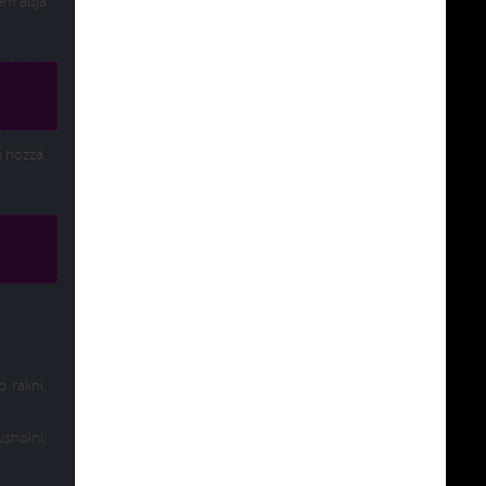
nem adja
e hozzá,
b rakni,
sholni,