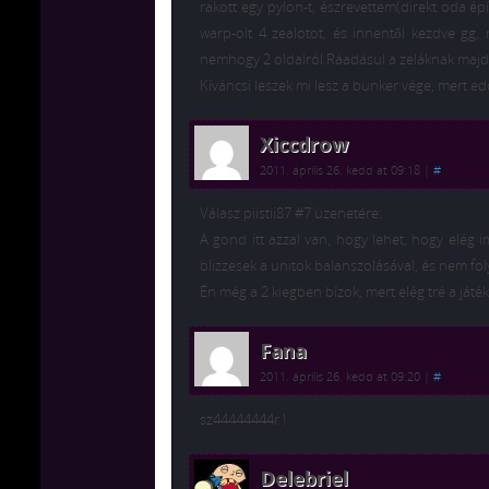
rakott egy pylon-t, észrevettem(direkt oda ép
warp-olt 4 zealotot, és innentől kezdve gg,
nemhogy 2 oldalról.Ráadásul a zeláknak majdn
Kíváncsi leszek mi lesz a bunker vége, mert ed
Xiccdrow
2011. április 26. kedd at 09:18
|
#
Válasz piistii87 #7 üzenetére:
A gond itt azzal van, hogy lehet, hogy elég
blizzesek a unitok balanszolásával, és nem fol
Én még a 2 kiegben bízok, mert elég tré a játé
Fana
2011. április 26. kedd at 09:20
|
#
sz44444444r !
Delebriel