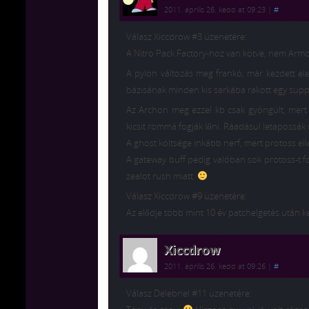
2011. április 26. kedd at 09:23
|
#
Válasz Xiccdrow #3 üzenetére:
A Nitro Pack Factory-hoz van kötve, nem Armo
A pylon változás meg frankó, már kezdett el
bázisának minden kis sarkába rakott egy suppl
Az Archon meg ezzel kb csak gyöngült, mert
kicsit rommá fogják lőni. Ráadásul letapossák
A ghost költsége inkább nerf, mert protoss elle
A gateway buff pedig valóban sok protoss-t 
zealot rush miatt.
Válasz Xiccdrow #9 üzenetére:
Az elődje több mint 10 év patchelgetés után ke
Xiccdrow
2011. április 26. kedd at 09:26
|
#
Válasz Delebriel #11 üzenetére: