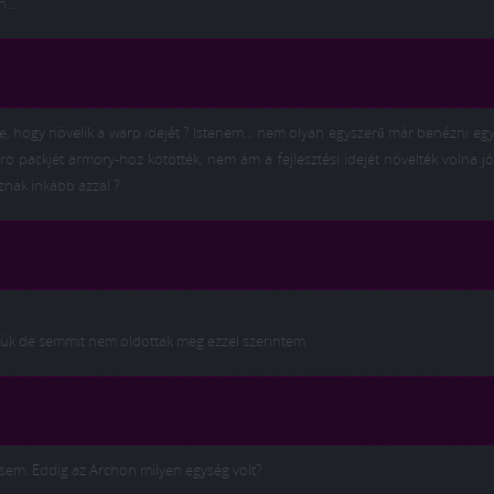
an…
e, hogy növelik a warp idejét ? Istenem… nem olyan egyszerű már benézni egy
ro packjét armory-hoz kötötték, nem ám a fejlesztési idejét növelték volna jó
znak inkább azzal ?
iük de semmit nem oldottak meg ezzel szerintem
ésem: Eddig az Archon milyen egység volt?