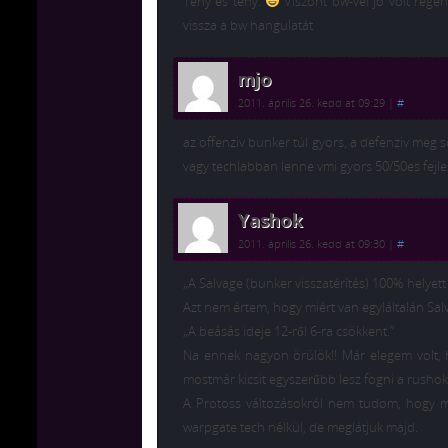
Tény és tény.
Viszont bw-vel jó volt rége
vissza a bw hangulatát
mjo
2011. április 26. kedd at 09:29
|
#
az offenziv bunker túl gyors, a defenziv meg 
vagy techlabban lenne vmi gyors 50/50es fejle
Yashok
2011. április 26. kedd at 09:30
|
#
„A Salvage (bunker visszatérítés) 100% helyett 
Azt nem értem, hogy miért van egyláltalán Sal
„A beásás ideje 12-ről 6-ra csökkent.”
Na ennek nagyon örülök!! Már elegem volt, h
mostmár kicsit egyszerűbb lesz fogni a rushok
A Protoss változásokról nem tudom, hogy me
warpgate tech nélkül, de meglátjuk majd.