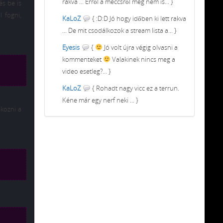
rakva ... Erről a meccsről meg nem is... }
és be is
l fogni,
KaLoZ
{ :D:D Jó hogy időben ki lett rakva
... De mit csodálkozok a stream lista a... }
Eyesis
{
Jó volt újra végig olvasni a
kommenteket
Valakinek nincs meg a
video esetleg?... }
KaLoZ
{ Rohadt nagy vicc ez a terrun.
Kéne már egy nerf neki ... }
lkozni a