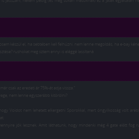
n is játtszani, nekem pedig (és még sokan másoknak) ez a játék egyáltalán 
sosem készül el, ha sebtében kell felhúzni. nem lenne megoldás, ha e-bay kén
sztése? rushokat meg sztem ennyi is eléggé lassítaná
már csak az eredeti ár 75%-át adja vissza.”
vage, nem lenne egyszerűbb kitörölni?
ogy Voidot nem lehetett elkergetni Sporokkal, mert öngyilkosság volt aréb
at.
nnyire jók lesznek. Amit láthatunk, hogy mindenki még 4 gate előtt fog ru