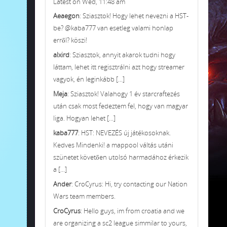
Latest on Wed, 11:48 am
Aeaegon
: Sziasztok! Hogy lehet nevezni a HST-
be? @kaba777 van esetleg valami honlap
erről? köszi!
alxird
: Sziasztok, annyit akarok tudni hogy
láttam, lehet itt regisztrálni azt hogy streamer
vagyok, én leginkább [...]
Meja
: Sziasztok! Valahogy 1 év starcraftezés
után csak most fedeztem fel, hogy van magyar
liga. Hogyan lehet [...]
kaba777
: HST: NEVEZÉS új játékosoknak.
Kedves Mindenki! a mappool váltás utáni
szünetet követően utolsó harmadához érkezik
a [...]
Ander
: CroCyrus: Hi, try contacting our Nation
Wars team members.
CroCyrus
: Hello guys, im from croatia and we
are organizing a sc2 league simmilar to yours,