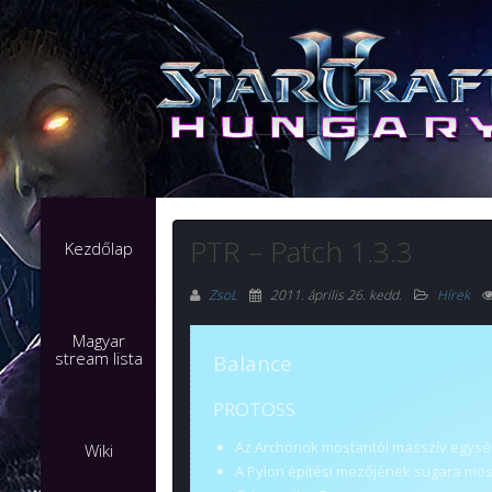
PTR – Patch 1.3.3
Kezdőlap
ZsoL
2011. április 26. kedd
.
Hírek
Magyar
stream lista
Balance
PROTOSS
Az Archonok mostantól masszív egysé
Wiki
A Pylon építési mezőjének sugara mosta