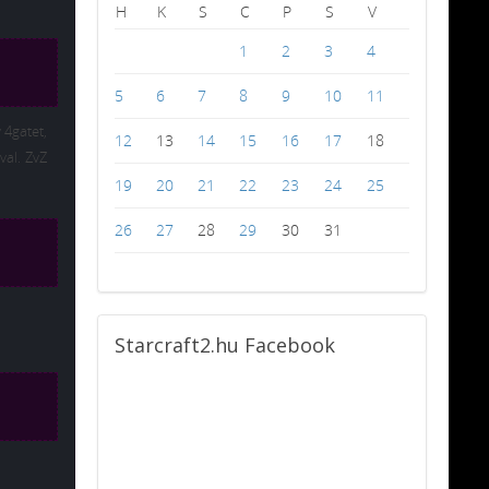
H
K
S
C
P
S
V
1
2
3
4
5
6
7
8
9
10
11
 4gatet,
12
13
14
15
16
17
18
val. ZvZ
19
20
21
22
23
24
25
26
27
28
29
30
31
Starcraft2.hu
Facebook