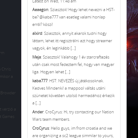
Latest on Wed, 11:48 am
Aeaegon
: Sziasztok! Hogy lehet nevezni a HST-
be? @kaba777 van esetleg valami honlap
erről? köszi!
alxird
: Sziasztok, annyit akarok tudni hogy
láttam, lehet itt regisztrálni azt hogy streamer
vagyok, én leginkább [...]
arm
Meja
: Sziasztok! Valahogy 1 év starcraftezés
után csak most fedeztem fel, hogy van magyar
 Chris
liga. Hogyan lehet [...]
 mikor a
kaba777
: HST: NEVEZÉS új játékosoknak.
Kedves Mindenki! a mappool váltás utáni
n Browder
szünetet követően utolsó harmadához érkezik
a [...]
t verzió a
Ander
: CroCyrus: Hi, try contacting our Nation
iot Games
Wars team members.
CroCyrus
: Hello guys, im from croatia and we
are organizing a sc2 league simmilar to yours,