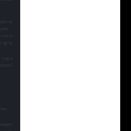
patch és
 játék
n már ki
k így az
, hogy a
 dotából
ember
szegért,