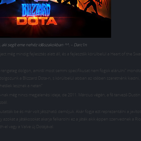
, aki segít eme nehéz időszakokban ^^. – Darc1n
ect még mindig fejlesztés alatt áll, és a fejlesztők körülbelül a Heart of the Sw
k rengeteg dolgon, amiről most semmi specifikusat nem fogok elárulni” mondta
, dolgozunk a Blizzard Dota-n, s körülbelül abban az időben szeretnénk kiadni,
thetőek lesznek a neten”
rm-nak még nincs megjelenési ideje, de 2011. Március végén, a fő tervező Dusti
sből.
atták be és már volt játszható demójuk. Akár fogja ezt reprezentálni a javítot
 azokat a játékosokat akarja felkarolni ez a játék akik éppen szenvednek a R
h-el vagy a Valve új Dotájával.