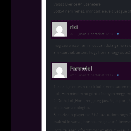
Válasz EverIce #4 üzenetére:
SotIS-t nem nehéz, már csak eleve a League o
rici
2011. június 3. péntek at 12:37
|
#
meg szerencse… ami most van dota game az e
am kizartnak tartom, hogy honnal vagy dota2n
Faruwiel
2011. június 3. péntek at 13:17
|
#
1. az a kijelentés a cikk írótól ( nem tudom
LoL, Hon mind mind gördülékenyen megy, más
2. Dotát,LoL,Hon-t rengeteg játszák, esport j
közük van a dologhoz
3. elszívja a playereket? hát azt tudom hogy 
csak nő folyamat, honnak meg ezeknél keves
Dota: teljesen kiforrott már az elmúlt 7-8 év 