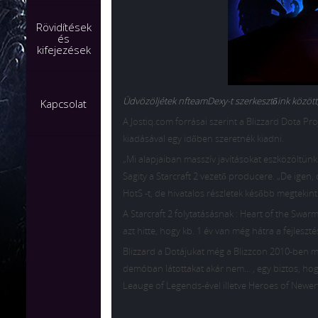
Rövidítések
és
kifejezések
Üdvözöljétek nfteamDexy-t szerkesztőink között
Kapcsolat
A Jostiq.com forrásai szerint a Blizzard Dota Proj
kiadásával egy időben szeretnék kiadni.
„Mi alapjaiban masszív javításokat eszközöltün
Sagity a Starcraft 2 vezető producere. „De igen
HotS -t, de hivatalos részletek később megtekin
A Starcraft 2 folytatásásnak : Heart of the Swa
azt hitte, hogy kb. 1 év van még hátra a fejleszté
Blizzard a Dotájukat még a Blizzcon 2010-ben mut
demóban látottakat akár nem… , egy biztos, hogy
Leauge of Legends-ével illetve Heroes of Newert