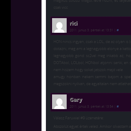
mágikus stílusú világot létre hozni, és teljes
csak vicc
rici
2011. június 3. péntek at 13:31
|
#
HON nincs ingyen, csak a LOL, de az olyan is (
dotazni, meg ami a legnagyobb elonye a ketto
legnagyobb gond sc2vel meg inkabb az, hog
DOTAbol, LOLbol, HONbol atjonni senki, en 
nem hiszem hogy sokat jatszok majd vele
amugy honban nekem semmi bajom a spelle
megszokni nyilvan, de egyaltalan nem atlathat
Gary
2011. június 3. péntek at 13:54
|
#
Válasz Faruwiel #9 üzenetére:
Abszolút egyet értek veled. Amikor olvastam 