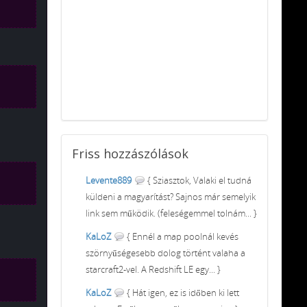
Friss
hozzászólások
Levente889
{ Sziasztok, Valaki el tudná
küldeni a magyarítást? Sajnos már semelyik
link sem működik. (feleségemmel tolnám... }
KaLoZ
{ Ennél a map poolnál kevés
szörnyűségesebb dolog történt valaha a
starcraft2-vel. A Redshift LE egy... }
KaLoZ
{ Hát igen, ez is időben ki lett