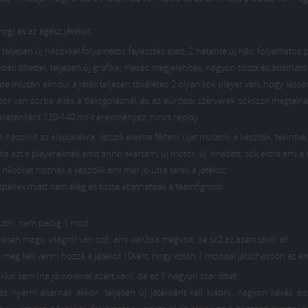
rog) és az egész játékot
k teljesen új hősökkel folyamatos fejlesztés alatt, 2 hetente új hős, folyamatos 
eti ötlettel, teljesen új grafika, mesés megjelenítés, nagyon tiszta és átlátható
 de miután elindul a játék teljesen tökéletes 2.olyan sok player van, hogy lassa
zor van sorba állás a belogolásnál, és az európai szerverek sokszor megtelne
 esetenként 120-140 ms-t eredményez, nincs replay
hasonlít az alapjátékra, látszik eleinte féltem újat mutatni a készítők, tekintve
 azt a playereknek amit anno akartam, új motor, új kinézett, sok extra ami a
hősöket hoznak a készítők ami már jó útra tereli a játékot
i spellek miatt nem elég és tiszta átláthatóak a teamfightok
 futni, nem pedig 1 mod
t erősen magic világról van szó, ami war3ba megvolt, de sc2 az azért távol áll
meg meg kell venni hozzá a játékot 10kért, hogy aztán 1 moddal játszhasson az 
kkal sem (na jó wowwal azért van), de ez 1 nagyon szar ötlet
s nyerni akarnak akkor: teljesen új játékként kell kiadni, nagyon kevés ös