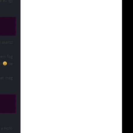
e ez így
n akarsz
nem fog
jd
de
ket meg
 a HoN-