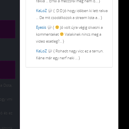
rakva ... Erről a meccsről meg nem is... }
KaLoZ
{ :D:D Jó hogy időben ki lett rakva
... De mit csodálkozok a stream lista a... }
Eyesis
{
Jó volt újra végig olvasni a
kommenteket
Valakinek nincs meg a
video esetleg?... }
KaLoZ
{ Rohadt nagy vicc ez a terrun.
Kéne már egy nerf neki ... }
 a Dota,
hogy vmi
ió és ez
változik