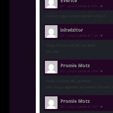
EverIce
2011. június 3. péntek at 10:41
|
#
Kiváncsi vagyok tudja e überelni a Sotis-t.
inkwizitor
2011. június 3. péntek at 11:24
|
#
Válasz Promie Motz #3 üzenetére:
Már azok.
Promie Motz
2011. június 3. péntek at 12:06
|
#
Válasz inkwizitor #5 üzenetére:
oké, rosszul ragoztam, azt akartam mondani, 
Promie Motz
2011. június 3. péntek at 12:07
|
#