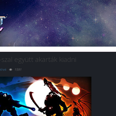
szal együtt akarták kiadni
írek
1591