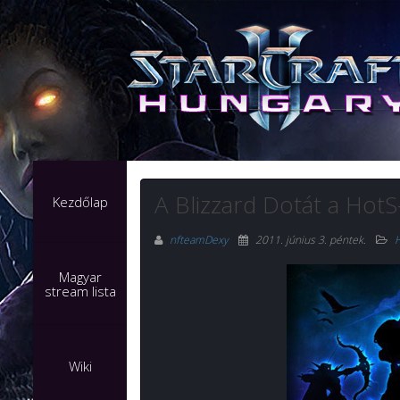
A Blizzard Dotát a HotS-
Kezdőlap
nfteamDexy
2011. június 3. péntek
.
H
Magyar
stream lista
Wiki