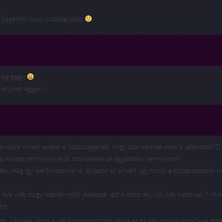
f Legends (LoL) is sokkal jobb
leg gagyi
el jobb legyen :/
 mennyire ismeri ezeket a közösségeket), hogy szenvednek ezek a játékosok?:D
 kérdés mi mennyire jó, szenvedésnek egyáltalán nem hívnám
áték, még így war3 motorral is, és pont ez amiért úgy hiszik a blizzarodosok, 
2 éve volt, hogy másfél millió játékosa volt a dotának, LoLnak most van 1 mill
ebb
alatt, 1 hibája, hogy a war3 motorhoz van kötve ez az ami majd a dota2-vel meg