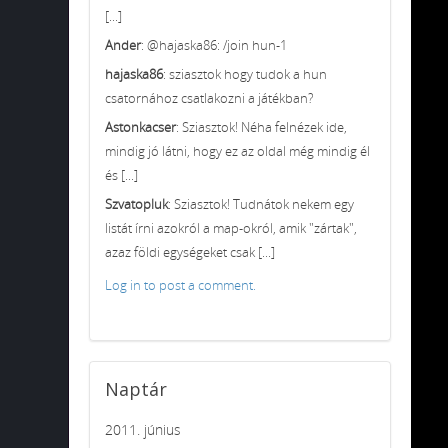
[...]
Ander
: @hajaska86: /join hun-1
hajaska86
: sziasztok hogy tudok a hun
csatornához csatlakozni a játékban?
Astonkacser
: Sziasztok! Néha felnézek ide,
mindig jó látni, hogy ez az oldal még mindig él
és [...]
Szvatopluk
: Sziasztok! Tudnátok nekem egy
listát írni azokról a map-okról, amik "zártak",
azaz földi egységeket csak [...]
Log in to post a comment.
Naptár
2011. június