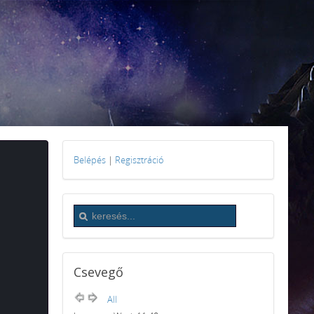
Belépés
|
Regisztráció
Csevegő
All