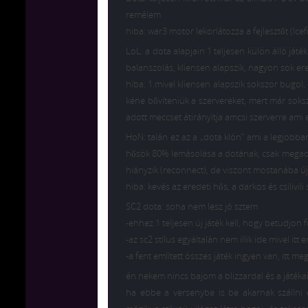
remélem
hiba: war3 motor lekorlátozza a fejlesztőt (Icef
LoL: a dota alapjain 1 teljesen külön álló játé
balanszolás, kliensen alapszik, nagyon sok ered
hiba: 1.mivel kliensen alapszik sokszor bugol,
kéne bővíteniük a szervereket, mert már soks
adott meccset átirányítja amcsi szerverre ami
HoN: talán ez az a „dota klón” ami a legjobban 
hősök 80% lemásolása a dotának, csak megadta
hiányzik (reconnect), de viszont mostanába új 
hiba: kevés az eredeti hős, a darkos és csilivil
SC2 dota: soha nem lesz jó sztem
-ehhez 1 teljesen új játék kell, hogy betudjon
-az sc2 stílus egyáltalán nem illik ide mivel it
-a fent említett összes játék ingyen van, itt 
én nekem nincs bajom a blizzardal és a játékai
ha ebbe a versenybe is be akarnak szállni é