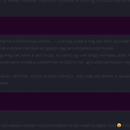
en új, eredeti hősökkel, folyamatos update-el és akkor gg a blizzard nyerte, d
mar ha a HONhoz hasonlitod)…. -.- a elvileg a w3at is meg kell venni, ha bnete
nek a dotaval szemben azt igazaol meg sem emlitetted a stat vezetes
y meg kell venni a wolt hozza, ez sajnos igy van ahogy mondtad, ezert 
szerencsere mindet probaltam mar es sc2m is van, igy biztos kiprobalom ma
kkel, nem mas mint a wowban mondjuk, csak meg kell tanulni a spelle
atlan
a szenvedést a cikkben kicsit komolytalanná vált nekem az egész, bocs
Amit