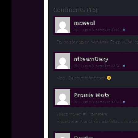
Comments (15)
mcweol
2011. június 3. péntek at 09:16
|
#
Egy dolgot nagyon nem értek. Ez egy külön ját
nfteamDexy
2011. június 3. péntek at 09:34
|
#
Mod… De pálya formájában
Promie Motz
2011. június 3. péntek at 09:35
|
#
Válasz mcweol #1 üzenetére:
képzeld el az Aiur Chefet, a Left2Die-t, és a 