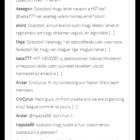
Aeaegon
: Sziasztok! Hogy lehet nevezni a HST-be?
@kaba777 van esetleg valami honlap erről? köszi!
alxird
: Sziasztok, annyit akarok tudni hogy láttam, lehet itt
regisztrálni azt hogy streamer vagyok, én leginkább [...]
Meja
: Sziasztok! Valahogy 1 év starcraftezés után csak most
fedeztem fel, hogy van magyar liga. Hogyan lehet [...]
kaba777
: HST: NEVEZÉS új játékosoknak. Kedves Mindenki!
a mappool váltás utáni szünetet követően utolsó
harmadához érkezik a [...]
Ander
: CroCyrus: Hi, try contacting our Nation Wars team
members.
CroCyrus
: Hello guys, im from croatia and we are organizing
a sc2 league simmilar to yours, [...]
Ander
: @hajaska86: /join hun-1
hajaska86
: sziasztok hogy tudok a hun csatornához
csatlakozni a játékban?