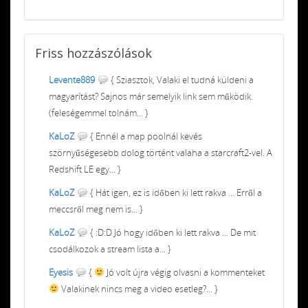
Friss
hozzászólások
Levente889
{ Sziasztok, Valaki el tudná küldeni a
magyarítást? Sajnos már semelyik link sem működik.
(feleségemmel tolnám... }
KaLoZ
{ Ennél a map poolnál kevés
szörnyűségesebb dolog történt valaha a starcraft2-vel. A
Redshift LE egy... }
KaLoZ
{ Hát igen, ez is időben ki lett rakva ... Erről a
meccsről meg nem is... }
KaLoZ
{ :D:D Jó hogy időben ki lett rakva ... De mit
csodálkozok a stream lista a... }
Eyesis
{
Jó volt újra végig olvasni a kommenteket
Valakinek nincs meg a video esetleg?... }