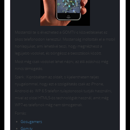
Mostantól te is élvezheted a GOMTV-s közvetítéseket az
okos telefonodon keresztül. Mostanság indították el a mobil
honlapjukat, ami lehetővé teszi, hogy megnézhesd a
legújabb vodokat, és böngéssz a beosztások között.
Most még csak vodokat lehet nézni, az élő adáshoz még
nincs támogatás.
Szerk.: Kipróbáltam az oldalt, s kijelenthetem teljes
nyugalommal, hogy ezt a szolgáltatás csak az iPhone,
Android és WP 6.5 telefon tulajdonosok tudják használni,
mivel az oldal HTML5-ös technológiát használ, amit még
WP7-es telefonok még nem támogatnak.
Forrás:
Gosugamers
Gom.tv