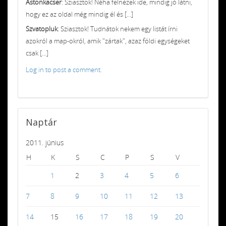
Astonkacser
: Sziasztok! Néha felnézek ide, mindig jó látni,
hogy ez az oldal még mindig él és [...]
Szvatopluk
: Sziasztok! Tudnátok nekem egy listát írni
azokról a map-okról, amik "zártak", azaz földi egységeket
csak [...]
Log in to post a comment.
Naptár
2011. június
H
K
S
C
P
S
V
1
2
3
4
5
6
7
8
9
10
11
12
13
14
15
16
17
18
19
20