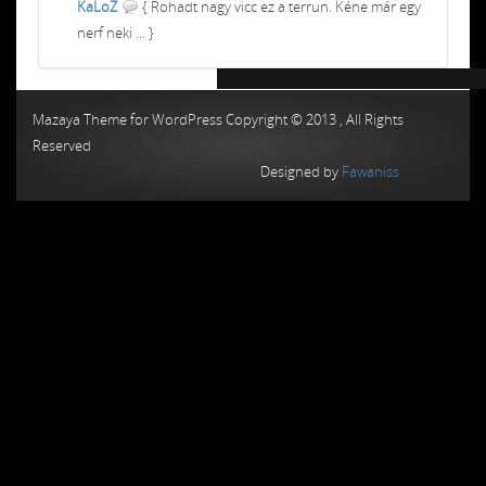
KaLoZ
{ Rohadt nagy vicc ez a terrun. Kéne már egy
nerf neki ... }
Chiptuning MMC Autochip
Chiptunin
Mazaya Theme for WordPress Copyright © 2013 , All Rights
Reserved
Designed by
Fawaniss