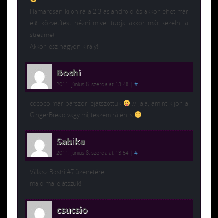
Hamarosan kijön rá a 2.3-as android és akkor lehet már
élő közvetítést nézni mivel tudja akkor már kezelni a
streamet!
Akkor lesz nagyon király!
Boshi
2011. június 8. szerda at 13:48
|
#
cöcöcö már párszor lejátszottuk
// jaja, amint kijön a
GingerBread vagy mi, teszem rá én is
Sabika
2011. június 8. szerda at 13:54
|
#
Válasz Boshi #7 üzenetére:
majd ma lejátszuk!
csucsio