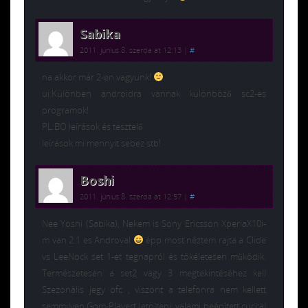
Sabika
2011. június 8. szerda at 12:13
|
#
na akkor már 2-en vagyunk!
ui:Különben androidra vannak különböző sc2-es
programok!
PL:BO leírások és tesztelő
leírások mi mennyit sebez stb!
Boshi
2011. június 8. szerda at 12:57
|
#
Nee Yoshi (Sabika), Nekem is Sony Ericsson XperiaX10i-
m van 2.1 es Androval
épp most néztem rajta a Clide
vs LeeNock set 1-et tegnapról és tökéletesen működik.
Természetesen a set2 vagy 3 megtekintéséhez kell
Szezonális jegy ofc , viszont a telefonra nem kellett
semmilyen Gom-Playert letölteni, valami beépített cuccal