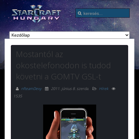
Mostantól az
okostelefonodon is tudod
követni a GOMTV GSL-t
nfteamDexy
2011. június 8. szerda
.
Hírek
1535