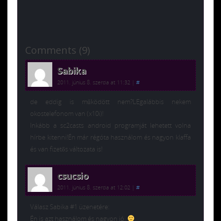
Comments (9)
Sabika
2011. június 8. szerda at 11:32
|
#
de eddig is működött nem?LEgalábbis nekem
okostelefonom van (x10i)!
Inkább a sc2casts android programját lehetett volna
hírbe kitenni!Én már régóta használom és nagyon klaffa
és van fizetős változata is!
csucsio
2011. június 8. szerda at 12:02
|
#
Válasz Sabika #1 üzenetére:
Én is azt használom és nagyon jó.