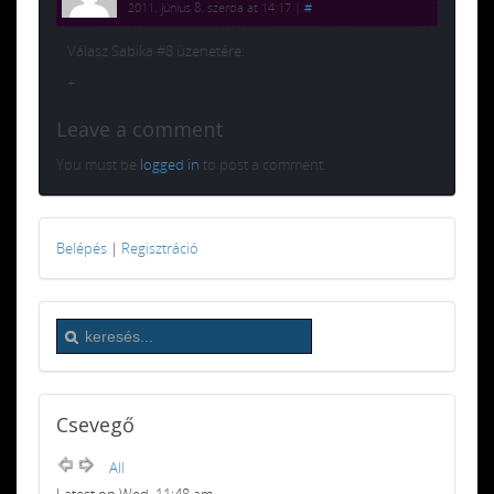
2011. június 8. szerda at 14:17
|
#
Válasz Sabika #8 üzenetére:
+
Leave a comment
You must be
logged in
to post a comment.
Belépés
|
Regisztráció
Csevegő
All
Latest on Wed, 11:48 am