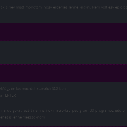
sak a név miatt mondtam, hogy érdemes lenne kirakni. Nem volt egy epic ba
 AMúgy én két macrót használok SC2-ben:
un! ENTER
ni a dolgokat, ezért nem is írok macro-kat, pedig van 30 programozható bi
 nehéz is lenne megszoknom.