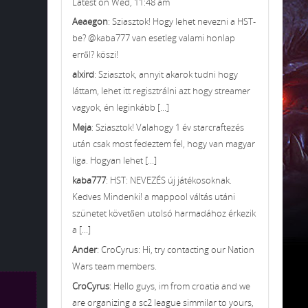
Latest on Wed, 11:48 am
Aeaegon
: Sziasztok! Hogy lehet nevezni a HST-
be? @kaba777 van esetleg valami honlap
erről? köszi!
alxird
: Sziasztok, annyit akarok tudni hogy
láttam, lehet itt regisztrálni azt hogy streamer
vagyok, én leginkább [...]
Meja
: Sziasztok! Valahogy 1 év starcraftezés
után csak most fedeztem fel, hogy van magyar
liga. Hogyan lehet [...]
kaba777
: HST: NEVEZÉS új játékosoknak.
Kedves Mindenki! a mappool váltás utáni
szünetet követően utolsó harmadához érkezik
a [...]
Ander
: CroCyrus: Hi, try contacting our Nation
Wars team members.
CroCyrus
: Hello guys, im from croatia and we
are organizing a sc2 league simmilar to yours,