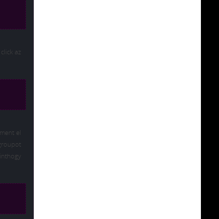
click az
 ment el
 groupot
inthogy