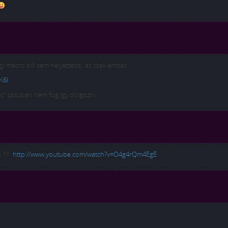
gy macro bill sem helyettesíti, az csak ámítás:
K6I
c” szituban nem fog így dolgozni.
k ^^:
http://www.youtube.com/watch?v=O4g4rQm4EgE