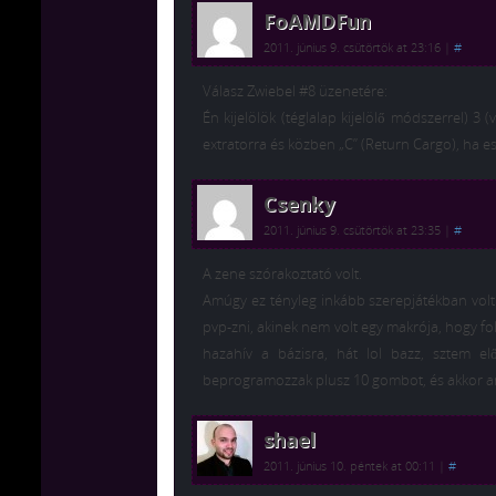
FoAMDFun
2011. június 9. csütörtök at 23:16
|
#
Válasz Zwiebel #8 üzenetére:
Én kijelölök (téglalap kijelölő módszerrel) 3 
extratorra és közben „C” (Return Cargo), ha es
Csenky
2011. június 9. csütörtök at 23:35
|
#
A zene szórakoztató volt.
Amúgy ez tényleg inkább szerepjátékban volt 
pvp-zni, akinek nem volt egy makrója, hogy fol
hazahív a bázisra, hát lol bazz, sztem e
beprogramozzak plusz 10 gombot, és akkor ann
shael
2011. június 10. péntek at 00:11
|
#