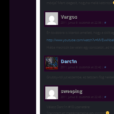
módja? Mert idegesít, hogyha mellé kattintok
Vargos
2011. június 9. csütörtök at 22:36
|
#
Én továbbra is kitartok amellett, hogy a skillt e
http://www.youtube.com/watch?v=MVEvwNbe
Hiába macrozik be valaki egy sorozatot „ad ho
Darc1n
2011. június 9. csütörtök at 22:42
|
#
Grubby-ról jut eszembe, ez tetszeni fog nekte
sweeping
2011. június 9. csütörtök at 22:45
|
#
Válasz Darc1n #10 üzenetére:
Szerintem ez megérdemelne egy postot