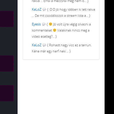
rakva ... Erről a meccsről meg nem is... }
KaLoZ
{ :D:D Jó hogy időben ki lett rakva
... De mit csodálkozok a stream lista a... }
Eyesis
{
Jó volt újra végig olvasni a
kommenteket
Valakinek nincs meg a
video esetleg?... }
KaLoZ
{ Rohadt nagy vicc ez a terrun.
Kéne már egy nerf neki ... }