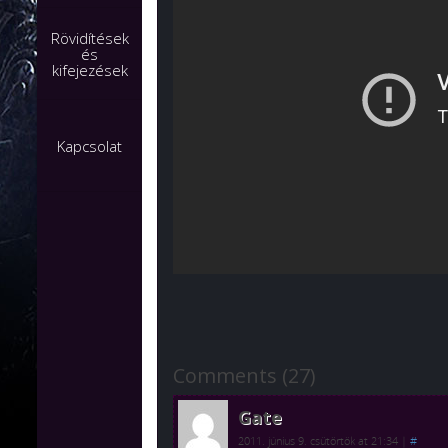
Rövidítések
és
kifejezések
Kapcsolat
Comments (27)
Gate
2011. június 9. csütörtök at 21:34
|
#