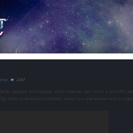
írek
2247
ies legújabb billentyűzetét, amely hatalmas port kavart a starcraft2 ját
 Egy biztos, a versenyekről kitiltották. Nektek mi a véleményetek erről a pro