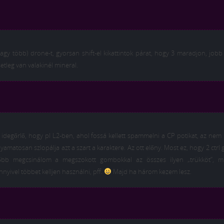
(vagy több) drone-t, gyorsan shift-el kikattintok párat, hogy 3 maradjon, jobb 
etleg van valakinél mineral.
idegőrlő, hogy pl L2-ben, ahol fossá kellett spammelni a CP potikat, az nem
yamatosan szlopálja azt a szart a karaktere. Az ott előny. Most ez, hogy 2 ctrl
lőbb megcsinálom a megszokott gombokkal az összes ilyen „trükköt”, m
yivel többet kelljen használni, pff.
Majd ha három kezem lesz.