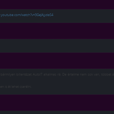
w.youtube.com/watch?v=3GeJAjydaS4
g bármilyen billentűzet AutoIT alkalmas rá. De értelme nem sok van, többet á
 is át lehet cserélni.