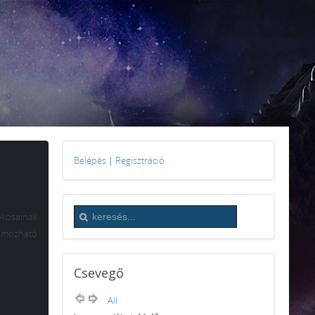
Belépés
|
Regisztráció
ékosainak
gramozható
Csevegő
All