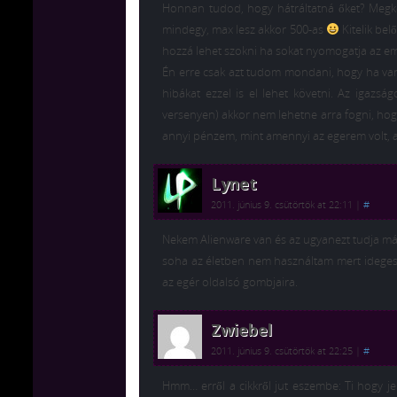
Honnan tudod, hogy hátráltatná őket? Megké
mindegy, max lesz akkor 500-as
Kitelik be
hozzá lehet szokni ha sokat nyomogatja az em
Én erre csak azt tudom mondani, hogy ha va
hibákat ezzel is el lehet követni. Az igazsá
versenyen) akkor nem lehetne arra fogni, hog
annyi pénzem, mint amennyi az egerem volt, a
Lynet
2011. június 9. csütörtök at 22:11
|
#
Nekem Alienware van és az ugyanezt tudja már
soha az életben nem használtam mert ideges
az egér oldalsó gombjaira.
Zwiebel
2011. június 9. csütörtök at 22:25
|
#
Hmm… erről a cikkről jut eszembe: Ti hogy je