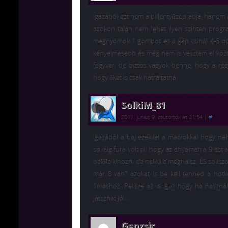
Igazából ezt nem a billentyűzed adja, hanem a
azokon talán nem lehet ilyen szinten progr
megnyomok 1 gombot és a gép csinál 4-5 dol
kényelmesebb és még nem is vesztem el köz
fegyver, de biztos vagyok benne, hogy a ré
hogy őket is csak hátráltatná.
SolkiM_81
2011. június 9. csütörtök at 21:54
|
#
Igazából a baj ezekkel a macrokkal hogy neh
sokáig fura volt pl. hogy az enyémen a 9-est
belőle kihozni de nélküle meghalsz. ÉS soksz
már 8 van? azokat is be kell tenned a hotk
1máshoz. Persze az is igaz hogy ha haszná
játszhat jól…
Gepzsir