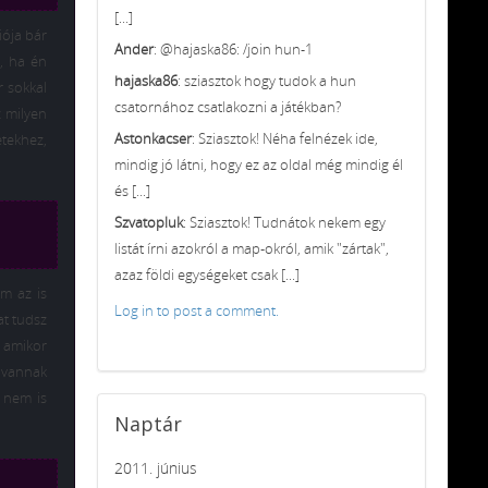
[...]
iója bár
Ander
: @hajaska86: /join hun-1
, ha én
hajaska86
: sziasztok hogy tudok a hun
 sokkal
csatornához csatlakozni a játékban?
 milyen
Astonkacser
: Sziasztok! Néha felnézek ide,
tekhez,
mindig jó látni, hogy ez az oldal még mindig él
és [...]
Szvatopluk
: Sziasztok! Tudnátok nekem egy
listát írni azokról a map-okról, amik "zártak",
azaz földi egységeket csak [...]
m az is
Log in to post a comment.
at tudsz
s amikor
 vannak
 nem is
Naptár
2011. június