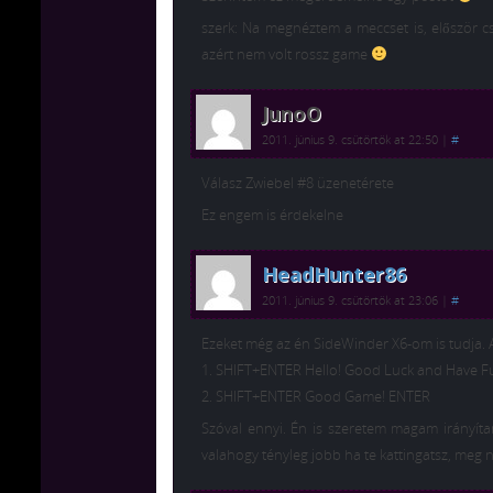
szerk: Na megnéztem a meccset is, először c
azért nem volt rossz game
JunoO
2011. június 9. csütörtök at 22:50
|
#
Válasz Zwiebel #8 üzenetérete
Ez engem is érdekelne
HeadHunter86
2011. június 9. csütörtök at 23:06
|
#
Ezeket még az én SideWinder X6-om is tudja.
1. SHIFT+ENTER Hello! Good Luck and Have F
2. SHIFT+ENTER Good Game! ENTER
Szóval ennyi. Én is szeretem magam irányíta
valahogy tényleg jobb ha te kattingatsz, meg