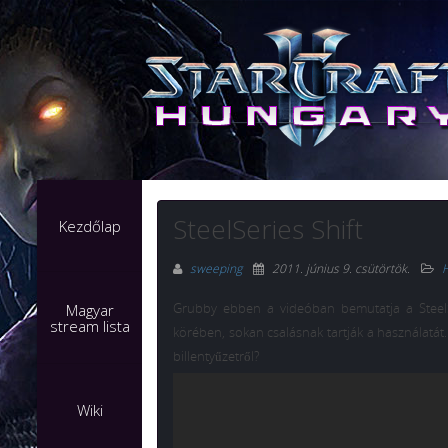
SteelSeries Shift
Kezdőlap
sweeping
2011. június 9. csütörtök
.
H
Grubby ebben a videóban bemutatja a SteelSer
Magyar
stream lista
körében, sokan csalásnak tartják a használatát.
billentyűzetről?
Wiki