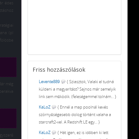
ár édes
sztáshoz
ratégiai
zana (pl
fölösbe
Friss
hozzászólások
Levente889
{ Sziasztok, Valaki el tudná
 Bár még
küldeni a magyarítást? Sajnos már semelyik
berakva
link sem működik. (feleségemmel tolnám... }
KaLoZ
{ Ennél a map poolnál kevés
szörnyűségesebb dolog történt valaha a
starcraft2-vel. A Redshift LE egy... }
KaLoZ
{ Hát igen, ez is időben ki lett
egyszerű