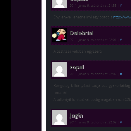
2011. június 9. csütörtök at 21:55
|
#
Enyi erővel lehetne írni egy botot is
http://ww
Delebriel
2011. június 9. csütörtök at 22:01
|
#
A tisztítása valóban egyszerű.
zopal
2011. június 9. csütörtök at 22:07
|
#
Rengeteg billentyűzet tudja ezt, gyakorlatila
használ.
A billentyű funkciókat pedig magában az SC2ben
Jugin
2011. június 9. csütörtök at 22:09
|
#