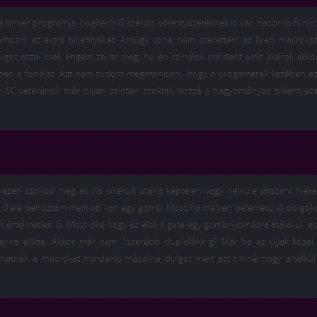
 driver programja. Logitech G szériás billentyűzeteknek is van hasonló funkc
amozni az extra billentyűket. Amúgy soha nem szerettem az ilyen macrokat
got azzal csak engem zavar meg, ha én csinálok mindent amit akarok akkor
ben a fonalat. Azt nem tudom megmondani, hogy a progamerek kezében ez
gi SC veteránok már olyan szinten szoktak hozzá a hagyományos billentyűze
ezen szokod meg és ha sikerült utána képtelen vagy nélküle játszani. Neke
 a 0 elé behoztam mert ott van egy gomb. Most ha mélyen belemész jó dolgok
or értelmetlen is. Most oké hogy az első 4 gate egy gombnyomásra átalakul, é
ey-re előtte. Akkor már nem 1szerűbb duplaklikk g? Már ha az ujjak közel
lhatnák a mocrokat mindenki másolná dolgot mert azt hinné hogy anélkül