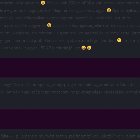
rdeztél akár egyet is
Hát, akinek 300-as APM-je van annak szerintem m
lőle a + gombok megnyomása. Majd ha kiöregszik vesz egyet
Új billentyűkio
ber. Az ilyen billentyűket inkább rpg-ben használják inkább ha jó tudom.
n rá pénzük hát vegyenek
Ezzel nem lesz igazságtalanabb a meccs, mert st
gos ott kezdődne, ha mindenki ugyanazzal az egérrel és billentyűzettel játs
y: igen, mert a tiéd jobb. Persze, könnyebb másra fogni mindent
Ha lenne 
kkor vennék is egyet. +50 APM mindig jól jön
 vagy 1,5 éve. Sőt az egér ugyanígy programozható ugyanabból a felületből.
ítő. Annyi a nagy sc2 programozásom, hogy az egységek képességei vannak 
lölitek ki pl. a három munkást amit a gas”finomító”-ba küldtök? Van valami 