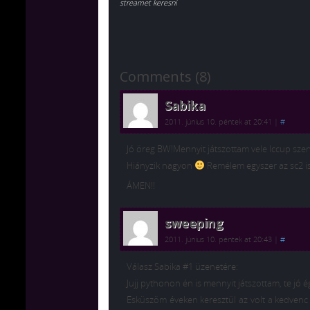
streamet keresni
Comments (8)
Sabika
2011. június 10. péntek at 20:41
|
#
Jó öreg BW!Mennyit játszottam vele Iccup sze
Hiányzik nagyon
Remélem egyszer az sc2 is e
ÁMEN!!
sweeping
2011. június 10. péntek at 20:43
|
#
Válasz Sabika #1 üzenetére:
Jujj pythonon én is mennyit játszottam, te jó 
Esküszöm éveken keresztül az volt a kedven