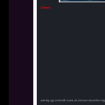
Stream:
Jelenleg egy emberről tudok, aki biztosan közvetíteni f