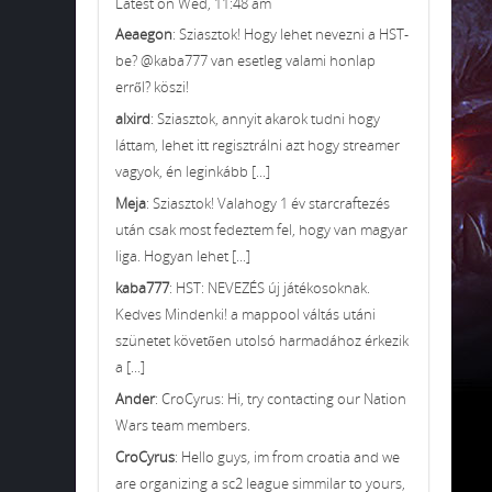
Latest on Wed, 11:48 am
Aeaegon
: Sziasztok! Hogy lehet nevezni a HST-
be? @kaba777 van esetleg valami honlap
erről? köszi!
alxird
: Sziasztok, annyit akarok tudni hogy
láttam, lehet itt regisztrálni azt hogy streamer
vagyok, én leginkább [...]
Meja
: Sziasztok! Valahogy 1 év starcraftezés
után csak most fedeztem fel, hogy van magyar
liga. Hogyan lehet [...]
kaba777
: HST: NEVEZÉS új játékosoknak.
Kedves Mindenki! a mappool váltás utáni
szünetet követően utolsó harmadához érkezik
a [...]
Ander
: CroCyrus: Hi, try contacting our Nation
Wars team members.
CroCyrus
: Hello guys, im from croatia and we
are organizing a sc2 league simmilar to yours,