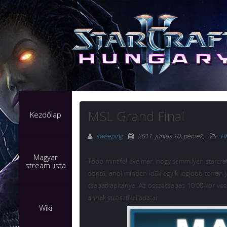
MSL Grand Final
Kezdőlap
sweeping
2011. június 10. péntek
.
Hí
Magyar
Több mint fél éve már, hogy semmilyen starcraf
stream lista
döntő, ahol minden idők egyik legjobb terrán j
csapatkapitánya. Az összecsapás 10:00-kor ves
annak statisztikai adatai:
Wiki