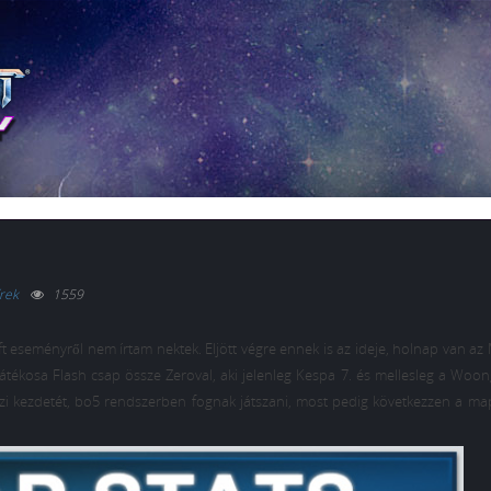
rek
1559
t eseményről nem írtam nektek. Eljött végre ennek is az ideje, holnap van az
átékosa Flash csap össze Zeroval, aki jelenleg Kespa 7. és mellesleg a Woong
zi kezdetét, bo5 rendszerben fognak játszani, most pedig következzen a ma