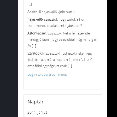
[...]
Ander
: @hajaska86: /join hun-1
hajaska86
: sziasztok hogy tudok a hun
csatornához csatlakozni a játékban?
Astonkacser
: Sziasztok! Néha felnézek ide,
mindig jó látni, hogy ez az oldal még mindig él
és [...]
Szvatopluk
: Sziasztok! Tudnátok nekem egy
listát írni azokról a map-okról, amik "zártak",
azaz földi egységeket csak [...]
Log in to post a comment.
Naptár
2011. június