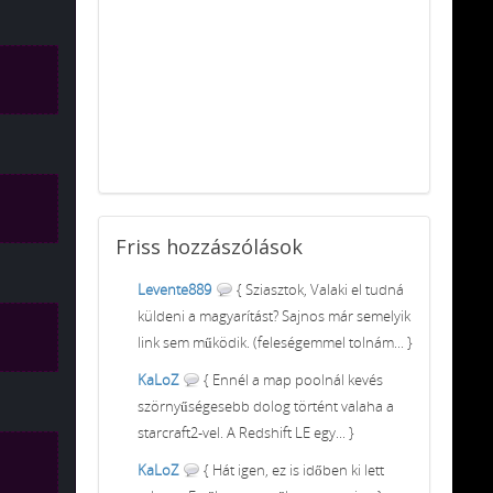
Friss
hozzászólások
Levente889
{ Sziasztok, Valaki el tudná
küldeni a magyarítást? Sajnos már semelyik
link sem működik. (feleségemmel tolnám... }
KaLoZ
{ Ennél a map poolnál kevés
szörnyűségesebb dolog történt valaha a
starcraft2-vel. A Redshift LE egy... }
KaLoZ
{ Hát igen, ez is időben ki lett