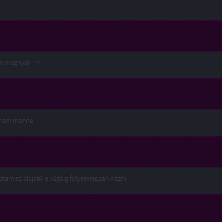
sh megnyeri ^^
z nem menne
dtam az elejétől a végéig folyamatosan nézni