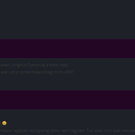
rveren Longinus Python és a többi map!
léri azt a szintet (balanszilag) mint a BW!!
ég
c mapon egészen addig amíg abba nem hagytam. Tuti több mint ezer meccset