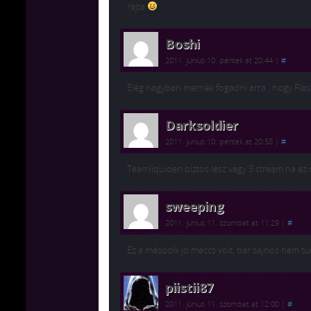
rajta
Boshi
2011. június 10. péntek at 20:44
|
#
Elég nagyban mernék fogadni arra , hogy Fla
Darksoldier
2011. június 10. péntek at 20:58
|
#
Teamliquiden biztos lesz vagy 3 stream ha e
sweeping
2011. június 11. szombat at 11:29
|
#
Ez a második jó meccs volt, bár sajnos nem tu
piistii87
2011. június 11. szombat at 12:00
|
#