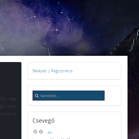
Belépés
|
Regisztráció
 MSL nagy
jin Stars
p pool és
Csevegő
All