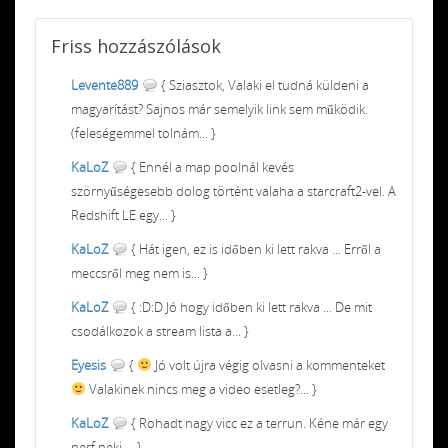
Friss
hozzászólások
Levente889
{ Sziasztok, Valaki el tudná küldeni a
magyarítást? Sajnos már semelyik link sem működik.
(feleségemmel tolnám... }
KaLoZ
{ Ennél a map poolnál kevés
szörnyűségesebb dolog történt valaha a starcraft2-vel. A
Redshift LE egy... }
KaLoZ
{ Hát igen, ez is időben ki lett rakva ... Erről a
meccsről meg nem is... }
KaLoZ
{ :D:D Jó hogy időben ki lett rakva ... De mit
csodálkozok a stream lista a... }
Eyesis
{
Jó volt újra végig olvasni a kommenteket
Valakinek nincs meg a video esetleg?... }
KaLoZ
{ Rohadt nagy vicc ez a terrun. Kéne már egy
nerf neki ... }