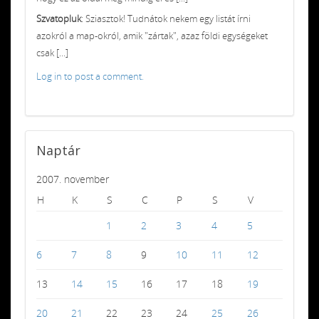
Szvatopluk
: Sziasztok! Tudnátok nekem egy listát írni
azokról a map-okról, amik "zártak", azaz földi egységeket
csak [...]
Log in to post a comment.
Naptár
2007. november
H
K
S
C
P
S
V
1
2
3
4
5
6
7
8
9
10
11
12
13
14
15
16
17
18
19
20
21
22
23
24
25
26