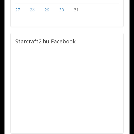
27
28
29
30
31
Starcraft2.hu
Facebook