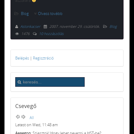
asztalára
.
Blog
Olvass tovább
Astonkacser
2007. november 29. csütörtök
.
Blog
1476
10 hozzászólás
Belépés
|
Regisztráció
Csevegő
All
Latest on Wed, 11:48 am
Aeaegon
: Sziasztok! Hogy lehet nevezni a HST-be?