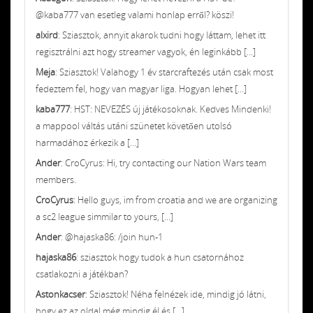
@kaba777 van esetleg valami honlap erről? köszi!
alxird
: Sziasztok, annyit akarok tudni hogy láttam, lehet itt
regisztrálni azt hogy streamer vagyok, én leginkább [...]
Meja
: Sziasztok! Valahogy 1 év starcraftezés után csak most
fedeztem fel, hogy van magyar liga. Hogyan lehet [...]
kaba777
: HST: NEVEZÉS új játékosoknak. Kedves Mindenki!
a mappool váltás utáni szünetet követően utolsó
harmadához érkezik a [...]
Ander
: CroCyrus: Hi, try contacting our Nation Wars team
members.
CroCyrus
: Hello guys, im from croatia and we are organizing
a sc2 league simmilar to yours, [...]
Ander
: @hajaska86: /join hun-1
hajaska86
: sziasztok hogy tudok a hun csatornához
csatlakozni a játékban?
Astonkacser
: Sziasztok! Néha felnézek ide, mindig jó látni,
hogy ez az oldal még mindig él és [...]