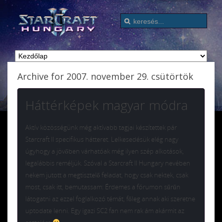
Archive for 2007. november 29. csütörtök
Háttérképek magyar módra
Aktív közösségünk még aktívabb tagjai készítettek pár
Starcraft II specifikus hátteret. Lelkesedésük elég nagy
úgyhogy a jövőben várhatóak még ilyen szép alkotások,
legalábbis reméljük. Szóval a Starcraft II Hungary nevében
nekem jutott a megtisztelő feladat, hogy csak nektek, csak
most, csak itt, bemutassam: Érdemes a fórumon sűrűn
látogatni az ezzel foglalkozó témát, főleg annak aki szeretne
uptodate lenni. Egy igazi SC2 fan nem rak ám akármit az