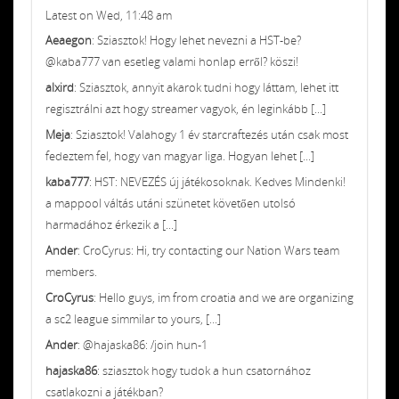
Latest on Wed, 11:48 am
Aeaegon
: Sziasztok! Hogy lehet nevezni a HST-be?
@kaba777 van esetleg valami honlap erről? köszi!
alxird
: Sziasztok, annyit akarok tudni hogy láttam, lehet itt
regisztrálni azt hogy streamer vagyok, én leginkább [...]
Meja
: Sziasztok! Valahogy 1 év starcraftezés után csak most
fedeztem fel, hogy van magyar liga. Hogyan lehet [...]
kaba777
: HST: NEVEZÉS új játékosoknak. Kedves Mindenki!
a mappool váltás utáni szünetet követően utolsó
harmadához érkezik a [...]
Ander
: CroCyrus: Hi, try contacting our Nation Wars team
members.
CroCyrus
: Hello guys, im from croatia and we are organizing
a sc2 league simmilar to yours, [...]
Ander
: @hajaska86: /join hun-1
hajaska86
: sziasztok hogy tudok a hun csatornához
csatlakozni a játékban?