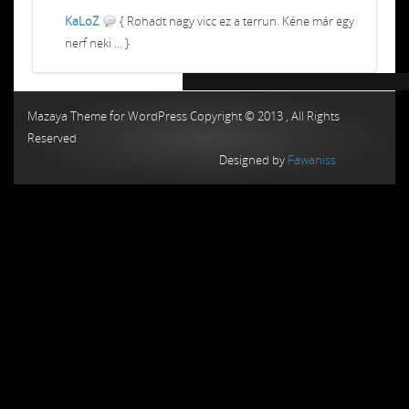
KaLoZ
{ Rohadt nagy vicc ez a terrun. Kéne már egy
nerf neki ... }
Chiptuning MMC Autochip
Chiptunin
Mazaya Theme for WordPress Copyright © 2013 , All Rights
Reserved
Designed by
Fawaniss