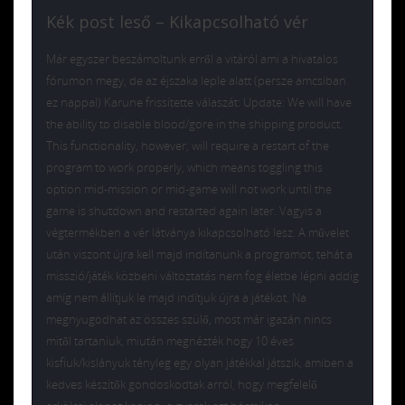
Kék post leső – Kikapcsolható vér
Már egyszer beszámoltunk erről a vitáról ami a hivatalos
fórumon megy, de az éjszaka leple alatt (persze amcsiban
ez nappal) Karune frissítette válaszát: Update: We will have
the ability to disable blood/gore in the shipping product.
This functionality, however, will require a restart of the
program to work properly, which means toggling this
option mid-mission or mid-game will not work until the
game is shutdown and restarted again later. Vagyis a
végtermékben a vér látványa kikapcsolható lesz. A művelet
után viszont újra kell majd indítanunk a programot, tehát a
misszió/játék közbeni változtatás nem fog életbe lépni addig
amíg nem állítjuk le majd indítjuk újra a játékot. Na
megnyugodhat az összes szülő, most már igazán nincs
mitől tartaniuk, miután megnézték hogy 10 éves
kisfiuk/kislányuk tényleg egy olyan játékkal játszik, amiben a
kedves készítők gondoskodtak arról, hogy megfelelő