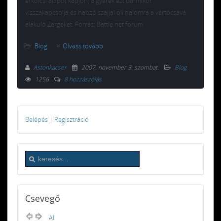
erkölcsi alapot kapjon, a gyerek ezt bármikor
visszakapcsolja és habzó szájjal öli halomra a vértócsává
alakuló Zergeket. Forrás: Battle.net forum
Blog
Olvass tovább
Astonkacser
2007. november 3. szombat
.
Blog
1256
8 hozzászólás
Belépés
|
Regisztráció
Csevegő
All