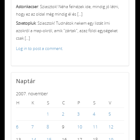
Astonkacser
: Sziasztok! Néha felnézek ide, mindig jó látni,
hogy ez az oldal még mindig él és [...]
Szvatopluk
: Sziasztok! Tudnátok nekem egy listát írni
azokról a map-okról, amik "zártak", azaz földi egységeket
csak [...]
Log in to post a comment.
Naptár
2007. november
H
K
S
C
P
S
V
1
2
3
4
5
6
7
8
9
10
11
12
13
14
15
16
17
18
19