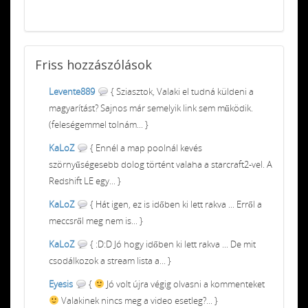
Friss
hozzászólások
Levente889
{ Sziasztok, Valaki el tudná küldeni a
magyarítást? Sajnos már semelyik link sem működik.
(feleségemmel tolnám... }
KaLoZ
{ Ennél a map poolnál kevés
szörnyűségesebb dolog történt valaha a starcraft2-vel. A
Redshift LE egy... }
KaLoZ
{ Hát igen, ez is időben ki lett rakva ... Erről a
meccsről meg nem is... }
KaLoZ
{ :D:D Jó hogy időben ki lett rakva ... De mit
csodálkozok a stream lista a... }
Eyesis
{
Jó volt újra végig olvasni a kommenteket
Valakinek nincs meg a video esetleg?... }