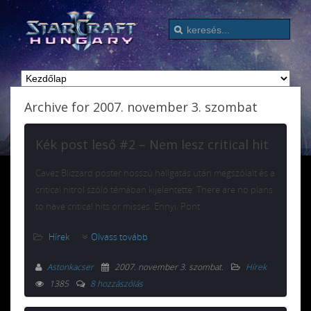
Archive for 2007. november 3. szombat
Kék post leső #2 – Nem lesz critical hit
Cavez Blizzard poster hosszú hallgatás után megszólalt és a
critical hitrol szóló témában kijelentette: There are no plans
to have critical hits or misses. Ennyi. Pont.
Hírek
Olvass tovább
Astonkacser
2007. november 3. szombat
.
Hírek
1385
8 hozzászólás