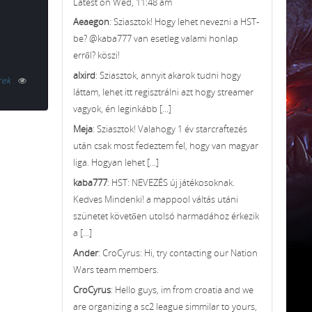
Latest on Wed, 11:48 am
Aeaegon
: Sziasztok! Hogy lehet nevezni a HST-
be? @kaba777 van esetleg valami honlap
erről? köszi!
alxird
: Sziasztok, annyit akarok tudni hogy
rek
láttam, lehet itt regisztrálni azt hogy streamer
vagyok, én leginkább [...]
Meja
: Sziasztok! Valahogy 1 év starcraftezés
után csak most fedeztem fel, hogy van magyar
liga. Hogyan lehet [...]
kaba777
: HST: NEVEZÉS új játékosoknak.
Kedves Mindenki! a mappool váltás utáni
szünetet követően utolsó harmadához érkezik
a [...]
Ander
: CroCyrus: Hi, try contacting our Nation
Wars team members.
CroCyrus
: Hello guys, im from croatia and we
are organizing a sc2 league simmilar to yours,