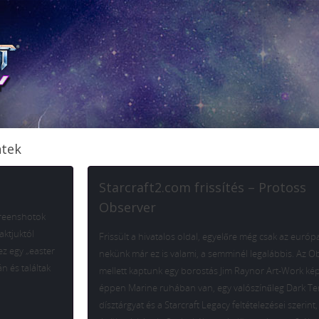
ntek
Starcraft2.com frissítés – Protoss
Observer
creenshotok
aktjuktól
Frissült a hivatalos oldal, egyelőre még csak az európa
ez egy „easter
nekünk már ez is valami, a semminél legalábbis. Az O
n és találtak
mellett kaptunk egy borostás Jim Raynor Art-Work ké
éppen Marine ruhában van, egy valószínűleg Dark T
dísztárgyat és a Starcraft Legacy feltételezései szerint