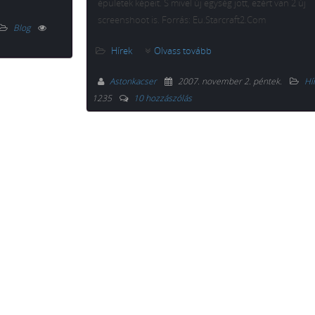
épületek képeit. S mivel új egység jött, ezért van 2 új
screenshoot is. Forrás: Eu.Starcraft2.Com
Blog
Hírek
Olvass tovább
Astonkacser
2007. november 2. péntek
.
Hí
1235
10 hozzászólás