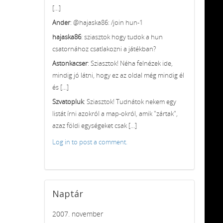
[...]
Ander
: @hajaska86: /join hun-1
hajaska86
: sziasztok hogy tudok a hun
csatornához csatlakozni a játékban?
Astonkacser
: Sziasztok! Néha felnézek ide,
mindig jó látni, hogy ez az oldal még mindig él
és [...]
Szvatopluk
: Sziasztok! Tudnátok nekem egy
listát írni azokról a map-okról, amik "zártak",
azaz földi egységeket csak [...]
Log in to post a comment.
Naptár
2007. november