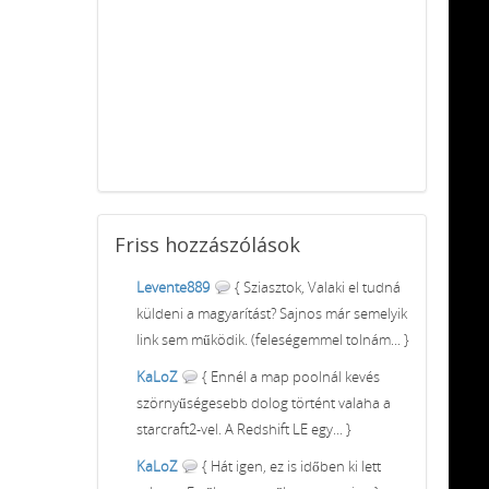
Friss
hozzászólások
Levente889
{ Sziasztok, Valaki el tudná
küldeni a magyarítást? Sajnos már semelyik
link sem működik. (feleségemmel tolnám... }
KaLoZ
{ Ennél a map poolnál kevés
szörnyűségesebb dolog történt valaha a
starcraft2-vel. A Redshift LE egy... }
KaLoZ
{ Hát igen, ez is időben ki lett