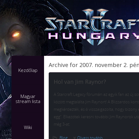
Archive for 2007. november 2. pé
Kezdőlap
Hol van Jim Raynor?
A Starcraft Legacy fórumán az egyik fan az új s
Magyar
stream lista
között megtalálta Jim Raynort! A Blizzardos kont
megkérdezték, és ő visszaigazolta, hogy bizony 
egg”. Elkezdtek keresni további Jim Raynorok utá
még 3-at:
Wiki
Blog
Olvass tovább