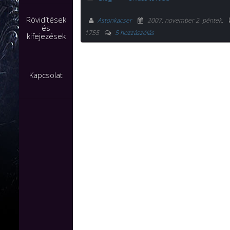
Rövidítések
Astonkacser
2007. november 2. péntek
.
és
1755
5 hozzászólás
kifejezések
Kapcsolat