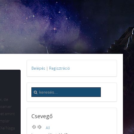
Belépés
|
Regisztráció
i, de
bserver
pet amint
Csevegő
emplar
All
, Xel’Naga