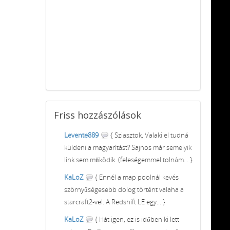
Friss
hozzászólások
Levente889
{ Sziasztok, Valaki el tudná
küldeni a magyarítást? Sajnos már semelyik
link sem működik. (feleségemmel tolnám... }
KaLoZ
{ Ennél a map poolnál kevés
szörnyűségesebb dolog történt valaha a
starcraft2-vel. A Redshift LE egy... }
KaLoZ
{ Hát igen, ez is időben ki lett