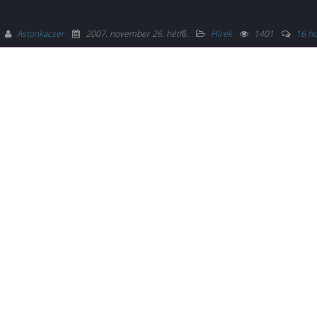
Astonkacser
2007. november 26. hétfő
.
Hírek
1401
16 ho