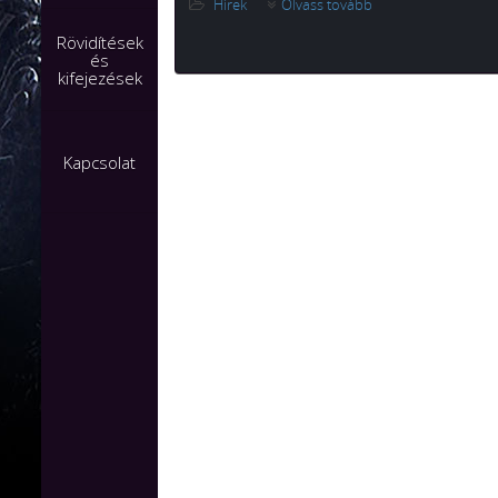
Hírek
Olvass tovább
Rövidítések
és
kifejezések
Kapcsolat