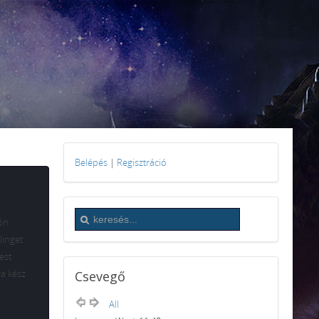
Belépés
|
Regisztráció
rón
linget
est
ra kész
Csevegő
All