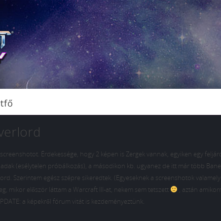
tfő
verlord
 screenshotot. Érdekessége, hogy 2 képen is Zergek vannak, egyiken egy feljá
 hadak (esélytelen próbálkozás), a másodikon kb. ugyanez de itt már több Bane
rlord. Szerintem egész szépre sikeredtek. (Egyeseknek a screenshotok valamely
mikor először láttam a Warcraft III-at, nekem sem tetszett
, aztán amikor
 UPDATE: a képekről fórum vitát is kezdeményeztünk.