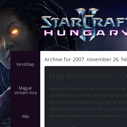
Archive for 2007. november 26. hé
Kezdőlap
Friss screenshotok – O
Magyar
Egyenesen Blizzard bácsitól kaptuk ezt a 3 szép
stream lista
próbálják áttörni a Terran védelmet a Zergling
vetnek be, plusz megjelenik egy új egység: Ove
aggodalomra adhatnak okot, de nyugodjunk meg, 
lett teljesen megváltozott róla a véleményem.)
Wiki