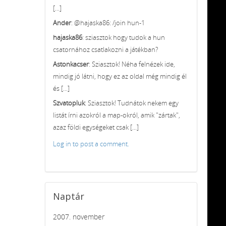
[...]
Ander
: @hajaska86: /join hun-1
hajaska86
: sziasztok hogy tudok a hun
csatornához csatlakozni a játékban?
Astonkacser
: Sziasztok! Néha felnézek ide,
mindig jó látni, hogy ez az oldal még mindig él
és [...]
Szvatopluk
: Sziasztok! Tudnátok nekem egy
listát írni azokról a map-okról, amik "zártak",
azaz földi egységeket csak [...]
Log in to post a comment.
Naptár
2007. november