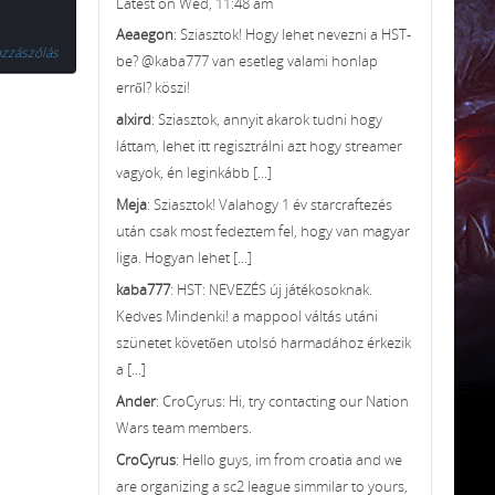
Latest on Wed, 11:48 am
Aeaegon
: Sziasztok! Hogy lehet nevezni a HST-
zzászólás
be? @kaba777 van esetleg valami honlap
erről? köszi!
alxird
: Sziasztok, annyit akarok tudni hogy
láttam, lehet itt regisztrálni azt hogy streamer
vagyok, én leginkább [...]
Meja
: Sziasztok! Valahogy 1 év starcraftezés
után csak most fedeztem fel, hogy van magyar
liga. Hogyan lehet [...]
kaba777
: HST: NEVEZÉS új játékosoknak.
Kedves Mindenki! a mappool váltás utáni
szünetet követően utolsó harmadához érkezik
a [...]
Ander
: CroCyrus: Hi, try contacting our Nation
Wars team members.
CroCyrus
: Hello guys, im from croatia and we
are organizing a sc2 league simmilar to yours,