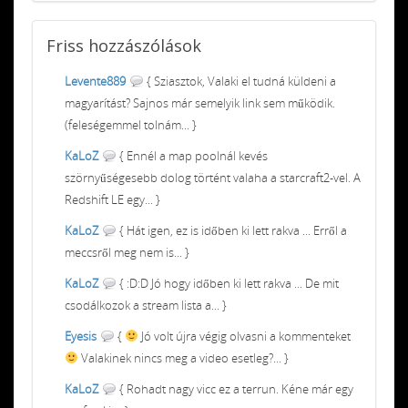
Friss
hozzászólások
Levente889
{ Sziasztok, Valaki el tudná küldeni a
magyarítást? Sajnos már semelyik link sem működik.
(feleségemmel tolnám... }
KaLoZ
{ Ennél a map poolnál kevés
szörnyűségesebb dolog történt valaha a starcraft2-vel. A
Redshift LE egy... }
KaLoZ
{ Hát igen, ez is időben ki lett rakva ... Erről a
meccsről meg nem is... }
KaLoZ
{ :D:D Jó hogy időben ki lett rakva ... De mit
csodálkozok a stream lista a... }
Eyesis
{
Jó volt újra végig olvasni a kommenteket
Valakinek nincs meg a video esetleg?... }
KaLoZ
{ Rohadt nagy vicc ez a terrun. Kéne már egy