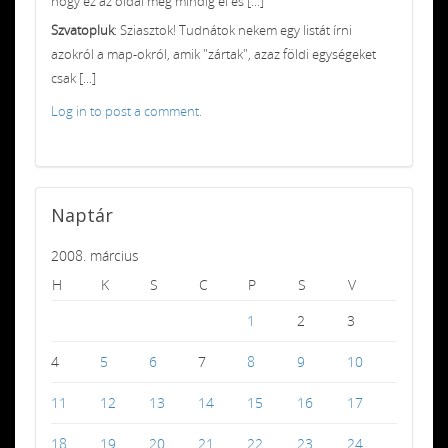
hogy ez az oldal még mindig él és [...]
Szvatopluk
: Sziasztok! Tudnátok nekem egy listát írni
azokról a map-okról, amik "zártak", azaz földi egységeket
csak [...]
Log in to post a comment.
Naptár
2008. március
H
K
S
C
P
S
V
1
2
3
4
5
6
7
8
9
10
11
12
13
14
15
16
17
18
19
20
21
22
23
24