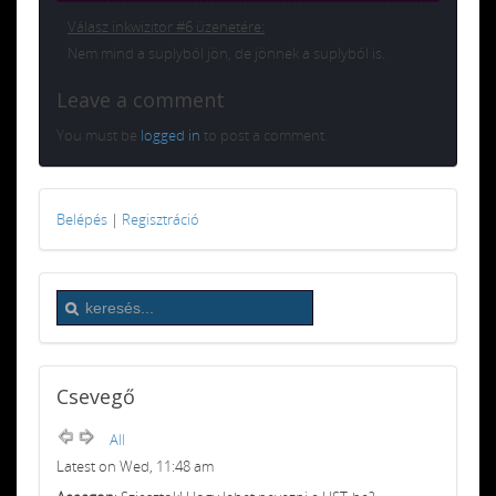
Válasz inkwizitor #6 üzenetére:
Nem mind a suplyból jön, de jönnek a suplyból is.
Leave a comment
You must be
logged in
to post a comment.
Belépés
|
Regisztráció
Csevegő
All
Latest on Wed, 11:48 am