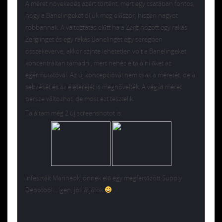
A méret növekedés azért történt, mert egy csatában fontos,
hogy a Banelingeket öljük meg először, hiszen nagyot
robbannak. A változtatás előtt ha a Zerg hozott egy rakás
Zerglinget és egy rakás Banelinget egy seregben
összekeverve, akkor szinte lehetetlen volt a Banelingeket
koncentráltan támadni, mert nehéz eltalálni őket az
egérmutatóval. Az új koncepcióval nem csak a méretét, de a
sebzését és az életerejét is megnövelték. A végső méret
persze változhat, de most ezt tesztelik.
Találtam még 2 új screenshotot is:
Infesztált Marineok jönnek elő egy megfertőzött Supply
Depotból… Igen, jól látjátok
…