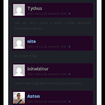
Tychus
2008. március 26. szerda at 18:29
|
#
Nah jah, ennyi erővel a terran minden épületből
csinálhatna marine-t.
nite
2008. március 26. szerda at 18:56
|
#
és csinálni is fog!
inkwizitor
2008. március 26. szerda at 19:50
|
#
nem hinném hogy ezek minda suplyból jönnének…
Aston
2008. március 26. szerda at 20:04
|
#