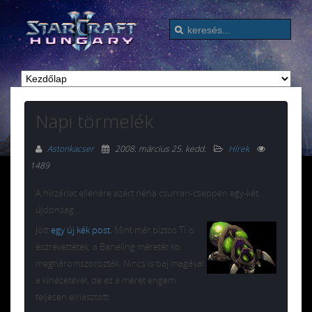
Napi törmelék
Astonkacser
2008. március 25. kedd
.
Hírek
1489
A hírzárlat ellenére azért néha csurran-cseppen egy-két
újdonság.
Jött
egy új kék post.
Mint már biztos Ti is
észrevettétek, a Baneling méretét kb.
megháromszorozták. Nincs is baj magával
a kinézetével, de ez a méret engem
teljesen elriasztott.