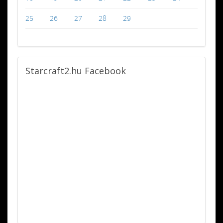
25
26
27
28
29
Starcraft2.hu
Facebook