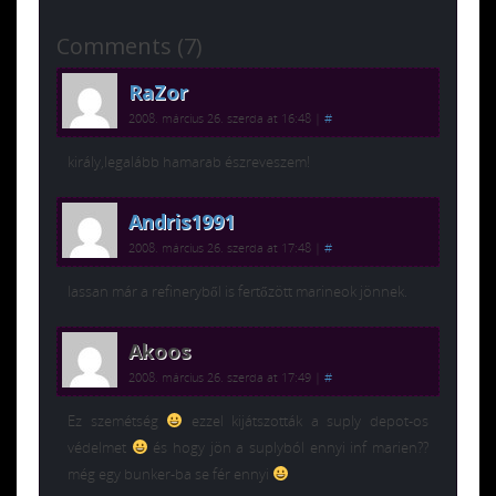
Comments (7)
RaZor
2008. március 26. szerda at 16:48
|
#
király,legalább hamarab észreveszem!
Andris1991
2008. március 26. szerda at 17:48
|
#
lassan már a refineryből is fertőzött marineok jönnek.
Akoos
2008. március 26. szerda at 17:49
|
#
Ez szemétség
ezzel kijátszották a suply depot-os
védelmet
és hogy jön a suplyból ennyi inf marien??
még egy bunker-ba se fér ennyi