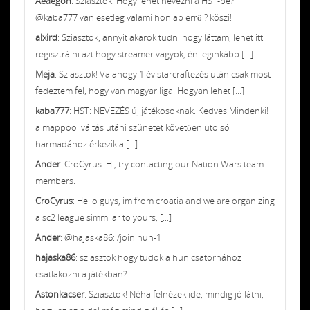
Aeaegon
: Sziasztok! Hogy lehet nevezni a HST-be?
@kaba777 van esetleg valami honlap erről? köszi!
alxird
: Sziasztok, annyit akarok tudni hogy láttam, lehet itt
regisztrálni azt hogy streamer vagyok, én leginkább [...]
Meja
: Sziasztok! Valahogy 1 év starcraftezés után csak most
fedeztem fel, hogy van magyar liga. Hogyan lehet [...]
kaba777
: HST: NEVEZÉS új játékosoknak. Kedves Mindenki!
a mappool váltás utáni szünetet követően utolsó
harmadához érkezik a [...]
Ander
: CroCyrus: Hi, try contacting our Nation Wars team
members.
CroCyrus
: Hello guys, im from croatia and we are organizing
a sc2 league simmilar to yours, [...]
Ander
: @hajaska86: /join hun-1
hajaska86
: sziasztok hogy tudok a hun csatornához
csatlakozni a játékban?
Astonkacser
: Sziasztok! Néha felnézek ide, mindig jó látni,