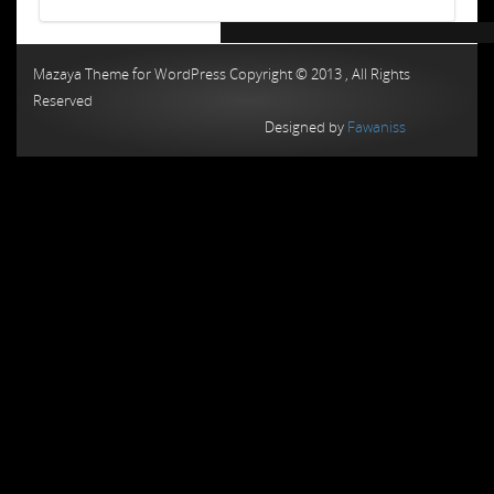
Chiptuning MMC Autochip
Chiptunin
Mazaya Theme for WordPress Copyright © 2013 , All Rights
Reserved
Designed by
Fawaniss