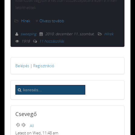
kíváncsiak vagytok a két titán összecsapására ezen a linken
letölthetitek
Hírek
Olvass tovább
sweeping
2010. december 11. szombat
.
Hírek
1918
11 hozzászólás
Belépés
|
Regisztráció
Csevegő
All
Latest on Wed, 11:48 am