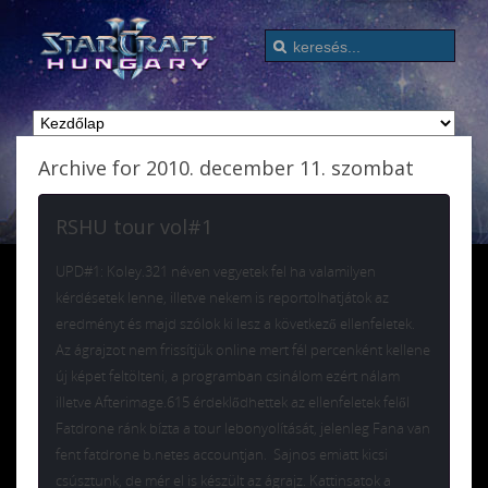
Archive for 2010. december 11. szombat
RSHU tour vol#1
UPD#1: Koley.321 néven vegyetek fel ha valamilyen
kérdésetek lenne, illetve nekem is reportolhatjátok az
eredményt és majd szólok ki lesz a következő ellenfeletek.
Az ágrajzot nem frissítjük online mert fél percenként kellene
új képet feltölteni, a programban csinálom ezért nálam
illetve Afterimage.615 érdeklődhettek az ellenfeletek felől
Fatdrone ránk bízta a tour lebonyolítását, jelenleg Fana van
fent fatdrone b.netes accountjan. Sajnos emiatt kicsi
csúsztunk, de mér el is készült az ágrajz. Kattinsatok a