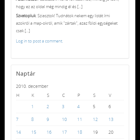
hogy ez az oldal még mindig él és [...]
Szvatopluk
: Sziasztok! Tudnátok nekem egy listát írni
azokról a map-okról, amik "zártak", azaz földi egységeket
csak [...]
Log in to post a comment.
Naptár
2010. december
H
K
S
C
P
S
V
1
2
3
4
5
6
7
8
9
10
11
12
13
14
15
16
17
18
19
20