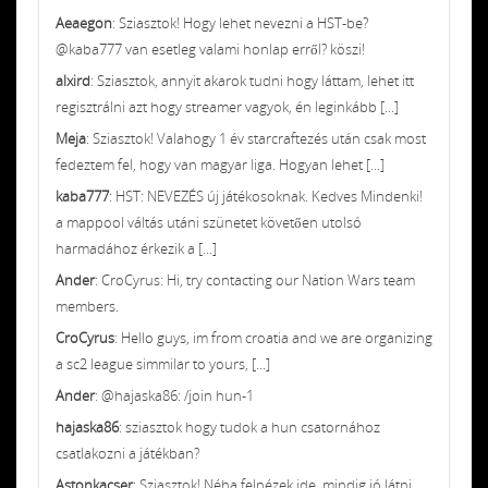
Aeaegon
: Sziasztok! Hogy lehet nevezni a HST-be?
@kaba777 van esetleg valami honlap erről? köszi!
alxird
: Sziasztok, annyit akarok tudni hogy láttam, lehet itt
regisztrálni azt hogy streamer vagyok, én leginkább [...]
Meja
: Sziasztok! Valahogy 1 év starcraftezés után csak most
fedeztem fel, hogy van magyar liga. Hogyan lehet [...]
kaba777
: HST: NEVEZÉS új játékosoknak. Kedves Mindenki!
a mappool váltás utáni szünetet követően utolsó
harmadához érkezik a [...]
Ander
: CroCyrus: Hi, try contacting our Nation Wars team
members.
CroCyrus
: Hello guys, im from croatia and we are organizing
a sc2 league simmilar to yours, [...]
Ander
: @hajaska86: /join hun-1
hajaska86
: sziasztok hogy tudok a hun csatornához
csatlakozni a játékban?
Astonkacser
: Sziasztok! Néha felnézek ide, mindig jó látni,