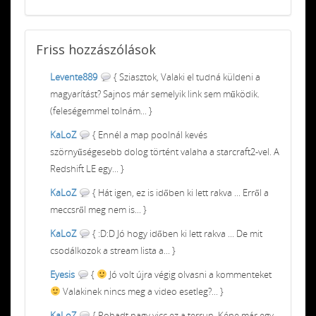
Friss
hozzászólások
Levente889
{ Sziasztok, Valaki el tudná küldeni a
magyarítást? Sajnos már semelyik link sem működik.
(feleségemmel tolnám... }
KaLoZ
{ Ennél a map poolnál kevés
szörnyűségesebb dolog történt valaha a starcraft2-vel. A
Redshift LE egy... }
KaLoZ
{ Hát igen, ez is időben ki lett rakva ... Erről a
meccsről meg nem is... }
KaLoZ
{ :D:D Jó hogy időben ki lett rakva ... De mit
csodálkozok a stream lista a... }
Eyesis
{
Jó volt újra végig olvasni a kommenteket
Valakinek nincs meg a video esetleg?... }
KaLoZ
{ Rohadt nagy vicc ez a terrun. Kéne már egy