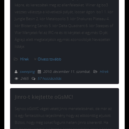
képre, és keressétek meg az ellenfeleteket. Winer ág bo3
vesztes választja a következő pályát, looser ágon bo1 1. kör
Jungle Basin 2. kör Metalopolis 3. kör Shakuras Plateau 4.
kör Blistering Sands 5. kör Delta Quadrant 6. kör Steepes of
War Menjetek fel az IRC-re és itt kérjétek el egymás ID-jét.
Ágrajz alatt megtalaljátok egymás azonosítóját Nevezettek
listája:
Hírek
Olvass tovább
sweeping
2010. december 11. szombat
.
Hírek
2465
57 hozzászólás
Jinro-t kiejtette oGsMC!
Sajnos oGsMC véget vetett Jinro menetelésének, de már az
is egy fantasztikus teljesítmény hogy az elődöntőig eljutott.
Biztos, hogy még sokat fogunk hallani Jinro sikereiről. Ha