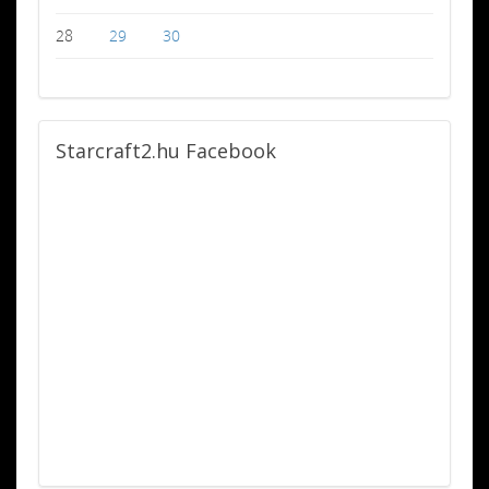
28
29
30
Starcraft2.hu
Facebook