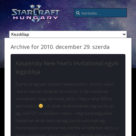
Archive for 2010. december 29. szerda
Kaspersky New Year’s Invitational egyik
legjobbja
Évente kb egyszer szoktam repet postolni. Amikor valami
ritka brutálisat művelnek le a srácok. A klánnévből azt
mondanám, hogy két koreai játszik -Meg a néhai 500-as
apm-ekből is
-. A nevek ne tévesszenek meg senkit, ez
egy oGsTOP vs oGsZenio meccs….méghozzá elég jóféle.
Kezdetnek terran bemutat egy bunkirusht majd egy
thordroppot lost temple naturalclifre. A háttérben készül a
terran imbasereg, amikor meglódul, zergnek esélye sincs