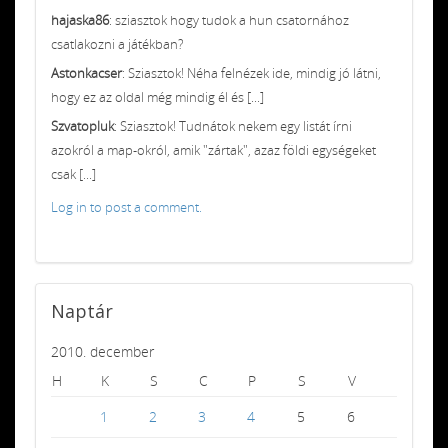
hajaska86
: sziasztok hogy tudok a hun csatornához
csatlakozni a játékban?
Astonkacser
: Sziasztok! Néha felnézek ide, mindig jó látni,
hogy ez az oldal még mindig él és [...]
Szvatopluk
: Sziasztok! Tudnátok nekem egy listát írni
azokról a map-okról, amik "zártak", azaz földi egységeket
csak [...]
Log in to post a comment.
Naptár
2010. december
H
K
S
C
P
S
V
1
2
3
4
5
6