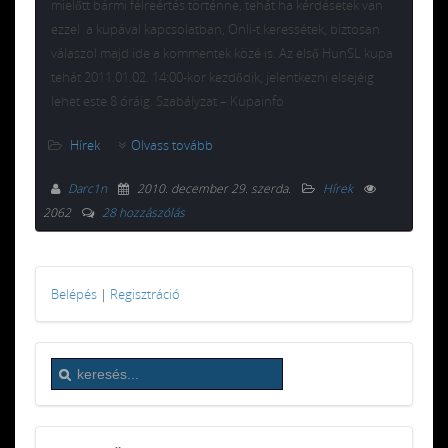
mielőtt bármi félreértés történne, tehát ha kérdésetek van
ezzel a kupával kapcsolatban, Onli-t keressétek, biztosan
válaszol majd ide a kommentek közé is. Az első HunSL kupa
tehát 2011.01.02. 14:00-kor kezdődik, jelentkezni elsejéig
lehet este 8 óráig. Szabályzat – Kupainfo
Hírek
Olvass tovább
Darc1n
2010. december 29. szerda
.
Hírek
2062
28 hozzászólás
Belépés
|
Regisztráció