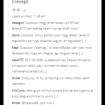
Csevegő
All
Latest on Wed, 11:48 am
Aeaegon
: Sziasztok! Hogy lehet nevezni a HST-be?
@kaba777 van esetleg valami honlap erről? köszi!
alxird
: Sziasztok, annyit akarok tudni hogy láttam, lehet itt
regisztrálni azt hogy streamer vagyok, én leginkább [...]
Meja
: Sziasztok! Valahogy 1 év starcraftezés után csak most
fedeztem fel, hogy van magyar liga. Hogyan lehet [...]
kaba777
: HST: NEVEZÉS új játékosoknak. Kedves Mindenki!
a mappool váltás utáni szünetet követően utolsó
harmadához érkezik a [...]
Ander
: CroCyrus: Hi, try contacting our Nation Wars team
members.
CroCyrus
: Hello guys, im from croatia and we are organizing
a sc2 league simmilar to yours, [...]
Ander
: @hajaska86: /join hun-1