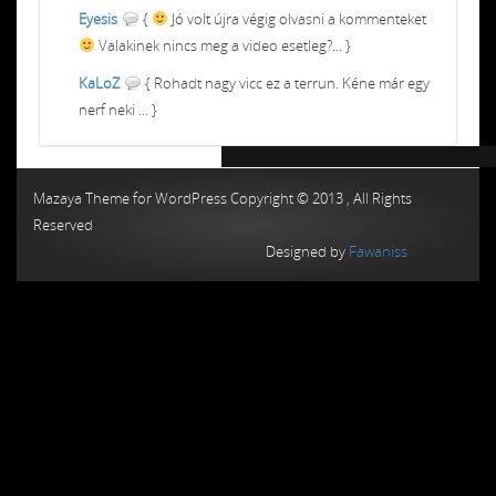
Eyesis
{
Jó volt újra végig olvasni a kommenteket
Valakinek nincs meg a video esetleg?... }
KaLoZ
{ Rohadt nagy vicc ez a terrun. Kéne már egy
nerf neki ... }
Chiptuning MMC Autochip
Chiptunin
Mazaya Theme for WordPress Copyright © 2013 , All Rights
Reserved
Designed by
Fawaniss