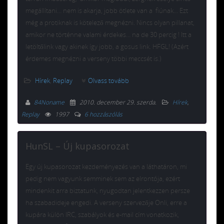
megállítani… nem is akarja, jobb ötlete van a fiúnak… Ezt
még a protiknak is kötelező megnézni. Nincs olyan pillanat,
amikor ne történne valami érdekes… na de 30 percig ! Itt a
letöltőlink vagy akinek így jobb, a gosus link. HFGL! (Azért
érdemes megnézni a verseny többi meccsét is.)
Hírek
,
Replay
Olvass tovább
84Noname
2010. december 29. szerda
.
Hírek
,
Replay
1997
6 hozzászólás
HunSL – Új kupasorozat
Egy új kupasorozat kezdeményezés van a láthatáron, mi
pedig nem vagyunk semminek sem az elrontója, ezért
mindenkit arra biztatunk, nyugodtan jelentkezzen persze
ha szabadideje engedi. A verseny szervezője Onli, erre a
kupára külön IRC, szabályok és e-mail cím vonatkozik,