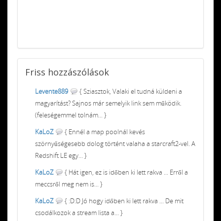
Friss
hozzászólások
Levente889
{ Sziasztok, Valaki el tudná küldeni a
magyarítást? Sajnos már semelyik link sem működik.
(feleségemmel tolnám... }
KaLoZ
{ Ennél a map poolnál kevés
szörnyűségesebb dolog történt valaha a starcraft2-vel. A
Redshift LE egy... }
KaLoZ
{ Hát igen, ez is időben ki lett rakva ... Erről a
meccsről meg nem is... }
KaLoZ
{ :D:D Jó hogy időben ki lett rakva ... De mit
csodálkozok a stream lista a... }