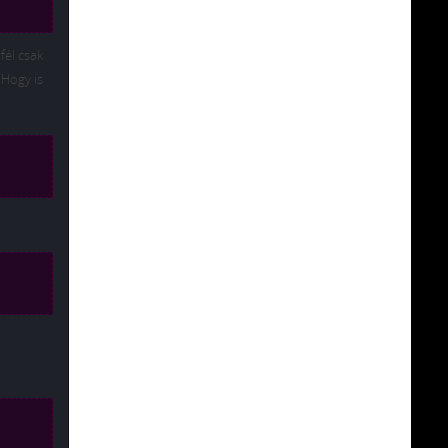
fél csak
 Hogy is