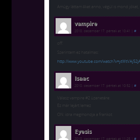
Amúgy láttam őket anno, végül is mond jókat,
vampire
2010. december 17. péntek at 10:41
|
#
off:
Szerintem ez hatalmas:
http://www.youtube.com/watch?v=ytWtVAj52j
Isaac
2010. december 17. péntek at 10:52
|
#
Válasz vampire #2 üzenetére:
Ez már lejárt lemez
ON: idra megmondja a frankot
Eyesis
2010. december 17. péntek at 11:25
|
#