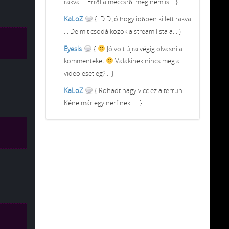
rakva ... Erről a meccsről meg nem is... }
KaLoZ
{ :D:D Jó hogy időben ki lett rakva
... De mit csodálkozok a stream lista a... }
Eyesis
{
Jó volt újra végig olvasni a
kommenteket
Valakinek nincs meg a
video esetleg?... }
KaLoZ
{ Rohadt nagy vicc ez a terrun.
Kéne már egy nerf neki ... }