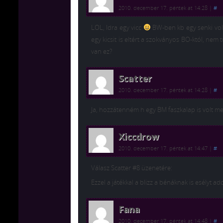
2010. december 17. péntek at 14:28
|
#
LOL, Idra egy vicc
BW-ben kb egy senki volt,
egy kicsit is eltért a szokványos BO-któl, nem
van ez?
Scatter
2010. december 17. péntek at 14:28
|
#
Ja, hozzátenném h egy BM faszkalap is volt me
Xiccdrow
2010. december 17. péntek at 14:47
|
#
Válasz Scatter #8 üzenetére:
Ezzel a játékkal a blizz a bénáknak is esélyt ad
Fana
2010. december 17. péntek at 14:48
|
#