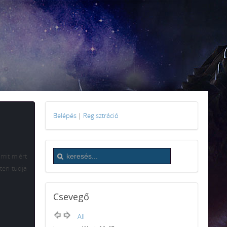
Belépés
|
Regisztráció
mit miért
nten tudja
Csevegő
All