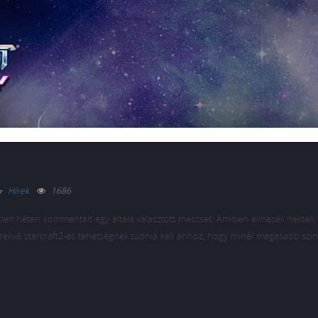
Hírek
1686
en héten kommentált egy általa választott meccset. Amiben elmeséli nektek, 
törekvő starcraft2-es tehetségnek tudnia kell ahhoz, hogy minél magasabb szi