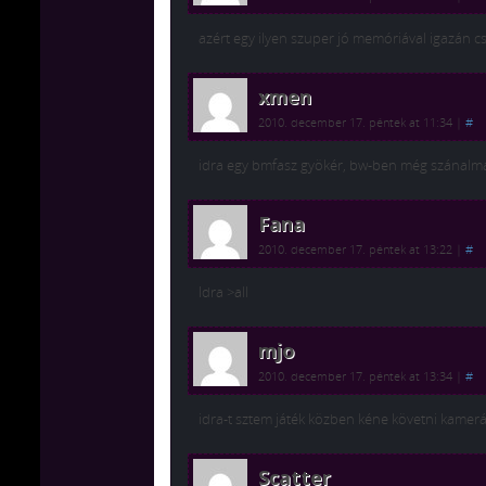
azért egy ilyen szuper jó memóriával igazán c
xmen
2010. december 17. péntek at 11:34
|
#
idra egy bmfasz gyökér, bw-ben még szánalm
Fana
2010. december 17. péntek at 13:22
|
#
Idra >all
mjo
2010. december 17. péntek at 13:34
|
#
idra-t sztem játék közben kéne követni kamer
Scatter