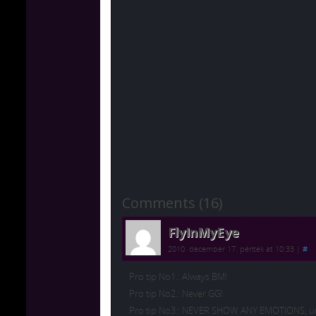
Comments (16)
FlyInMyEye
2010. december 17. péntek at 10:33
|
#
Pro tip No1.: Always BM!
Pro tip No2.: Never GG!
Pro tip No3:: NEVER SHOW ANY EMOTIONS, un