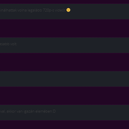
sinálhattak volna legalább 720p-s videót
asabb volt
ával, akkor van igazán elemében:D