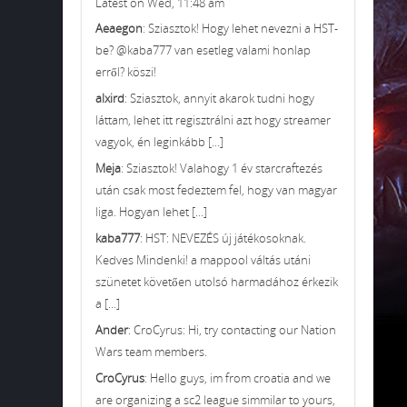
Latest on Wed, 11:48 am
Aeaegon
: Sziasztok! Hogy lehet nevezni a HST-
be? @kaba777 van esetleg valami honlap
erről? köszi!
alxird
: Sziasztok, annyit akarok tudni hogy
láttam, lehet itt regisztrálni azt hogy streamer
vagyok, én leginkább [...]
Meja
: Sziasztok! Valahogy 1 év starcraftezés
után csak most fedeztem fel, hogy van magyar
liga. Hogyan lehet [...]
kaba777
: HST: NEVEZÉS új játékosoknak.
Kedves Mindenki! a mappool váltás utáni
szünetet követően utolsó harmadához érkezik
a [...]
Ander
: CroCyrus: Hi, try contacting our Nation
Wars team members.
CroCyrus
: Hello guys, im from croatia and we
are organizing a sc2 league simmilar to yours,