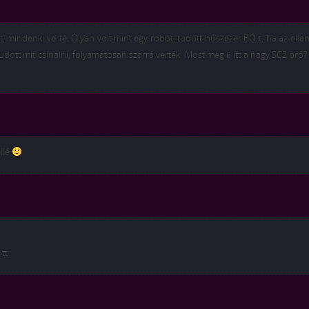
 mindenki verte. Olyan volt mint egy robot, tudott húszezer BO-t, ha az ellen
 tudott mit csinálni, folyamatosan szarrá verték. Most meg ő itt a nagy SC2 pró?
llé
ott