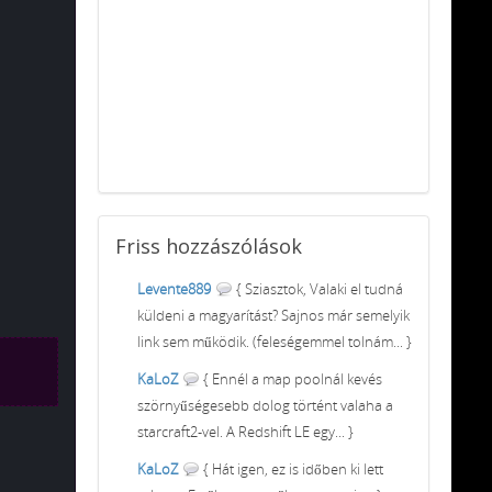
Friss
hozzászólások
Levente889
{ Sziasztok, Valaki el tudná
küldeni a magyarítást? Sajnos már semelyik
link sem működik. (feleségemmel tolnám... }
KaLoZ
{ Ennél a map poolnál kevés
szörnyűségesebb dolog történt valaha a
starcraft2-vel. A Redshift LE egy... }
KaLoZ
{ Hát igen, ez is időben ki lett