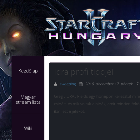
Idra profi tippjei
Kezdőlap
sweeping
2010. december 17. péntek
.
Greg
„
IDRA
„
Fields egy hónapon keresztül mind
Magyar
stream lista
csinált, és mik voltak a hibák, amit minden fel
űzni ezt a játékot.
Wiki