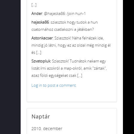
[...]
Ander
: @hajaska86: /join hun-1
hajaska86
: sziasztok hogy tudok a hun
csatornához csatlakozni a játékban?
Astonkacser
: Sziasztok! Néha felnézek ide,
mindig jó látni, hogy ez az oldal még mindig él
és [...]
Szvatopluk
: Sziasztok! Tudnátok nekem egy
listát írni azokról a map-okról, amik "zártak",
azaz földi egységeket csak [...]
Log in to post a comment.
Naptár
2010. december