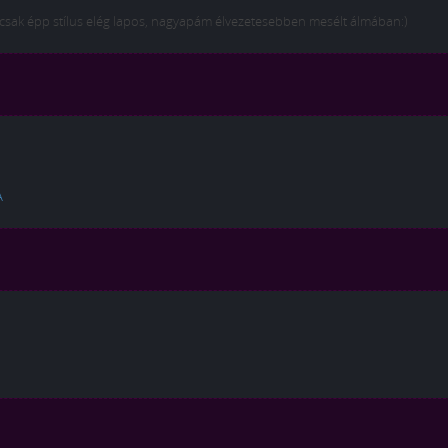
 csak épp stílus elég lapos, nagyapám élvezetesebben mesélt álmában:)
A