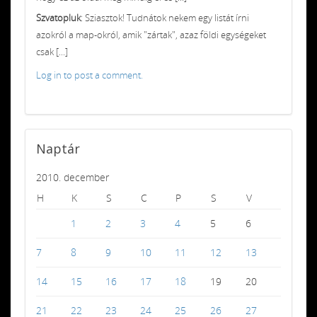
Szvatopluk
: Sziasztok! Tudnátok nekem egy listát írni
azokról a map-okról, amik "zártak", azaz földi egységeket
csak [...]
Log in to post a comment.
Naptár
2010. december
H
K
S
C
P
S
V
1
2
3
4
5
6
7
8
9
10
11
12
13
14
15
16
17
18
19
20
21
22
23
24
25
26
27