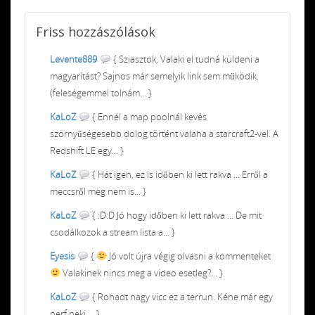
Friss
hozzászólások
Levente889
{ Sziasztok, Valaki el tudná küldeni a
magyarítást? Sajnos már semelyik link sem működik.
(feleségemmel tolnám... }
KaLoZ
{ Ennél a map poolnál kevés
szörnyűségesebb dolog történt valaha a starcraft2-vel. A
Redshift LE egy... }
KaLoZ
{ Hát igen, ez is időben ki lett rakva ... Erről a
meccsről meg nem is... }
KaLoZ
{ :D:D Jó hogy időben ki lett rakva ... De mit
csodálkozok a stream lista a... }
Eyesis
{
Jó volt újra végig olvasni a kommenteket
Valakinek nincs meg a video esetleg?... }
KaLoZ
{ Rohadt nagy vicc ez a terrun. Kéne már egy
nerf neki ... }