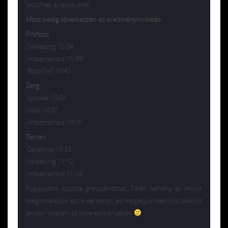
letöltheti a replayeket
Most pedig következzen az eredményhirdetés:
Protoss
Sweeping 10:04
imbamamba 10:39
BoshTeT 10:43
Zerg
kjolbee 10:04
csko 10:07
imbamamba 10:16
Terran
Delebriel 10:55
Sweeping 11:12
imbamamba 11:14
Fogadjátok őszinte gratulációmat. Talán néhány év múlva
megismételjük ezt a versenyt, és meglátjuk mennyit sikerült
javítani ezeken az időeredményeken