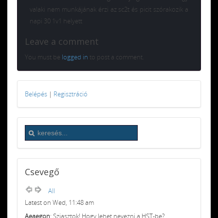
valaki nem munkájának érzi az sc2t és picit szórakozik a
napi 30 1v1 helyett
Leave a comment
You must be
logged in
to post a comment.
Belépés
|
Regisztráció
Csevegő
All
Latest on Wed, 11:48 am
Aeaegon
: Sziasztok! Hogy lehet nevezni a HST-be?