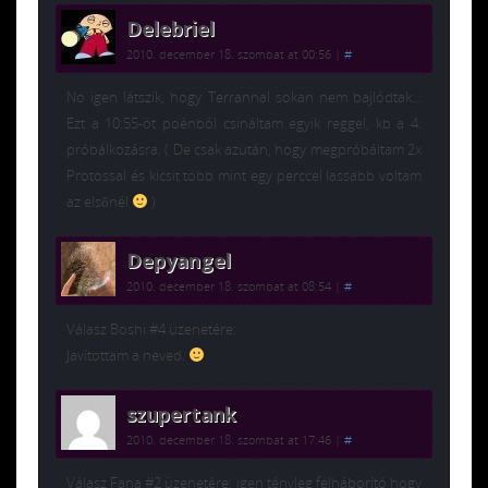
Delebriel
2010. december 18. szombat at 00:56
|
#
No igen látszik, hogy Terrannal sokan nem bajlódtak…
Ezt a 10:55-öt poénból csináltam egyik reggel, kb a 4.
próbálkozásra. ( De csak azután, hogy megpróbáltam 2x
Protossal és kicsit több mint egy perccel lassabb voltam
az elsőnél
)
Depyangel
2010. december 18. szombat at 08:54
|
#
Válasz Boshi #4 üzenetére:
Javítottam a neved.
szupertank
2010. december 18. szombat at 17:46
|
#
Válasz Fana #2 üzenetére: igen tényleg felháborító hogy