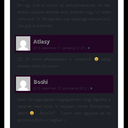
Am egy Grat ot küldök az aranyérmeseknek, ha már
értékes idejüket áldozták erre (ahelyett hogy 1v1 eztek
volna akár :D). De legalább a az idejük egy aranyat szült.
Szal grat az elsőknek!
Atlasy
2010. december 17. péntek at 21:47
|
#
GZ! Én tökre elfeledkeztem a versenyről
pedig
akartam ezzel szórakozni.
Boshi
2010. december 18. szombat at 00:12
|
#
Azért ha megengeded megjegyezném, hogy legalább a
nevemet írtad volna le helyesen, hamár Bronzérmes
lettem
. „BoshTeT” . Tudom nem egyszerű de ha
gondolod Boshi is megfelel :).