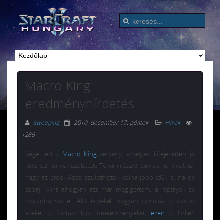
Macro King
eredményhírdetés
sweeping
2010. december 17. péntek
.
Hírek
1286
Véget ért a
Macro King
verseny, amelyen kifejezetten jó
időeredmények születtek. Terrán részről sajnos nem volt túl
nagy az érdeklődés, születhettek volna jobb idők is, na de
sebaj. Mint ahogyan azt már megígértem, a replayek se
maradhatnak el. Akit érdekel, hogyan csinálták a srácok
ezeket a fantasztikus időeredményeket,
ezen
a linken