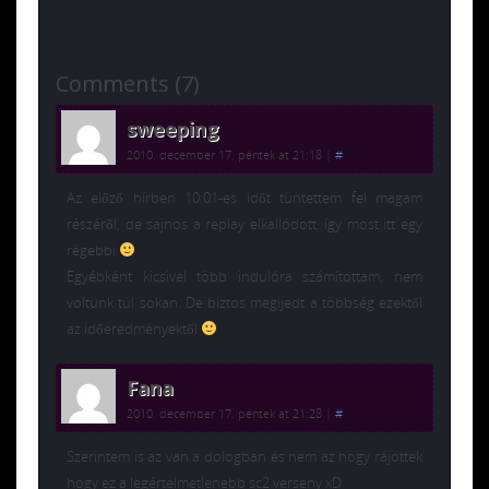
Comments (7)
sweeping
2010. december 17. péntek at 21:18
|
#
Az előző hírben 10:01-es időt tüntettem fel magam
részéről, de sajnos a replay elkallódott, így most itt egy
régebbi
Egyébként kicsivel több indulóra számítottam, nem
voltunk túl sokan. De biztos megijedt a többség ezektől
az időeredményektől
Fana
2010. december 17. péntek at 21:28
|
#
Szerintem is az van a dologban és nem az hogy rájöttek
hogy ez a legértelmetlenebb sc2 verseny xD