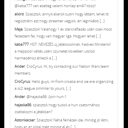
@kaba777 van esetleg valami honlap erről? köszi!
alxird
: Sziasztok, annyit akarok tudni hogy láttam, lehet itt
regisztrálni azt hogy streamer vagyok, én leginkább [...]
Meja
: Sziasztok! Valahogy 1 év starcraftezés után csak most
fedeztem fel, hogy van magyar liga. Hogyan lehet [...]
kaba777
: HST: NEVEZÉS új játékosoknak. Kedves Mindenki!
a mappool váltás utáni szünetet követően utolsó
harmadához érkezik a [...]
Ander
: CroCyrus: Hi, try contacting our Nation Wars team
members.
CroCyrus
: Hello guys, im from croatia and we are organizing
a sc2 league simmilar to yours, [...]
Ander
: @hajaska86: /join hun-1
hajaska86
: sziasztok hogy tudok a hun csatornához
csatlakozni a játékban?
Astonkacser
: Sziasztok! Néha felnézek ide, mindig jó látni,
hogy ez az oldal még mindig él és [...]