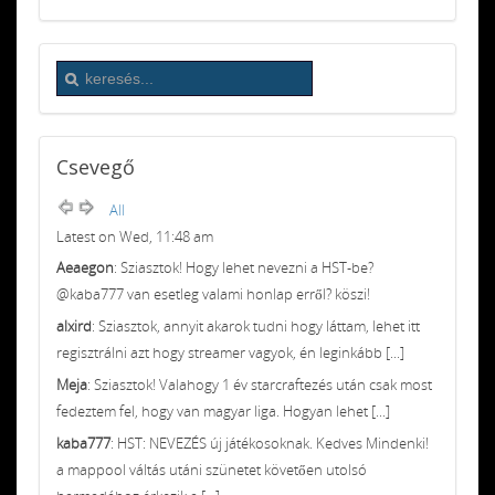
Csevegő
All
Latest on Wed, 11:48 am
Aeaegon
: Sziasztok! Hogy lehet nevezni a HST-be?
@kaba777 van esetleg valami honlap erről? köszi!
alxird
: Sziasztok, annyit akarok tudni hogy láttam, lehet itt
regisztrálni azt hogy streamer vagyok, én leginkább [...]
Meja
: Sziasztok! Valahogy 1 év starcraftezés után csak most
fedeztem fel, hogy van magyar liga. Hogyan lehet [...]
kaba777
: HST: NEVEZÉS új játékosoknak. Kedves Mindenki!
a mappool váltás utáni szünetet követően utolsó