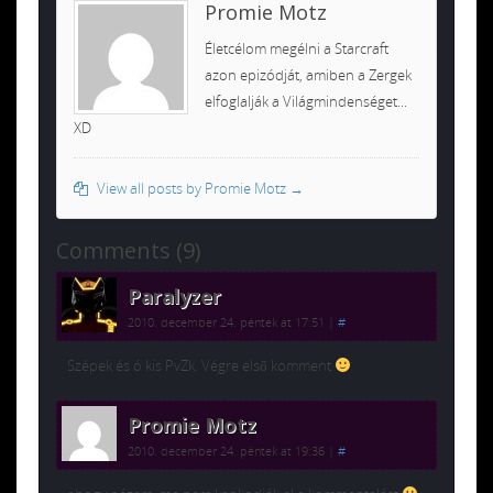
Promie Motz
Életcélom megélni a Starcraft
azon epizódját, amiben a Zergek
elfoglalják a Világmindenséget...
XD
View all posts by Promie Motz
→
Comments (9)
Paralyzer
2010. december 24. péntek at 17:51
|
#
Szépek és ó kis PvZk. Végre első komment
Promie Motz
2010. december 24. péntek at 19:36
|
#