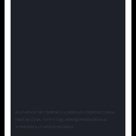
A következő nem feltétlenül a játékosok hatalmas tudása
maitt került be, hanem hogy esetleg emlékeztesse az
embereket a következő taktikákra.