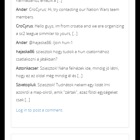
harmadához érkezik a [...]
Ander
: CroCyrus: Hi, try contacting our Nation Wars team
members.
CroCyrus
: Hello guys, im from croatia and we are organizing
a sc2 league simmilar to yours, [...]
Ander
: @hajaska86: /join hun-1
hajaska86
: sziasztok hogy tudok a hun csatornához
csatlakozni a játékban?
Astonkacser
: Sziasztok! Néha felnézek ide, mindig jó látni,
hogy ez az oldal még mindig él és [...]
Szvatopluk
: Sziasztok! Tudnátok nekem egy listát írni
azokról a map-okról, amik "zártak", azaz földi egységeket
csak [...]
Log in to post a comment.