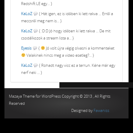
Redshift LE egy... }
KaLoZ
{ Hát igen, ez is időben ki lett rakva ... Erről a
meccsről meg nem is... }
KaLoZ
{ :D:D Jó hogy időben ki lett rakva ... De mit
csodálkozok a stream lista a... }
Eyesis
{
Jó volt újra végig olvasni a kommenteket
Valakinek nincs meg a video esetleg?... }
KaLoZ
{ Rohadt nagy vicc ez a terrun. Kéne már egy
nerf neki ... }
Chiptuning MMC Autochip
Chiptunin
Mazaya Theme for WordPress Copyright © 2013 , All Rights
Reserved
Designed by
Fawaniss