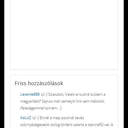
Friss
hozzászólások
Levente889
{ Sziasztok, Valaki el tudná küldeni a
magyarítást? Sajnos már semelyik link sem működik.
(feleségemmel tolnám... }
KaLoZ
{ Ennél a map poolnál kevés
szörnyűségesebb dolog történt valaha a starcraft2-vel. A