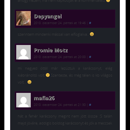
ahogy nézem, ma nem kapkodják el a kommentelést
Depyangel
2010. december 24. péntek at 19:46
|
#
szerintem mindenki mással van elfoglalva..
Promie Motz
2010. december 24. péntek at 20:00
|
#
mi negyed öttől már lezúztuk a karácsonyt, elég
kiábrándító volt
Szenteste, és még télen is kb világos
volt…
mafia26
2010. december 24. péntek at 21:30
|
#
hát a fehér karácsony megint nem jött össze :S talán
majd jövőre, addigis boldog karácsonyt és jók a meccsek