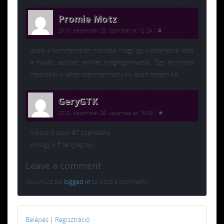
Promie Motz
2010. december 25. szombat at 12:24
|
#
azért a kommentben mondta, hogy így visszanézve látta
a hibáit, azokat, amiket megfogalmaztál. Egy elrontott
meccsből is lehet szerintem tanulni, azért tettem be
GeryGTK
2010. december 26. vasárnap at 15:08
|
#
Válasz Elrood #7 üzenetére:
Amúgy a ff tényleg op
Leave a comment
You must be
logged in
to post a comment.
Belépés
|
Regisztráció