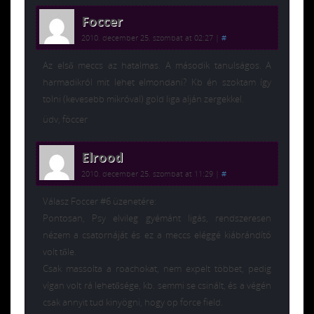
Foccer
2010. december 25. szombat at 02:27
|
#
Az első meccs az hatalmas. A második tanulságos. A
harmadikról mit lehet elmondani? Kb én szoktam így
tolni (kevesebb mikróval) gold liga alján zergekkel.
üdv, föccer
Elrood
2010. december 25. szombat at 11:29
|
#
Válasz Foccer #6 üzenetére:
Pontosan, Psy elvileg gyémánt ligás, rendszeresen
nézem a csatornáját és ez a meccs eléggé kiábrándító
volt tőle.
Csak massolta a roachokat, nem expelt többet, pedig
vígan volt rá lehetősége, kb. semmi se csinált, és a végén
csak annyit tud kinyögni, hogy op force field.