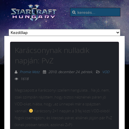
Karácsonynak nulladik
napján: PvZ
Promie Motz
2010. december 24. péntek
.
VOD
1618
Megcsapott a Karácsonyi szellem hangulata… Na jó, nem,
csak szimplán rájöttem ,hogy biztos néznének páran jó
VOD-okat, hiába, hogy „az ünnepek már a spájzban
vannak”
Karácsony 2+1 napján a 3 faj közti VOD-okból
fogok csemegézni, és kiteszek párat. elsőnek jöjjön pár PvZ
(kinek jobban tetszik, azoknak ZvP)