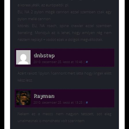
a koreai játék, az európaitól. pl.
EU, NA 2 pylon mögé cannon ezzel szemben csak egy
pylon mellé cannon
kitörés: EU, NA roach, spine crawler ezzel szemben
baneling. Mondjuk az is lehet, hogy amilyen rég nem
néztem replayt + vodot ezek a dolgok megváltoztak.
dnbstep
2010. december 28. kedd at 10:46
|
#
Azért rakott 1pylon 1cannont mert látta hogy lingek előtt
kész lesz.
Rayman
2010. december 28. kedd at 13:28
|
#
Nekem ez a meccs nem nagyon tetszett, sot eleg
unalmasnak is mondhato volt szerintem.