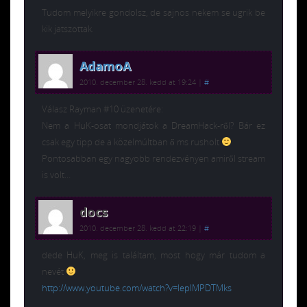
Tudom melyikre gondolsz, de sajnos nekem se ugrik be
kik jatszottak.
AdamoA
2010. december 28. kedd at 19:24
|
#
Válasz Rayman #10 üzenetére:
Nem a HuK-osat mondjátok a DreamHack-ről? Bár ez
csak egy tipp de a közelmúltban ő ms rusholt
Pontosabban egy nagyobb rendezvényen amiről stream
is volt…
docs
2010. december 28. kedd at 22:19
|
#
dede HuK, meg is találtam, most hogy már tudom a
nevét
http://www.youtube.com/watch?v=lepIMPDTMks