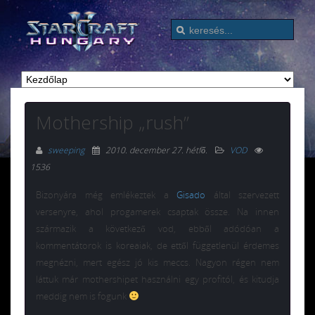
Mothership „rush”
sweeping
2010. december 27. hétfő
.
VOD
1536
Bizonyára még emlékeztek a
Gisado
által szervezett
versenyre, ahol progamerek csaptak össze. Na innen
származik a következő vod, ebből adódóan a
kommentátorok is koreaiak, de ettől függetlenül érdemes
megnézni, mert egész jó kis meccs. Nagyon régen nem
láttuk már mothershipet használni egy profitól, és kitudja
meddig nem is fogunk