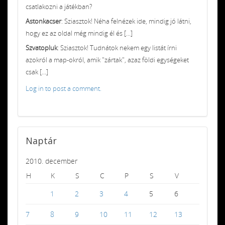
csatlakozni a játékban?
Astonkacser
: Sziasztok! Néha felnézek ide, mindig jó látni,
hogy ez az oldal még mindig él és [...]
Szvatopluk
: Sziasztok! Tudnátok nekem egy listát írni
azokról a map-okról, amik "zártak", azaz földi egységeket
csak [...]
Log in to post a comment.
Naptár
2010. december
H
K
S
C
P
S
V
1
2
3
4
5
6
7
8
9
10
11
12
13