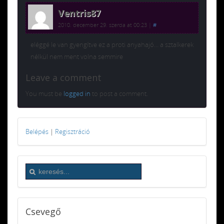
Ventris87
2010. december 29. szerda at 00:23
|
#
eléggé le van gyengítve ez a proti anyahajó… a sztalkerek
nélkül nem ment volna semmire
Leave a comment
You must be
logged in
to post a comment.
Belépés
|
Regisztráció
Csevegő