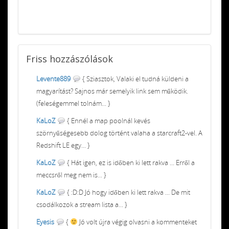
Friss
hozzászólások
Levente889
{ Sziasztok, Valaki el tudná küldeni a
magyarítást? Sajnos már semelyik link sem működik.
(feleségemmel tolnám... }
KaLoZ
{ Ennél a map poolnál kevés
szörnyűségesebb dolog történt valaha a starcraft2-vel. A
Redshift LE egy... }
KaLoZ
{ Hát igen, ez is időben ki lett rakva ... Erről a
meccsről meg nem is... }
KaLoZ
{ :D:D Jó hogy időben ki lett rakva ... De mit
csodálkozok a stream lista a... }
Eyesis
{
Jó volt újra végig olvasni a kommenteket