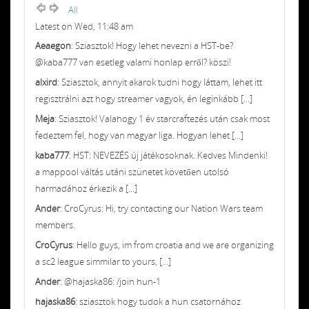
All
Latest on Wed, 11:48 am
Aeaegon
: Sziasztok! Hogy lehet nevezni a HST-be?
@kaba777 van esetleg valami honlap erről? köszi!
alxird
: Sziasztok, annyit akarok tudni hogy láttam, lehet itt
regisztrálni azt hogy streamer vagyok, én leginkább [...]
Meja
: Sziasztok! Valahogy 1 év starcraftezés után csak most
fedeztem fel, hogy van magyar liga. Hogyan lehet [...]
kaba777
: HST: NEVEZÉS új játékosoknak. Kedves Mindenki!
a mappool váltás utáni szünetet követően utolsó
harmadához érkezik a [...]
Ander
: CroCyrus: Hi, try contacting our Nation Wars team
members.
CroCyrus
: Hello guys, im from croatia and we are organizing
a sc2 league simmilar to yours, [...]
Ander
: @hajaska86: /join hun-1
hajaska86
: sziasztok hogy tudok a hun csatornához