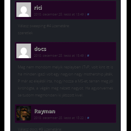
rici
2010. december 28. kedd at 13:49
|
#
Válasz sweeping #4 üzenetére:
szeretlek
docs
2010. december 28. kedd at 15:49
|
#
Meg nem mondom melyik replayben (TvP, volt kint itt is
ha minden igaz) volt egy nagyon nagy mothership játék,
P már az elejétől írta, hogy hozza a MS-et, terran meg jól
kiröhögte, a végén meg nézett nagyot. Ha agyonvernek
se tudom megmondani ki játszott kivel.
Rayman
2010. december 28. kedd at 18:22
|
#
Válasz docs #9 üzenetére: