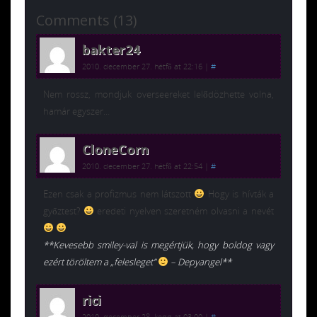
Comments (13)
bakter24
2010. december 27. hétfő at 22:16
|
#
Nem rossz, mondjuk overseereket lelődözhette volna,
hamár egyszer…
CloneCorn
2010. december 27. hétfő at 22:54
|
#
Ezen csak a profizmus nem látszott
Hogy is hívták a
győztest?
eredeti nyelven szeretném olvasni a nevét
**Kevesebb smiley-val is megértjük, hogy boldog vagy
ezért töröltem a „felesleget”
– Depyangel**
rici
2010. december 28. kedd at 03:00
|
#