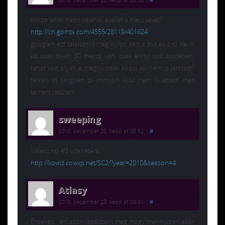
vissza lehet netni valahol ezeket a meccseket?
http://ch.gomtv.com/4555/28119/401824
googlen ezt talaltam ( meg kulon van a pvz es zvt) de itt
kb csak olyan 30 meccs van, csak ennyi volt osszesen,
tehat volt olyan a meghivottak kozul aki nem is jatszott?
terran vs zergben pl immvpn kivul nem is lattam mas
terrant jatszani
sweeping
2010. december 28. kedd at 08:52
|
#
Válasz rici #3 üzenetére:
http://kowiz.cowxp.net/SC2/?year=2010&season=4
Atlasy
2010. december 28. kedd at 09:01
|
#
Érdekes… én azon lepődtem meg, hogy mennyiben eltér