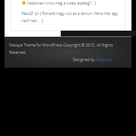
Valakinek nincs meg a video esetleg?... }
KaLoZ
{ Rohadt nagy vicc ez a terrun. Kéne már egy
nerf neki ... }
Chiptuning MMC Autochip
Chiptunin
Mazaya Theme for WordPress Copyright © 2013 , All Rights
Reserved
Designed by
Fawaniss