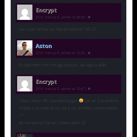
Encrypt
2010. március 5. péntek at 09:59
|
#
Van olyan ember aki Mac-et használ? oO xD
Aston
2010. március 5. péntek at 10:33
|
#
Ez szerintem már volt egy párszor, de végülis elfér.
Encrypt
2010. március 5. péntek at 10:47
|
#
Válasz Aston #2 üzenetére:jogos
bár ez a probléma
inkább a jenkiket érinti, ott a sok almafan szerencsétlen
^^”
de nemakarok flamet indítani áááh xD