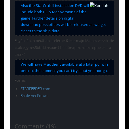
Also the StarCraft II installation DVD will
include both PC & Mac versions of the
game. Further details on digital
download possibilities will be released as we get
closer to the ship date.
Egyébként a bétában is elérhető lesz majd Mac-es verzió, de
csak egy későbbi fázisban (1-2 hónap közöttre tippelek – a
szerk.)
We will have Mac client available at a later point in
beta, at the moment you can’t try it out yet though.
Forrás:
STARFEEDER.com
Battle.net Forum
Comments (19)