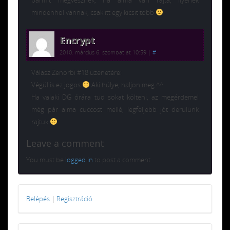
mindenhol vannak, csak itt egy kicsit több
Encrypt
2010. március 6. szombat at 10:59
|
#
Válasz Zenorbi #18 üzenetére:
Végül is ez jogos
Aki hülye, haljon meg ^^
Ha valaki DG órára tud sokat költeni, az megérdemel
még pár alma cuccost mellé, legfeljebb jót derülünk
rajtuk
Leave a comment
You must be
logged in
to post a comment.
Belépés
|
Regisztráció