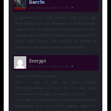
Darc1n
2010. március 5. péntek at 11:55
|
#
Jó egyébként az az alma, elárulom, hogy suliban egy
haver Macbook pro-jára feltelepített win7-ről játszottam
nagyon sokat sc2 bétával és semmi gond nem volt vele.
Továbbá ugyanő (Zenorbi) vette fel az összes eddigi SC2
Gorky videót otthoni Mac Pro-jával és töltötte fel
youtube-ra, szal respect neki és a Mac-nek azért :).
Encrypt
2010. március 5. péntek at 11:59
|
#
Válasz Darc1n #4 üzenetére:
Amm, a mac az csak egy előre configolt
PC/laptop/handheld ami nem más mint egy darab
hardware amire közvetlen optimalizált os-t raktak…
A win7 egy olyan op rendszer ami széles skálán támogat
hardwareket, tehát nincs semmi meglepő, hogy win7