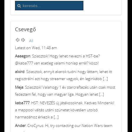
Csevegő
All
Latest on Wed, 11:48 am
Aeaegon
: Sziasztok! Hogy lehet nevezni a HST-be?
@kaba777 van esetleg valami honlap erről? köszi!
alxird
: Sziasztok, annyit akarok tudni hogy láttam, lehet itt
regisztrálni azt hogy streamer vagyok, én leginkább [...]
Meja
: Sziasztok! Valahogy 1 év starcraftezés után csak most
fedeztem fel, hogy van magyar liga. Hogyan lehet [...]
kaba777
: HST: NEVEZÉS új játékosoknak. Kedves Mindenki!
a mappool váltás utáni szünetet követően utolsó
harmadához érkezik a [...]
Ander
: CroCyrus: Hi, try contacting our Nation Wars team