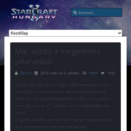
Mac verzió a megjelenés
pillanatától
Darc1n
2010. március 5. péntek
.
Hírek
1942
Xoridah elárulta nekünk, hogy a játék kiadásakor a DVD-n
mind a PC, mind a Macintosh verzió megtalálható lesz,
tehát nem kell az almakedvelőknek tovább várni a játékra
(nem úgy, mint az SC1 esetében, ahol 1 évet késett a Mac
verzió).
A digitális letöltés is elérhető lesz majd természetesen, de
erről részletesebben nem tett megjegyzést.