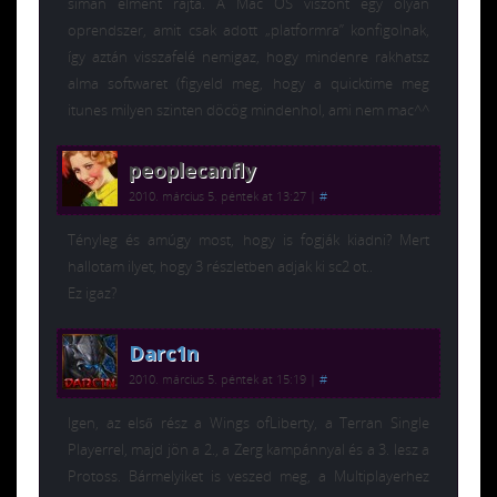
simán elment rajta. A Mac OS viszont egy olyan
oprendszer, amit csak adott „platformra” konfigolnak,
így aztán visszafelé nemigaz, hogy mindenre rakhatsz
alma softwaret (figyeld meg, hogy a quicktime meg
itunes milyen szinten döcög mindenhol, ami nem mac^^
peoplecanfly
2010. március 5. péntek at 13:27
|
#
Tényleg és amúgy most, hogy is fogják kiadni? Mert
hallotam ilyet, hogy 3 részletben adjak ki sc2 ot..
Ez igaz?
Darc1n
2010. március 5. péntek at 15:19
|
#
Igen, az első rész a Wings ofLiberty, a Terran Single
Playerrel, majd jön a 2., a Zerg kampánnyal és a 3. lesz a
Protoss. Bármelyiket is veszed meg, a Multiplayerhez