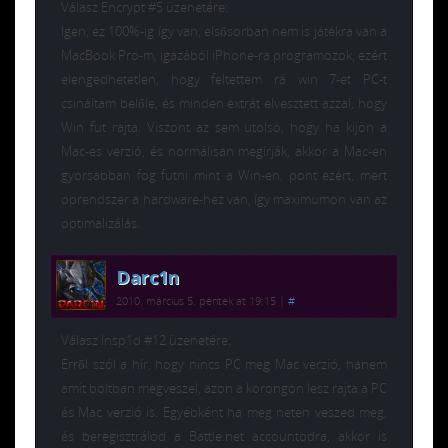
Válasz Encrypt #5 üzenetére:
Igen, ez 100%-ig így van, elsősorban nem is játékra van a
MacBook Pro-m, igazából iPhone-ra programozok, ezért
elengedhetetlen, hogy feltettem rá win 7-et PC-t
csináltam belőle, és minden extrát elvesztett azzal, hogy
Win fut rajta. Viszont az sem utolsó, hogy ha kijön a
Mac-es verzió, és normálisan megírják, akkor a Mac-en
gyorsabban fog futni mint a Win-en, pont ezért, mert
oprendszer a hardware-hez van, így maximumon van az
optimalizálás.
Darc1n
2010. március 5. péntek at 19:15
|
#
Válasz Insp1d #12 üzenetére:
Erről szól a hír, hogy nincs PC meg Mac verzió, hanem
amit boltban megveszel, azon a korongon lesz rajta a PC
és Mac verzió is. Egyébként ha meg neten veszed meg,
és beregisztrálod a Battle.net accountodra, akkor is