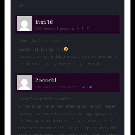
xD
Insp1d
2010. március 5. péntek at 19:45
|
#
Válasz Darc1n #15 üzenetére:
Ááá tényleg, ez öngól volt
Bocsesz csak épp a délutáni szunyóka után olvastam a
hírt, kómás volt az agyam és nem figyeltem oda.
Zenorbi
2010. március 6. szombat at 10:46
|
#
Válasz Encrypt #16 üzenetére:
A marketingükkel én sem értek egyet, ne azzal legyen
valaki jó, mert a másik rossz! Árukkal meg végképp nem,
de muszáj a munkámhoz, és a munkám már rég
visszahozta ennek az árát. Van pár Apple rajongó, akik
bármit megvesznek, ha alma van rajta, ilyenek