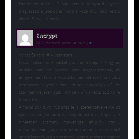
letöltheted mind a 2 fajta verziót. Magyarul egyszer
megveszed a játékot és mind a kettő (PC, Mac) verzió
elérhető lesz számodra.
Encrypt
2010. március 5. péntek at 19:23
|
#
Válasz Zenorbi #14 üzenetére:
Nézd, nekem az almákkal pont az a bajom, hogy az
érukért nem azt kapom, amit megszerezhetek, és
annyira nem félek a vírusoktól (amiből azért van több
windowson ugyebár mert többen használják xD) és
szerintem teljesen stabil minden win amióta sp2 xp re
kilett adva…
Almával sok bőrt húzhatsz le a szerencsétlenekről az
igaz, csak engem pont ez idegesít, mármint, hogy ilyen
hihetetlen ocsmány marketingel eltudják adni….
mindenből van jobb mind az ami alma, és nem is kell
annyit keresni, legyen az mobil, laptop, tablet pc vagy pc