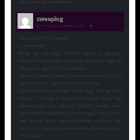
elég csak az egyiket megvenni.
sweeping
2010. március 5. péntek at 15:31
|
#
Válasz Darc1n #7 üzenetére:
Ki mondta ezt?
Eddig úgy volt hogy érkeznek benne új egységek
amelyek multiplayerben csak akkor elérhetőek hogy ha
megveszed. Úgy mint Sc:bw esetében.
Nem volt kötelező megvenni a bw-t se de akkor csak sc-t
tolhattál közben meg mindenki átment bw-re.
Szóval annyiban mondasz igazat hogy elég az elsőt
megvenni, de úgy is mindenki az újabb résszel fog
játszani ahogy kijön. Játékosok 70%-80% legalább, ilyen
volt a váltás bw esetében is. Szóval eléggé kifog örülni az
alap részleg. Idővel meg folyamatosan csökkenni fog.
Azon kívül pedig nem lesznek elérhető számára az újabb
b.net újítások.