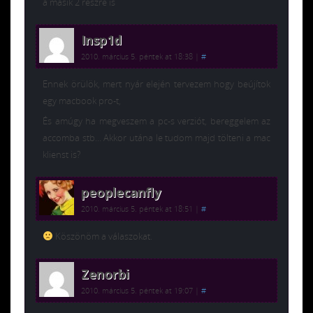
a másik 2 részre is
Insp1d
2010. március 5. péntek at 18:38
|
#
Ennek örülök, mert nyár elején tervezem hogy beújítok
egy macbook pro-t,
És amúgy ha megveszem a pc-s verziót, bereggelem az
accomba stb… Akkor utána le tudom majd tölteni a mac
klienst is?
peoplecanfly
2010. március 5. péntek at 18:51
|
#
Köszönöm a válaszokat.
Zenorbi
2010. március 5. péntek at 19:07
|
#