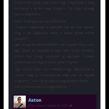
Tudtommal pedig olyan sincs hogy megveszed a zerg
kampányt a terrant meg kihagyod. Tuti hogy szükség
lesz az alapjátékra.
Aston linkje igazolja is az állításomat:
„Hogyha megveszem a Starcraft II-őt de nem veszem
meg a két kiegészítőt, akkor is képes leszek online
játszani?”
Igen, ahogy fentebb említettem csak teljesen kifog ürülni
egy idővel az alapjáték b.netje mert szinte mindenki
váltani fog. Ahogy olvasható új egységek, b.neten
újítások stb tuti nagyon sokan váltani fognak
Úgy viszont biztos nem működik hogy „Bármelyiket is
veszed meg, a Multiplayerhez elég csak az egyiket
megvenni.”. wow-nál se elég ha megveszem a wotlk-t.
Kell a sima wow és a 2. kiegészítője is
Aston
2010. március 5. péntek at 15:35
|
#