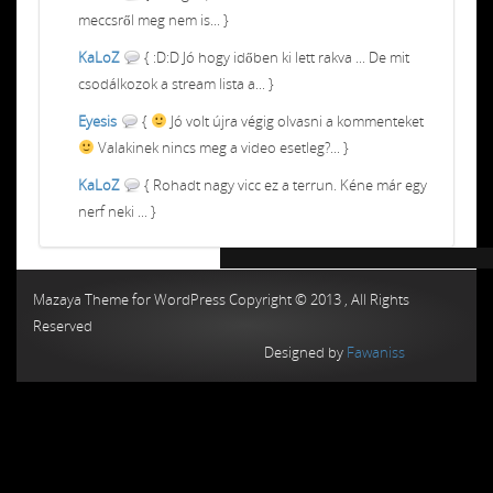
meccsről meg nem is... }
KaLoZ
{ :D:D Jó hogy időben ki lett rakva ... De mit
csodálkozok a stream lista a... }
Eyesis
{
Jó volt újra végig olvasni a kommenteket
Valakinek nincs meg a video esetleg?... }
KaLoZ
{ Rohadt nagy vicc ez a terrun. Kéne már egy
nerf neki ... }
Chiptuning MMC Autochip
Chiptunin
Mazaya Theme for WordPress Copyright © 2013 , All Rights
Reserved
Designed by
Fawaniss