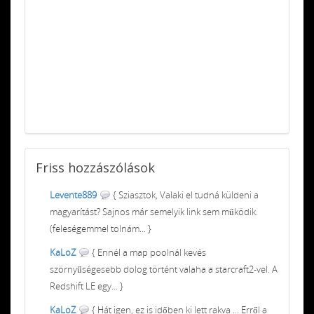
Friss
hozzászólások
Levente889
{ Sziasztok, Valaki el tudná küldeni a
magyarítást? Sajnos már semelyik link sem működik.
(feleségemmel tolnám... }
KaLoZ
{ Ennél a map poolnál kevés
szörnyűségesebb dolog történt valaha a starcraft2-vel. A
Redshift LE egy... }
KaLoZ
{ Hát igen, ez is időben ki lett rakva ... Erről a