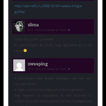
https://starcraft2.hu/2008/10/16/hivatalos-trilogia-
gyikfaq/
slima
2010. március 5. péntek at 15:40
|
#
Válasz Encrypt #1 üzenetére:
Én akarok/fogok…és örülök hogy egyszerre jön a két
verzió
sweeping
2010. március 5. péntek at 15:48
|
#
A kommentem eleje teljesen felesleges csak már nem
volt időm törölni.
A végét viszont tartom elég csak a wow-ra gondolni
Elég megvenni az alapjátékot, és már játszhatsz is.
Viszont ha a wotlk akarsz játszani ahhoz szükséged lesz