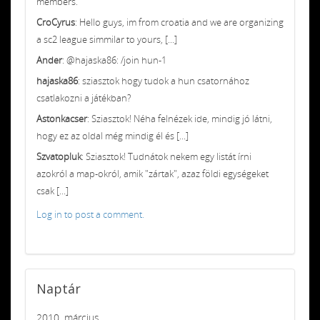
members.
CroCyrus
: Hello guys, im from croatia and we are organizing
a sc2 league simmilar to yours, [...]
Ander
: @hajaska86: /join hun-1
hajaska86
: sziasztok hogy tudok a hun csatornához
csatlakozni a játékban?
Astonkacser
: Sziasztok! Néha felnézek ide, mindig jó látni,
hogy ez az oldal még mindig él és [...]
Szvatopluk
: Sziasztok! Tudnátok nekem egy listát írni
azokról a map-okról, amik "zártak", azaz földi egységeket
csak [...]
Log in to post a comment.
Naptár
2010. március