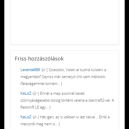
Friss
hozzászólások
Levente889
{ Sziasztok, Valaki el tudná küldeni a
magyarítást? Sajnos már semelyik link sem működik.
(feleségemmel tolnám... }
KaLoZ
{ Ennél a map poolnál kevés
szörnyűségesebb dolog történt valaha a starcraft2-vel. A
Redshift LE egy... }
KaLoZ
{ Hát igen, ez is időben ki lett rakva ... Erről a
meccsről meg nem is... }