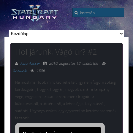
Hol járunk, Vágó úr? #2
Astonkacser
2010. augusztus 12. csütörtök
.
Szavazás
1836
Na most már több mint két hét eltelt, így nem fogom sokáig
kérdezgetni, hogy ki hogy áll, megvolt-e már a kampány
vége, vagy sem. Lassan elkezdenénk írogatni a
küldetésekről, a történetről, a lehetséges folytatásról,
satöbbi. Úgyhogy ezúttal egy egyszerűbb kérdést szeretnék
feltenni: