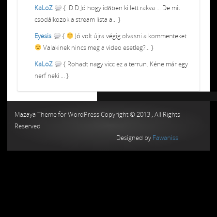
KaLoZ
{ :D:D Jó hogy időben ki lett rakva ... De mit
csodálkozok a stream lista a... }
Eyesis
{
Jó volt újra végig olvasni a kommenteket
Valakinek nincs meg a video esetleg?... }
KaLoZ
{ Rohadt nagy vicc ez a terrun. Kéne már egy
nerf neki ... }
Chiptuning MMC Autochip
Chiptunin
Mazaya Theme for WordPress Copyright © 2013 , All Rights
Reserved
Designed by
Fawaniss