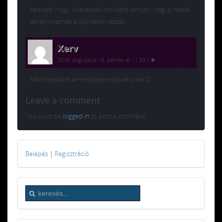
kedvem hogy kikeressek mindent onnan meg a netről,
tehát jöhetnek a Spoileres részek.
Xerv
2010. augusztus 13. péntek at 11:33
|
#
Most kezdtem el masodjara szoval johet:D
Leave a comment
You must be
logged in
to post a comment.
Belépés
|
Regisztráció