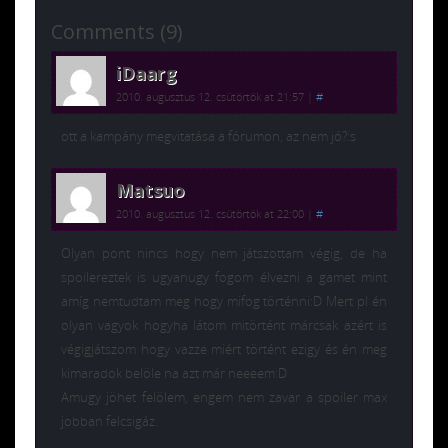
Comments (9)
iDaarg
2010. augusztus 12. csütörtök at 21:57
|
#
ott a kampány megvitatása a fórumon, az nem jó?:s
Matsuo
2010. augusztus 12. csütörtök at 22:00
|
#
Olyan pont nincs hogy nem játszottam végig, de ha
spoilereztek is ugyanugy fogom élvezni a gamet mint
amíg nemtudtam meg hogy mifog történni:D Mert pl én
olyan vagyok hogyha látom mitörtént márcsak azért is
végigjátszom hogy vazze miért történt ezigy és én meg
kimaradok belöle na azt már neeeem:D
Amugy jöhet felölem, engem nem zavar a spoiler max
jobban felcsigáz.