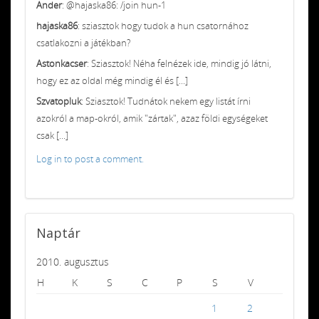
Ander
: @hajaska86: /join hun-1
hajaska86
: sziasztok hogy tudok a hun csatornához
csatlakozni a játékban?
Astonkacser
: Sziasztok! Néha felnézek ide, mindig jó látni,
hogy ez az oldal még mindig él és [...]
Szvatopluk
: Sziasztok! Tudnátok nekem egy listát írni
azokról a map-okról, amik "zártak", azaz földi egységeket
csak [...]
Log in to post a comment.
Naptár
2010. augusztus
H
K
S
C
P
S
V
1
2