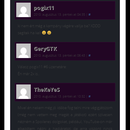
pogix11
2010. augusztus 13. péntek at 04:35
|
#
ki nem ért még a kampány végére vallja be? XDDD
segítek ha kell
GeryGTK
2010. augusztus 13. péntek at 06:43
|
#
Válasz pogix11 #6 üzenetére:
Én már 2x is..
TheKeYeS
2010. augusztus 13. péntek at 10:32
|
#
Mivel én nekem még jó időbe fog telni mire végigjátszom
(még nem vettem meg magát a játékot) ezért szívesen
nézném a Spoileres dolgokat, például, YouTube-on már
elkezdtem nézni a hadjáratot, de arra viszont nincs