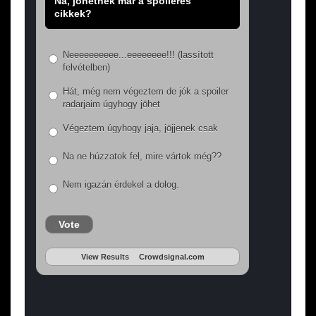
Na, jöhetnek már a spoileres
cikkek?
Neeeeeeeeee...eeeeeeee!!! (lassított
felvételben)
Hát, még nem végeztem de jók a spoiler
radarjaim úgyhogy jöhet
Végeztem úgyhogy jaja, jöjjenek csak
Na ne húzzatok fel, mire vártok még??
Nem igazán érdekel a dolog.
Vote
View Results
Crowdsignal.com