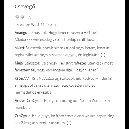
Csevegő
All
Latest on Wed, 11:48 am
Aeaegon
: Sziasztok! Hogy lehet nevezni a HST-be?
@kaba777 van esetleg valami honlap erről? köszi!
alxird
: Sziasztok, annyit akarok tudni hogy láttam, lehet itt
regisztrálni azt hogy streamer vagyok, én leginkább [...]
Meja
: Sziasztok! Valahogy 1 év starcraftezés után csak most
fedeztem fel, hogy van magyar liga. Hogyan lehet [...]
kaba777
: HST: NEVEZÉS új játékosoknak. Kedves Mindenki!
a mappool váltás utáni szünetet követően utolsó
harmadához érkezik a [...]
Ander
: CroCyrus: Hi, try contacting our Nation Wars team
members.
CroCyrus
: Hello guys, im from croatia and we are organizing
a sc2 league simmilar to yours, [...]