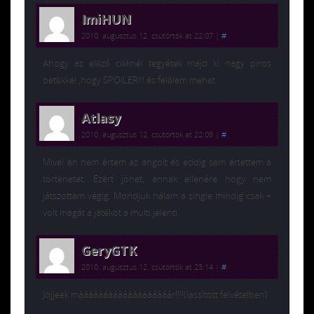
ImiHUN
2010. augusztus 12. csütörtök at 22:07
|
#
Ahogy az előző cikknél tegyétek majd ki nagy piros
betűkkel ,hogy SPOILER!!! és felőlem mehet.
Atlasy
2010. augusztus 12. csütörtök at 22:09
|
#
Mivel én nem értem az angolt és eddig sem értettem a
történetet. Ezért jöhet, annak ellenére hogy nem
játszottam végig. Mondjuk nálam a single mindig csak +
volt magát a játékot a multi jelenti.
GeryGTK
2010. augusztus 12. csütörtök at 23:14
|
#
Jöjjeek mááááááááááááááááááár!!!!(lassított felvételben)