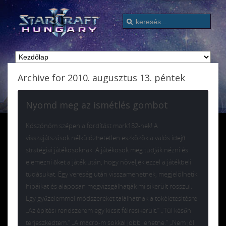
Archive for 2010. augusztus 13. péntek
Nyomd meg az ismétlés gombot
Köszönöm szépen a fordítást mark182-nek! A
visszajátszások nélkülözhetetlen eszközök a valós idejű
stratégiai játékosoknak. A játékosok meg tudják nézni és
elemezni őket a játék után, hogy növeljék ezzel a játékbeli
tudásukat. Egy vereség után visszamehetnek, megjelölhetik
hibáikat és alaposan megvizsgálhatják mi sikerült rosszul.
Egy győzelemmel módszereket találhatnak a tökéletesítésre.
„Az építési rendszerem egy kicsit félresikerült.” „Túl későn
terjeszkedtem.” „A macro-m sokkal jobb lehetne.” „Nem jól