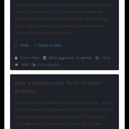
kupák vannak, hatalmas közösség, rendszeres streamek és
kiállítások. Hovatovább, a TV csatornák is elkezdenek
érdeklődni a StarCraft közvetítését illetően. Szóval én egy
nagyon fényes és derűs jövőt várok a játékoknak is és a
StarCraft 2-nek is. Forrás: Battle.net
Hírek
Olvass tovább
Promie Motz
2010. augusztus 13. péntek
.
Hírek
1844
6 hozzászólás
Amit a Battlecruiser Rush-ról tudni
érdemes
Folytatjuk a régi, jól bevált sorozatunkat, az Amit a… néven,
amiben érdekes stratégiákat mutatunk be, és azokról ejtünk
pár szót. A mostani címét jól olvassátok, BC Rushról lesz
szó, méghozzá a TheLittleOne vs MadFrog – Blizzard