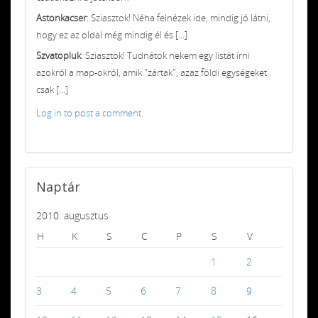
Astonkacser
: Sziasztok! Néha felnézek ide, mindig jó látni,
hogy ez az oldal még mindig él és [...]
Szvatopluk
: Sziasztok! Tudnátok nekem egy listát írni
azokról a map-okról, amik "zártak", azaz földi egységeket
csak [...]
Log in to post a comment.
Naptár
2010. augusztus
H
K
S
C
P
S
V
1
2
3
4
5
6
7
8
9