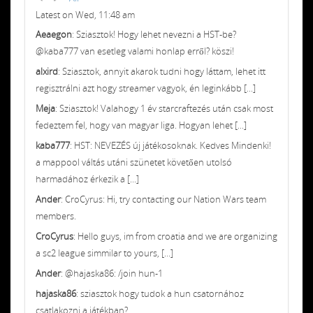
Latest on Wed, 11:48 am
Aeaegon
: Sziasztok! Hogy lehet nevezni a HST-be?
@kaba777 van esetleg valami honlap erről? köszi!
alxird
: Sziasztok, annyit akarok tudni hogy láttam, lehet itt
regisztrálni azt hogy streamer vagyok, én leginkább [...]
Meja
: Sziasztok! Valahogy 1 év starcraftezés után csak most
fedeztem fel, hogy van magyar liga. Hogyan lehet [...]
kaba777
: HST: NEVEZÉS új játékosoknak. Kedves Mindenki!
a mappool váltás utáni szünetet követően utolsó
harmadához érkezik a [...]
Ander
: CroCyrus: Hi, try contacting our Nation Wars team
members.
CroCyrus
: Hello guys, im from croatia and we are organizing
a sc2 league simmilar to yours, [...]
Ander
: @hajaska86: /join hun-1
hajaska86
: sziasztok hogy tudok a hun csatornához
csatlakozni a játékban?