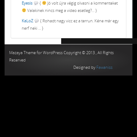
Eyesis
{
Jó volt újra végig olvasni a kommenteket
Valakinek nincs meg a video esetleg?... }
KaLoZ
{ Rohadt nagy vicc ez a terrun. Kéne már egy
nerf neki ... }
Chiptuning MMC Autochip
Chiptunin
Mazaya Theme for WordPress Copyright © 2013 , All Rights
Reserved
Designed by
Fawaniss