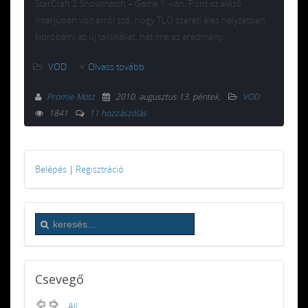
StarCraft 2 Showmatch – Game 1 -van. Pont az előző
interjúban volt arról szó, hogy TLO szereti éles helyzetben
kipróbálni az új taktikákat, hát íme az eredmény.
VOD
Olvass tovább
Promie Motz
2010. augusztus 13. péntek
.
VOD
1841
11 hozzászólás
Belépés
|
Regisztráció
Csevegő
All