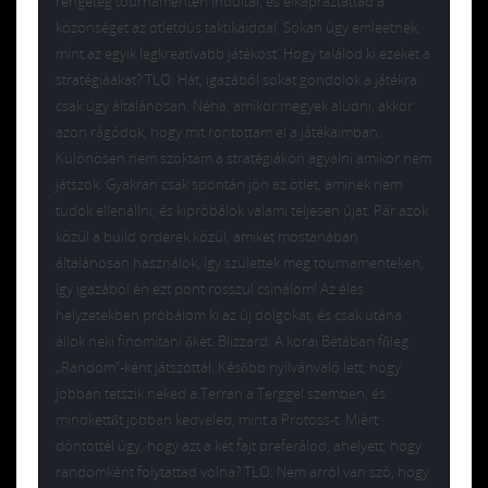
rengeteg tournamenten indultál, és elkápráztattad a
közönséget az ötletdús taktikáiddal. Sokan úgy emleetnek,
mint az egyik legkreatívabb játékost. Hogy találod ki ezeket a
stratégiáákat? TLO: Hát, igazából sokat gondolok a játékra
csak úgy általánosan. Néha, amikor megyek aludni, akkor
azon rágódok, hogy mit rontottam el a játékaimban.
Különösen nem szoktam a stratégiákon agyalni amikor nem
játszok. Gyakran csak spontán jön az ötlet, aminek nem
tudok ellenállni, és kipróbálok valami teljesen újat. Pár azok
közül a build orderek közül, amiket mostanában
általánosan használok, így születtek meg tournamenteken,
így igazából én ezt pont rosszul csinálom! Az éles
helyzetekben próbálom ki az új dolgokat, és csak utána
állok neki finomítani őket. Blizzard: A korai Bétában főleg
„Random”-ként játszottál. Később nyílvánvaló lett, hogy
jobban tetszik neked a Terran a Terggel szemben, és
mindkettőt jobban kedveled, mint a Protoss-t. Miért
döntöttél úgy, hogy azt a két fajt preferálod, ahelyett, hogy
randomként folytattad volna? TLO: Nem arról van szó, hogy