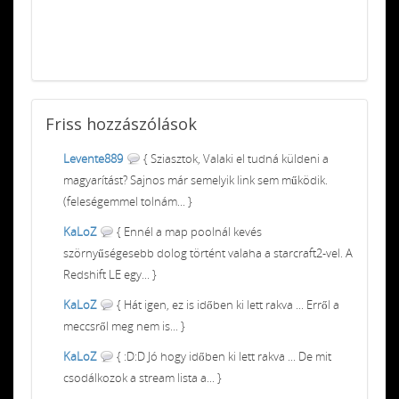
Friss
hozzászólások
Levente889
{ Sziasztok, Valaki el tudná küldeni a
magyarítást? Sajnos már semelyik link sem működik.
(feleségemmel tolnám... }
KaLoZ
{ Ennél a map poolnál kevés
szörnyűségesebb dolog történt valaha a starcraft2-vel. A
Redshift LE egy... }
KaLoZ
{ Hát igen, ez is időben ki lett rakva ... Erről a
meccsről meg nem is... }
KaLoZ
{ :D:D Jó hogy időben ki lett rakva ... De mit
csodálkozok a stream lista a... }