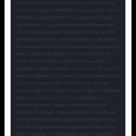
nem szeretek a Protossokkal játszani, csak szembe kellett
vele néznem, hogy szembetűnően ők a legrosszabb fajom.
Borzasztó kupa statisztikáim voltak a protossokkal, ezért
úgy döntöttem, hogy a saját érdekemben felhagyok velük.
A Terran volt a kedvencem már a Brood Warban is. Annyi
lehetőség rejlik bennük, annyi fajta játékstílus. Míg zergként,
csak szeretned kell ezeket a cukorfalat zerglingeket a pályán
keresztül futkározva, egyszerre akár három különböző
helyen. Nem is beszélve az Infestorról, ami a kedenc
egységem a játékban közvetlenül a Ghost után. Blizzard: Mit
szeretsz a legjobban a SC 2-ben, és mit vársz tőle a jövőben?
TLO: Anyi dolog van a Starcraft 2-ben, hogy most nem
tudok csak így kibökni egyet. Annyira jó! Megvan a tökéletes
egyensúlya a makro és a mikro, a multitaskolás és a
döntéshozás között. Nagyon sok féle játékstílus tud
kialakulni. Nincs olyan, hogy a „jó” játékstílus, helyette egy
tonnányi lehetőség vezet el a győzelemig. Remélem, hogy a
Starcraft 2 magát az eSportot fogja megváltoztatni, és ez a
folyamat szerintem már elkezdődött. Nagy rendezvények,