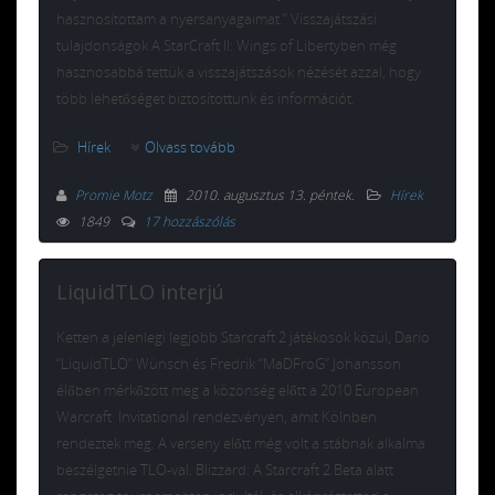
hasznosítottam a nyersanyagaimat.” Visszajátszási
tulajdonságok A StarCraft II: Wings of Libertyben még
hasznosabbá tettük a visszajátszások nézését azzal, hogy
több lehetőséget biztosítottunk és információt.
Hírek
Olvass tovább
Promie Motz
2010. augusztus 13. péntek
.
Hírek
1849
17 hozzászólás
LiquidTLO interjú
Ketten a jelenlegi legjobb Starcraft 2 játékosok közül, Dario
“LiquidTLO” Wünsch és Fredrik “MaDFroG” Johansson
élőben mérkőzött meg a közönség előtt a 2010 European
Warcraft Invitational rendezvényen, amit Kölnben
rendeztek meg. A verseny előtt még volt a stábnak alkalma
beszélgetnie TLO-val. Blizzard: A Starcraft 2 Beta alatt