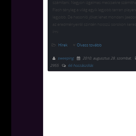
számítani. Nagyon izgalmas meccsekre számítha
Flash tényleg a világ egyik legjobb terran playe
legjobb. De hasonló jókat lehet mondani Jaedon
az eredményeiről szintén hosszú sorokon keres
írni
Hírek
Olvass tovább
sweeping
2010. augusztus 28. szombat
.
2955
66 hozzászólás