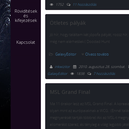
1752
11 hozzászólás
Rövidítések
és
kifejezések
Ötletes pályák
Jó hír, hogy találtam két jópofa pályát, rossz hí
még nem elérhetőek:( Doodad Hunt
Kapcsolat
GalaxyEditor
Olvass tovább
inkwizitor
2010. augusztus 28. szombat
.
GalaxyEditor
1838
7 hozzászólás
MSL Grand Final
Ma 11 órakor lesz az MSL Grand Final. A koreai
olyan mint az európaiaknak a WCG. (Ennél talá
megnyerését tartják többre) Aki az MSL-t megny
elismerést szerez, és tényleg a világ legjobb já