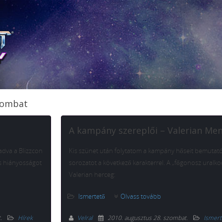
szombat
A kampány szereplői – Valerian Me
radva a Blizzcon
Kis szünet után folytatom a kampány hőseit bemutat
kis hiányosságot
sorozatot a következő karakterrel. A „főgonosz uralkod
Valerian herceg:
Ismertető
Olvass tovább
t
.
Hírek
Velral
2010. augusztus 28. szombat
.
Ismert