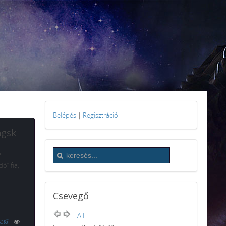
Belépés
|
Regisztráció
ngsk
ó
ó” fia,
Csevegő
All
ető