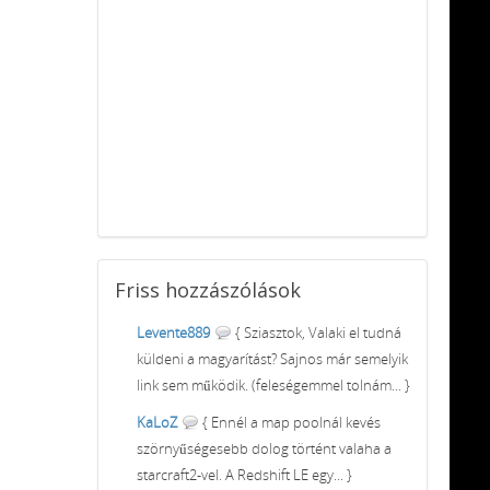
Friss
hozzászólások
Levente889
{ Sziasztok, Valaki el tudná
küldeni a magyarítást? Sajnos már semelyik
link sem működik. (feleségemmel tolnám... }
KaLoZ
{ Ennél a map poolnál kevés
szörnyűségesebb dolog történt valaha a
starcraft2-vel. A Redshift LE egy... }