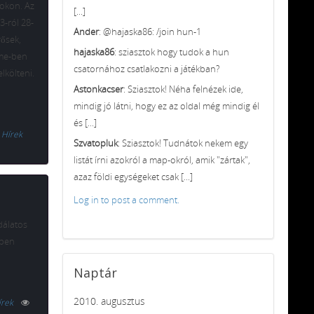
-okon. Az
[...]
3-ról 28-
Ander
: @hajaska86: /join hun-1
rősek,
hajaska86
: sziasztok hogy tudok a hun
ame-ben
csatornához csatlakozni a játékban?
lkölteni.
Astonkacser
: Sziasztok! Néha felnézek ide,
mindig jó látni, hogy ez az oldal még mindig él
és [...]
Hírek
Szvatopluk
: Sziasztok! Tudnátok nekem egy
listát írni azokról a map-okról, amik "zártak",
azaz földi egységeket csak [...]
Log in to post a comment.
odálatos
gben
Naptár
2010. augusztus
írek