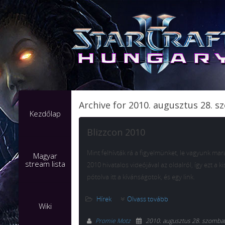
Archive for 2010. augusztus 28. 
Kezdőlap
Blizzcon 2010
Mint felhívták rá a figyelmünket, le vagyunk ma
Magyar
stream lista
2010 hivatalos videójával az oldalról, így ezt a 
pótolva itt a kívánságotok, és egy link.
Hírek
Olvass tovább
Wiki
Promie Motz
2010. augusztus 28. szomba