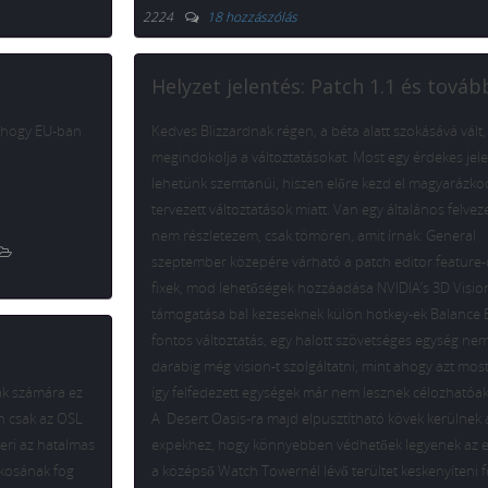
2224
18 hozzászólás
Helyzet jelentés: Patch 1.1 és továb
r, hogy EU-ban
Kedves Blizzardnak régen, a béta alatt szokásává vált
megindokolja a változtatásokat. Most egy érdekes jel
lehetünk szemtanúi, hiszen előre kezd el magyarázko
tervezett változtatások miatt. Van egy általános felveze
nem részletezem, csak tömören, amit írnak: General
szeptember közepére várható a patch editor feature-
fixek, mod lehetőségek hozzáadása NVIDIA’s 3D Visio
támogatása bal kezeseknek külön hotkey-ek Balance 
fontos változtatás, egy halott szövetséges egység ne
darabig még vision-t szolgáltatni, mint ahogy azt most 
ak számára ez
így felfedezett egységek már nem lesznek célozhatóa
n csak az OSL
A Desert Oasis-ra majd elpusztítható kövek kerülnek 
eri az hatalmas
expekhez, hogy könnyebben védhetőek legyenek az el
tékosának fog
a középső Watch Towernél lévő terültet keskenyíteni f