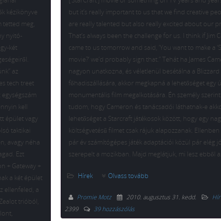
giánál
[‘StarCraft’] movie or something on TV years and year
ők kézikönyve
but it’s really important to us that we find creative pe
 tetted meg,
are really talented but also really excited about our p
ny nyitó-
That’s always been the challenge for us. I think if Ji
egy-két
came to us tomorrow and said, ‘You want to make a ‘S
geségeiről.
movie?’ we’d probably sign that.” Tehát ha James Ca
ünk” az
nagyon unatkozna, és véletlenül besétálna a Blizzard
es tech treet
főhadiszállására, akkor megkapná a lehetőséget egy 
az egységszám
monumentális film megalkotására. Én személy szerin
ennyin kell
tudom, hogy Cameron és tanácsadói láthatnak-e akk
tt épület vagy
lehetőséget a Starcraft játékosok között, hogy egy na
lsó taktikai
költségvetésű filmet csak rájuk alapozzanak. Ellenben
en, avagy néha
pár év számítógépes játék adaptációi közül pár elég jó
agad. Ezt
szerepelt a mozikban. Majd meglátjuk, mi lesz ebből a
on + Gateway +
Hírek
Olvass tovább
nak a két épület
z ellenfeled, a
Promie Motz
2010. augusztus 31. kedd
.
Hír
ealot trióból,
2399
39 hozzászólás
lont,