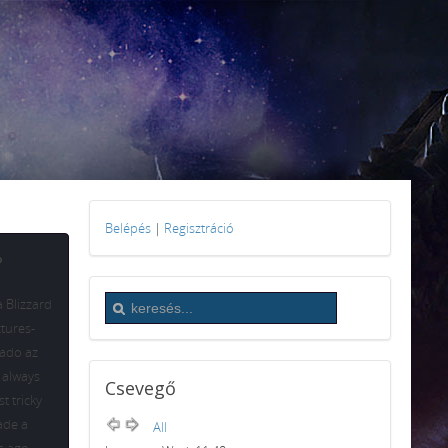
Belépés
|
Regisztráció
?
a Blizzard
ctures-
rado az
 always
Csevegő
st tricky
ade a
All