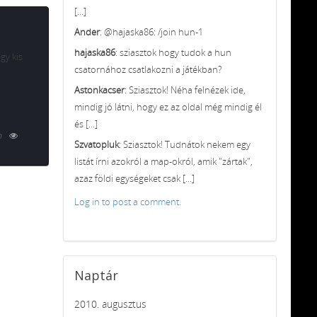
[...]
Ander
: @hajaska86: /join hun-1
hajaska86
: sziasztok hogy tudok a hun
gy kis
csatornához csatlakozni a játékban?
Astonkacser
: Sziasztok! Néha felnézek ide,
mindig jó látni, hogy ez az oldal még mindig él
és [...]
n
Szvatopluk
: Sziasztok! Tudnátok nekem egy
listát írni azokról a map-okról, amik "zártak",
azaz földi egységeket csak [...]
Log in to post a comment.
Naptár
2010. augusztus