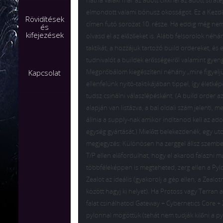
hátha valaki már az adott cikknél az adott straté
elmondott valami bónusz okosságot. Ez a Kezd
Rövidítések
címen futó sorozat 10. része. Ha eddig még nem
és
kifejezések
olvasd el az előzőeket is. Alább felsorolok néhá
taktikát, a hozzájuk tartozó build ordereket, és 
tudnivalót a buildek erősségeiről valamint gyen
Megpróbálom kiegészíteni néhány „mire figyelj
Kapcsolat
ellenfelünk nyitó-taktikájában tippel, így életkép
tudsz csinálni válaszlépésként. (A build order 
alapján van listázva, a bal oldali szám jelenti, m
állnia a supply-nak amikor indítanod kell az ado
egység gyártását.) Mielőtt belekezdenék, egy uto
megjegyzés: Különösen ha zerggel állsz szemb
T/P ellen előfordulhat, hogy el akarod falazni m
többféleképpen is megteheted, zerg ellen a Pyl
Zealot az ideális (gyakorolj a gép ellen, a Zealot
között hagyj ki helyet). Ha Protoss vagy Terran a
falat csinálhatod Gateway + Cybernetics Core + Z
pylonnal mögöttük (tehát nem tudják kilőni a py