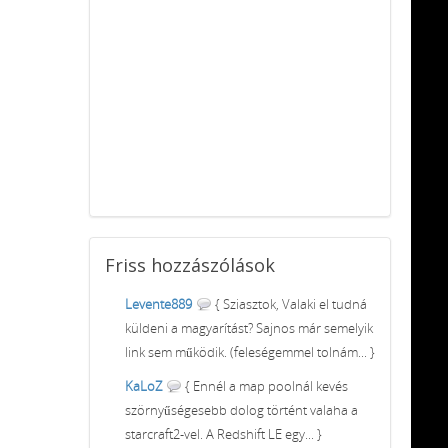
Friss
hozzászólások
Levente889
{ Sziasztok, Valaki el tudná
küldeni a magyarítást? Sajnos már semelyik
link sem működik. (feleségemmel tolnám... }
KaLoZ
{ Ennél a map poolnál kevés
szörnyűségesebb dolog történt valaha a
starcraft2-vel. A Redshift LE egy... }