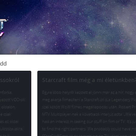
edd
ossokról
Starcraft film még a mi életünkben
amforka.
Egyre több helyről kezdett el jönni már az a hír, hogy 
gyazott VOD-ok
meg akarja filmesíteni a Starcraft-ot is,a Legendary Pi
z oldalon,
szel kötött WoW filmes megállapodás után. Robert P
de csak
MTV Multiplayer-nek a következő interjút adta: „We’ve
es az oldal
had an interest in seeing our stuff on film or TV. It’s ju
kulcsszavakra,
to find the right partners. We probably could have m