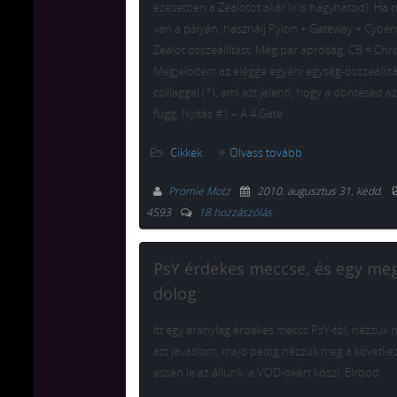
ezesetben a Zealotot akár ki is hagyhatod). Ha n
van a pályán, használj Pylon + Gateway + Cyber
Zealot összeállítást. Még pár apróság, CB = Ch
Megjelöltem az eléggé egyéni egység-összeállít
csillaggal (*), ami azt jelenti, hogy a döntésed az
függ. Nyitás #1 – A 4 Gate
Cikkek
Olvass tovább
Promie Motz
2010. augusztus 31. kedd
.
4593
18 hozzászólás
PsY érdekes meccse, és egy me
dolog
Itt egy aránylag érdekes meccs PsY-tól, nézzük 
azt javaslom, majd pedig nézzük meg a következ
essen le az állunk. a VOD-okért köszi, Elrood.