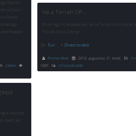
agy feljárat
netics Core +
Ha a Terran OP…
rono Boost.
ásokat egy
Itt van egy kis érdekes kép, ami a Terranok orrára ad e
 ellenfeledtől
fricskát. Köszi iDaarg!
Fun
Olvass tovább
Promie Motz
2010. augusztus 31. kedd
.
Fu
Cikkek
1885
13 hozzászólás
glepő
meg a meccset,
ő videót, és