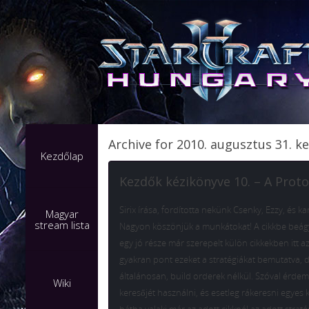
Archive for 2010. augusztus 31. k
Kezdőlap
Kezdők kézikönyve 10. – A Prot
Sirix írása, fordította nekünk Csenky, Ezzy, és k
Magyar
stream lista
Nagyon köszönjük a munkátokat! A cikkbe beá
egy jó része már szerepelt külön cikkekben itt a
gyakran pont ezeket a stratégiákat bemutatva, 
általánosan, build orderek nélkül. Szóval érdem
Wiki
keresőjét használni, és esetleg rákeresni egyes 