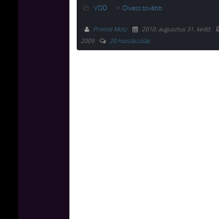
VOD
Olvass tovább
Promie Motz
2010. augusztus 31. kedd
.
2009
20 hozzászólás