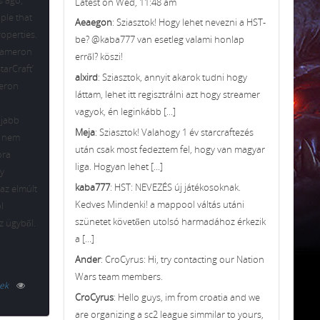
s ago,
Latest on Wed, 11:48 am
ople that
Aeaegon
: Sziasztok! Hogy lehet nevezni a HST-
roperties.
be? @kaba777 van esetleg valami honlap
m Cameron
erről? köszi!
tarCraft’
alxird
: Sziasztok, annyit akarok tudni hogy
meron
láttam, lehet itt regisztrálni azt hogy streamer
vagyok, én leginkább [...]
újabb
Meja
: Sziasztok! Valahogy 1 év starcraftezés
t nem
után csak most fedeztem fel, hogy van magyar
ora
liga. Hogyan lehet [...]
gy
kaba777
: HST: NEVEZÉS új játékosoknak.
 az elmúlt
Kedves Mindenki! a mappool váltás utáni
l
szünetet követően utolsó harmadához érkezik
z ügyből.
a [...]
Ander
: CroCyrus: Hi, try contacting our Nation
Wars team members.
ek
CroCyrus
: Hello guys, im from croatia and we
are organizing a sc2 league simmilar to yours,