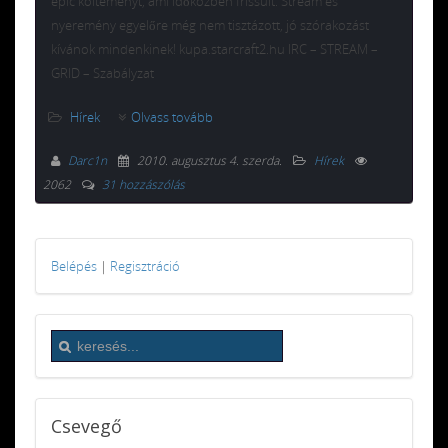
epic költeményt, ami időközben frissült. Stream és
nyeremény egyelőre még nem tisztázott, jó szórakozást
kívánok mindenkinek! kupa.starcraft2.hu IRC – STREAM –
GRID – Szabályzat
Hírek
Olvass tovább
Darc1n
2010. augusztus 4. szerda
.
Hírek
2062
31 hozzászólás
Belépés
|
Regisztráció
Csevegő