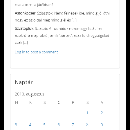
csatlakozni a játékban?
Astonkacser
: Sziasztok! Néha felnézek ide, mindig jó látni,
hogy ez az oldal még mindig él és [...]
Szvatopluk
: Sziasztok! Tudnátok nekem egy listát írni
azokról a map-okról, amik "zártak", azaz földi egységeket
csak [...]
Log in to post a comment.
Naptár
2010. augusztus
H
K
S
C
P
S
V
1
2
3
4
5
6
7
8
9