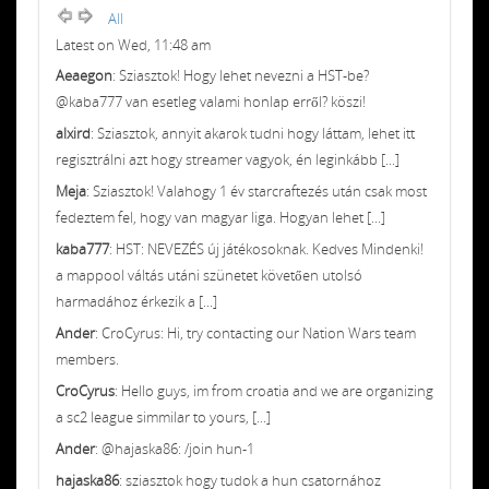
All
Latest on Wed, 11:48 am
Aeaegon
: Sziasztok! Hogy lehet nevezni a HST-be?
@kaba777 van esetleg valami honlap erről? köszi!
alxird
: Sziasztok, annyit akarok tudni hogy láttam, lehet itt
regisztrálni azt hogy streamer vagyok, én leginkább [...]
Meja
: Sziasztok! Valahogy 1 év starcraftezés után csak most
fedeztem fel, hogy van magyar liga. Hogyan lehet [...]
kaba777
: HST: NEVEZÉS új játékosoknak. Kedves Mindenki!
a mappool váltás utáni szünetet követően utolsó
harmadához érkezik a [...]
Ander
: CroCyrus: Hi, try contacting our Nation Wars team
members.
CroCyrus
: Hello guys, im from croatia and we are organizing
a sc2 league simmilar to yours, [...]
Ander
: @hajaska86: /join hun-1
hajaska86
: sziasztok hogy tudok a hun csatornához