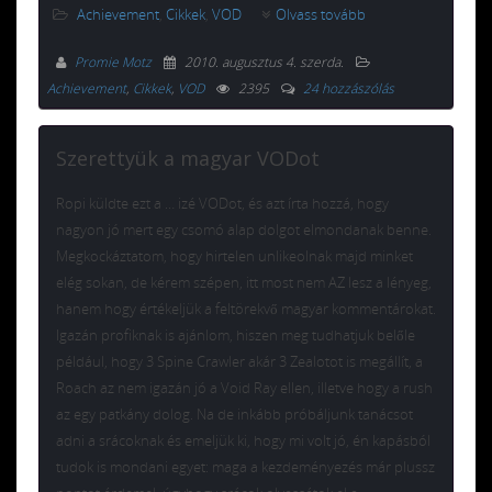
Achievement
,
Cikkek
,
VOD
Olvass tovább
Promie Motz
2010. augusztus 4. szerda
.
Achievement
,
Cikkek
,
VOD
2395
24 hozzászólás
Szerettyük a magyar VODot
Ropi küldte ezt a … izé VODot, és azt írta hozzá, hogy
nagyon jó mert egy csomó alap dolgot elmondanak benne.
Megkockáztatom, hogy hirtelen unlikeolnak majd minket
elég sokan, de kérem szépen, itt most nem AZ lesz a lényeg,
hanem hogy értékeljük a feltörekvő magyar kommentárokat.
Igazán profiknak is ajánlom, hiszen meg tudhatjuk belőle
például, hogy 3 Spine Crawler akár 3 Zealotot is megállít, a
Roach az nem igazán jó a Void Ray ellen, illetve hogy a rush
az egy patkány dolog. Na de inkább próbáljunk tanácsot
adni a srácoknak és emeljük ki, hogy mi volt jó, én kapásból
tudok is mondani egyet: maga a kezdeményezés már plussz