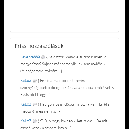
Friss
hozzászólások
Levente889
{ Sziasztok, Valaki el tudná küldeni a
magyarítást? Sajnos már semelyik link sem működik.
(feleségemmel tolnám... }
KaLoZ
{ Ennél a map poolnál kevés
szörnyűségesebb dolog történt valaha a starcraft2-vel. A
Redshift LE egy... }
KaLoZ
{ Hát igen, ez is időben ki lett rakva ... Erről a
meccsről meg nem is... }
KaLoZ
{ :D:D Jó hogy időben ki lett rakva ... De mit
csodálkozok a stream lista a... }