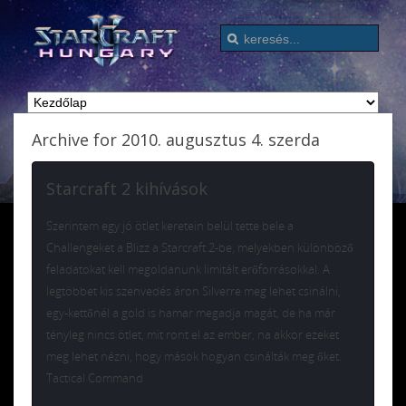
Archive for 2010. augusztus 4. szerda
Starcraft 2 kihívások
Szerintem egy jó ötlet keretein belül tette bele a
Challengeket a Blizz a Starcraft 2-be, melyekben különböző
feladatokat kell megoldanunk limitált erőforrásokkal. A
legtöbbet kis szenvedés áron Silverre meg lehet csinálni,
egy-kettőnél a gold is hamar megadja magát, de ha már
tényleg nincs ötlet, mit ront el az ember, na akkor ezeket
meg lehet nézni, hogy mások hogyan csinálták meg őket.
Tactical Command