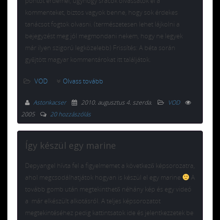
pontot érdemel, úgyhogy srácok olvassátok el a
kommenteket, biztos vagyok benne, hogy sok érdekes
tanácsot fogtok olvasni. (természetesen lehet lájkolni a
bejegyzést meg jól megmondani nekem, hogy ne legyek
már ilyen szigorú legközelebb) Frissítés: A béta során
gyűjtött magyar kommentárokat itt találjátok.
VOD
Olvass tovább
Astonkacser
2010. augusztus 4. szerda
.
VOD
2005
20 hozzászólás
Így készül egy marine
Depyangel hívta fel a figyelmemet a következő képsorozatra,
ahol megcsodálhatjátok hogyan is készül el egy marine
A
tovább gomb után megtekinthető néhány kép és egy videó
a már elkészült alkotásról. A teljes képsorozatot
megtekintéséhez pedig kattintsatok ide és jelentkezzetek be