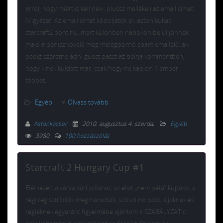
arról, hogy miért is kell neki, plussz mellékeli az email címét
(Vigyázat! Az email címet kódoljátok pl. aston kukac
starcraft2 pont hu, mert különben napokon belül jönnek
majd a pénisznövelő meg melegpornó spam emailek), aki
pedig szeretne adni guest passt az beírja kommentben,
hogy kinek küldött már, csak hogy ne kapjon 1 ember
többet.
Egyéb
Olvass tovább
Astonkacser
2010. augusztus 4. szerda
.
Egyéb
3980
100 hozzászólás
Starcraft 2 Hungary Cup #1
Elérkezett a várva várt pillanat, az első „nem béta” kupánk, a
régi regisztrációk megmaradtak, szóval no para, újaknak és
régieknek egyaránt figyelmébe ajánlom a SZABÁLYZAT c.