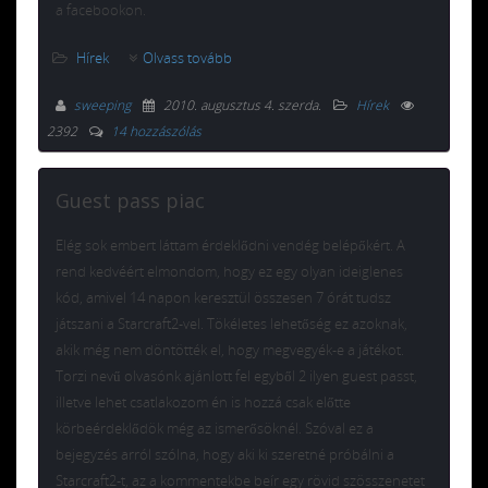
a facebookon.
Hírek
Olvass tovább
sweeping
2010. augusztus 4. szerda
.
Hírek
2392
14 hozzászólás
Guest pass piac
Elég sok embert láttam érdeklődni vendég belépőkért. A
rend kedvéért elmondom, hogy ez egy olyan ideiglenes
kód, amivel 14 napon keresztül összesen 7 órát tudsz
játszani a Starcraft2-vel. Tökéletes lehetőség ez azoknak,
akik még nem döntötték el, hogy megvegyék-e a játékot.
Torzi nevű olvasónk ajánlott fel egyből 2 ilyen guest passt,
illetve lehet csatlakozom én is hozzá csak előtte
körbeérdeklődök még az ismerősöknél. Szóval ez a
bejegyzés arról szólna, hogy aki ki szeretné próbálni a
Starcraft2-t, az a kommentekbe beír egy rövid szösszenetet