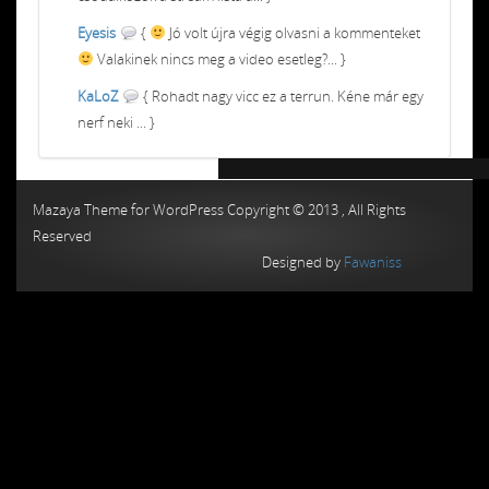
Eyesis
{
Jó volt újra végig olvasni a kommenteket
Valakinek nincs meg a video esetleg?... }
KaLoZ
{ Rohadt nagy vicc ez a terrun. Kéne már egy
nerf neki ... }
Chiptuning MMC Autochip
Chiptunin
Mazaya Theme for WordPress Copyright © 2013 , All Rights
Reserved
Designed by
Fawaniss