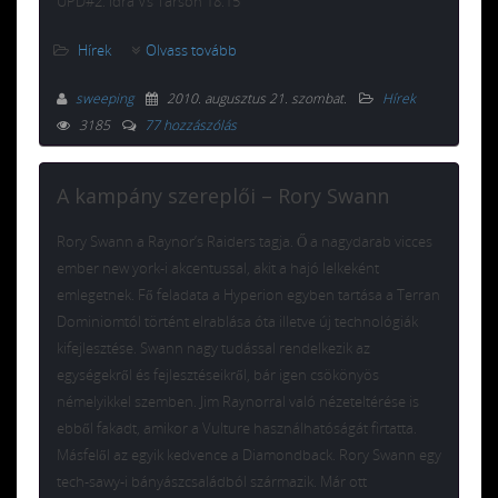
UPD#2: Idra Vs Tarson 18:15
Hírek
Olvass tovább
sweeping
2010. augusztus 21. szombat
.
Hírek
3185
77 hozzászólás
A kampány szereplői – Rory Swann
Rory Swann a Raynor’s Raiders tagja. Ő a nagydarab vicces
ember new york-i akcentussal, akit a hajó lelkeként
emlegetnek. Fő feladata a Hyperion egyben tartása a Terran
Dominiomtól történt elrablása óta illetve új technológiák
kifejlesztése. Swann nagy tudással rendelkezik az
egységekről és fejlesztéseikről, bár igen csökönyös
némelyikkel szemben. Jim Raynorral való nézeteltérése is
ebből fakadt, amikor a Vulture használhatóságát firtatta.
Másfelől az egyik kedvence a Diamondback. Rory Swann egy
tech-sawy-i bányászcsaládból származik. Már ott