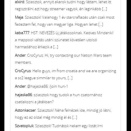
alxird
: Sziasztok, annyit akarok tudni hogy láttam, lehet itt
regisztrálni azt hogy streamer vagyok, én leginkább [...]
Meja
: Sziasztok! Valahogy 1 év starcraftezés után csak most
fedeztem fel, hogy van magyar liga. Hogyan lehet [...]
kaba777
: HST: NEVEZÉS új játékosoknak. Kedves Mindenki!
a mappool váltás utáni szünetet követően utolsó
harmadához érkezik a [...]
Ander
: CroCyrus: Hi, try contacting our Nation Wars team
members.
CroCyrus
: Hello guys, im from croatia and we are organizing
a sc2 league simmilar to yours, [...]
Ander
: @hajaska86: /join hun-1
hajaska86
: sziasztok hogy tudok a hun csatornához
csatlakozni a játékban?
Astonkacser
: Sziasztok! Néha felnézek ide, mindig jó látni,
hogy ez az oldal még mindig él és [...]
Szvatopluk
: Sziasztok! Tudnátok nekem egy listát írni