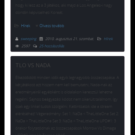
hogy ki lesz az a 3 játékos, aki majd a Los Angeles-i nagy
döntőn képviselheti Koreát.
Hírek
Olvass tovább
sweeping
2010. augusztus 21. szombat
.
Hírek
2597
25 hozzászólás
TLO VS NADA
Elkezdődött minden idők egyik legnagyobb összecsapása. A
két játékost azt hiszem nem kell bemutatni, Nada-nak az
eredményeiről egyébként is oldalakon keresztül lehetne
regélni. Sajnos beágyazási kódot nem sikerült találnom, így
csak egy linkel tudok szolgálni. Kattintsatok ide a stream
eléréséhez! Végeredmény: Set 1: NaDa < TheLittleOne Set 2:
NaDa > TheLittleOne Set 3: NaDa < TheLittleOne UPD#1: 3
órakor folytatódnak az összecsapások Morrow Vs Dimaga