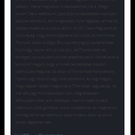
sebezni. Illetve még akkor is stackelődnek, ha a „Magic
boxon” belül kattintunk, azaz azon a képzeletbeli dobozon
belülre kattintunk, ami a legkisebb olyan téglalap, amivel az
összes mutánkat ki tudjuk jelölni. Az SC-1 ben meg pont az
volt a léyeg, hogy tömörüljenek a kis lurkók, és ha nincsen
Thorunk, akkor a Magic Box-szal tényleg jól be lehet őket
húzni egy helyre, ami jól tud jöni, de Thorok ellen ez
tömeges kipusztulást tud csak eredményezni. Mit kell ellene
tennünk? Hagyni, hogy a muták természetes módon
széthúzzák magukat, és akkor a Thorok fölé manőverezni,
nyomni egy stop-ot vagy hold position-t, és vagy hagyni,
hogy szépen lelőjék maguknak a Thor-okat, vagy pedig, ha
már tényleg mind lőtávolban van, még elkezdeni
lefókuszálni őket, ami veszélyes, mert ha saját mutára
kattintunk jobb gombbal, akkor összeállnak, és meghalnak,
ha meg ctrl+a val kattintunk saját mutára, akkor az áruló
társak végeznek vele.