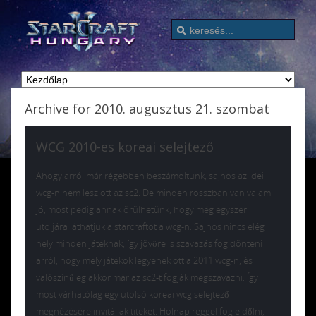
Archive for 2010. augusztus 21. szombat
WCG 2010-es koreai selejtező
Ahogy arról már régebben beszámoltunk, sajnos az idei
wcg-n nem lesz ott az sc2. De minden rosszban van valami
jó, most pedig annak örülhetünk, hogy még egyszer
utoljára láthatjuk a starcraftot a wcg-n. Sajnos nincs elég
hely minden játéknak, így jövőre is szavazás fog dönteni
arról, hogy mely játékok legyenek ott a 2011 wcg-n, és
valószínűleg akkor már az sc2-t fogják megszavazni. Így
most várhatólag egy utolsó koreai wcg selejtező
megnézésére invitállak titeket. Holnap reggel fog eldőlni,