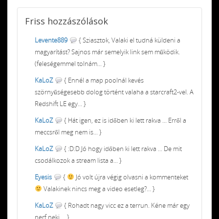
Friss
hozzászólások
Levente889
{ Sziasztok, Valaki el tudná küldeni a
magyarítást? Sajnos már semelyik link sem működik.
(feleségemmel tolnám... }
KaLoZ
{ Ennél a map poolnál kevés
szörnyűségesebb dolog történt valaha a starcraft2-vel. A
Redshift LE egy... }
KaLoZ
{ Hát igen, ez is időben ki lett rakva ... Erről a
meccsről meg nem is... }
KaLoZ
{ :D:D Jó hogy időben ki lett rakva ... De mit
csodálkozok a stream lista a... }
Eyesis
{
Jó volt újra végig olvasni a kommenteket
Valakinek nincs meg a video esetleg?... }
KaLoZ
{ Rohadt nagy vicc ez a terrun. Kéne már egy
nerf neki ... }