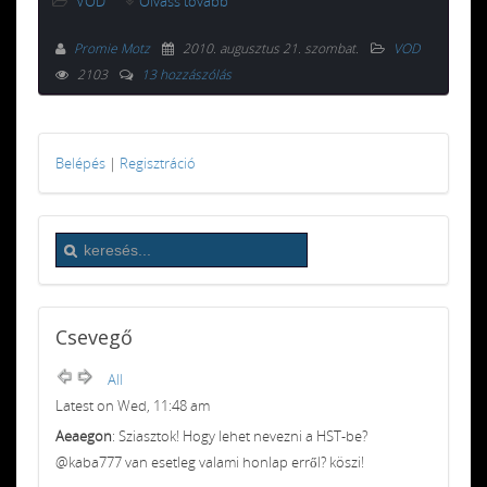
VOD
Olvass tovább
Promie Motz
2010. augusztus 21. szombat
.
VOD
2103
13 hozzászólás
Belépés
|
Regisztráció
Csevegő
All
Latest on Wed, 11:48 am
Aeaegon
: Sziasztok! Hogy lehet nevezni a HST-be?
@kaba777 van esetleg valami honlap erről? köszi!