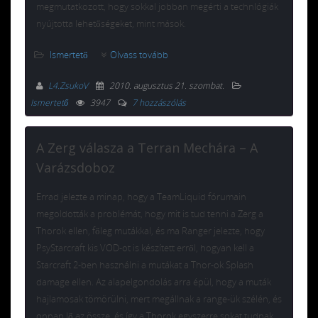
megmutatkozott, hogy sokkal jobban megérti a technlógiák
nyújtotta lehetőségeket, mint mások.
Ismertető
Olvass tovább
L4.ZsukoV
2010. augusztus 21. szombat
.
Ismertető
3947
7 hozzászólás
A Zerg válasza a Terran Mechára – A
Varázsdoboz
Errad jelezte a minap, hogy a TeamLiquid fórumain
megoldották a problémát, hogy mit is tud tenni a Zerg a
Thorok ellen, főleg mutákkal, és ma Ranger jelezte, hogy
PsyStarcraft kis VOD-ot is készített erről, hogyan kell a
Starcraft 2-ben használni a mutákat a Thor-ok Splash
damage ellen. Az alapelgondolás arra épül, hogy a muták
hajlamosak tömörülni, mert megállnak a range-ük szélén, és
onnan lő az össze, és így a Thorok egyszerre sokat tudnak