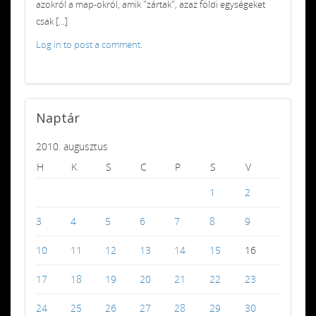
azokról a map-okról, amik "zártak", azaz földi egységeket
csak [...]
Log in to post a comment.
Naptár
2010. augusztus
H
K
S
C
P
S
V
1
2
3
4
5
6
7
8
9
10
11
12
13
14
15
16
17
18
19
20
21
22
23
24
25
26
27
28
29
30