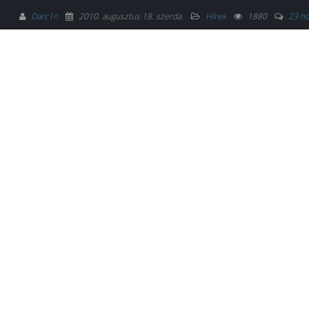
Darc1n
2010. augusztus 18. szerda
.
Hírek
1880
23 ho