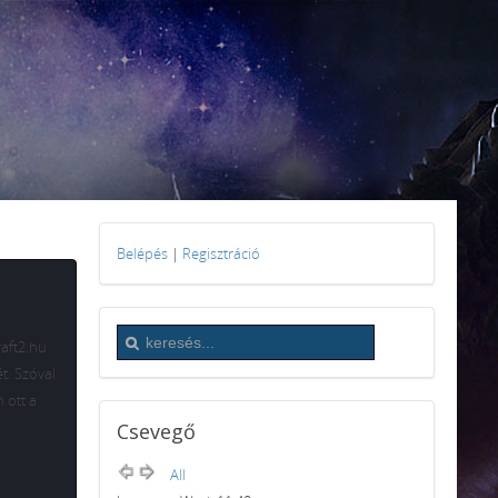
Belépés
|
Regisztráció
raft2.hu
t. Szóval
 ott a
Csevegő
All