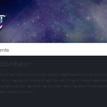
zerda
ó szombaton
tus 21-én 18:00-tól a Pótkulcsban (térkép) megrendezésre kerül az idei Starc
 várjuk, hogy együtt ünnepeljük meg a Starcraft2 Wings of Liberty megjelenésé
 rajongóval dumálni egy jót és még a sört sem veted meg, akkor mindenképpen
épen látható lányokat is!