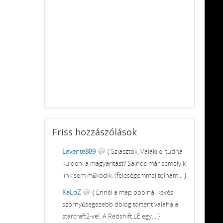
Friss
hozzászólások
Levente889
{ Sziasztok, Valaki el tudná
küldeni a magyarítást? Sajnos már semelyik
link sem működik. (feleségemmel tolnám... }
KaLoZ
{ Ennél a map poolnál kevés
szörnyűségesebb dolog történt valaha a
starcraft2-vel. A Redshift LE egy... }