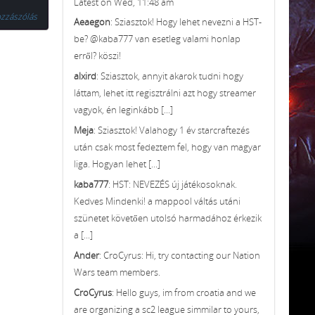
Latest on Wed, 11:48 am
zzászólás
Aeaegon
: Sziasztok! Hogy lehet nevezni a HST-
be? @kaba777 van esetleg valami honlap
erről? köszi!
alxird
: Sziasztok, annyit akarok tudni hogy
láttam, lehet itt regisztrálni azt hogy streamer
vagyok, én leginkább [...]
Meja
: Sziasztok! Valahogy 1 év starcraftezés
után csak most fedeztem fel, hogy van magyar
liga. Hogyan lehet [...]
kaba777
: HST: NEVEZÉS új játékosoknak.
Kedves Mindenki! a mappool váltás utáni
szünetet követően utolsó harmadához érkezik
a [...]
Ander
: CroCyrus: Hi, try contacting our Nation
Wars team members.
CroCyrus
: Hello guys, im from croatia and we
are organizing a sc2 league simmilar to yours,