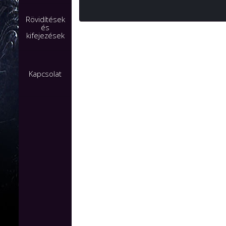
Rövidítések
és
kifejezések
Kapcsolat