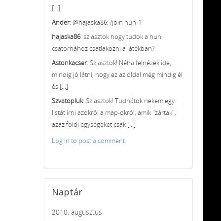
[...]
Ander
: @hajaska86: /join hun-1
hajaska86
: sziasztok hogy tudok a hun
csatornához csatlakozni a játékban?
Astonkacser
: Sziasztok! Néha felnézek ide,
mindig jó látni, hogy ez az oldal még mindig él
és [...]
Szvatopluk
: Sziasztok! Tudnátok nekem egy
listát írni azokról a map-okról, amik "zártak",
azaz földi egységeket csak [...]
Log in to post a comment.
Naptár
2010. augusztus