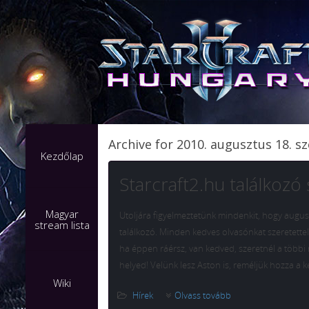
Archive for 2010. augusztus 18. s
Kezdőlap
Starcraft2.hu találkoz
Magyar
Utoljára figyelmeztetünk mindenkit, hogy augusz
stream lista
találkozó. Minden kedves olvasónkat szeretettel
ha éppen ráérsz, van kedved, szeretnél a többi
helyed! Velünk lesz Aston is, reméljük hozza a k
Wiki
Hírek
Olvass tovább