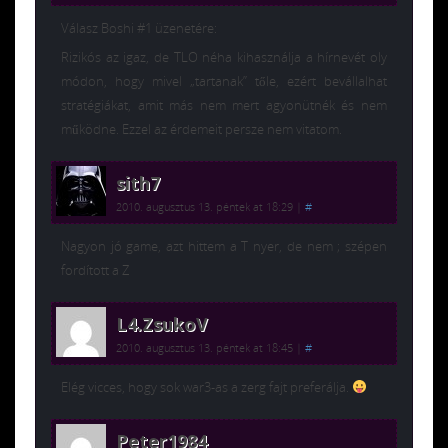
Válasz Boshi #1 üzenetére:
Rizikós az igaz, de TLO néha kihasználja a hírnevét oly
módon, hogy mivel „tartanak” tőle, ezért bevállalhat
stratégiákat, amit más nem mert agyonütnék és nem
működne. Ezzel az érdemeit persze nem vitatom.
sith7
2010. augusztus 13. péntek at 18:29
|
#
Nagyon jó game, azt hittem a T nyer, de nem ; szépen
fordított a Z
L4.ZsukoV
2010. augusztus 13. péntek at 18:45
|
#
Elég vicces, hogy sok war3-as a zerg fajt preferálja.
Peter1984