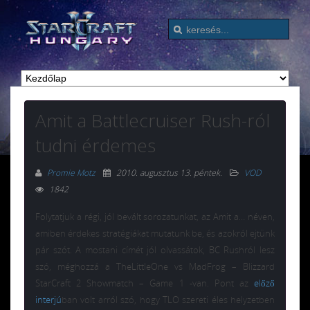
Amit a Battlecruiser Rush-ról
tudni érdemes
Promie Motz
2010. augusztus 13. péntek
.
VOD
1842
Folytatjuk a régi, jól bevált sorozatunkat, az Amit a… néven,
amiben érdekes stratégiákat mutatunk be, és azokról ejtünk
pár szót. A mostani címét jól olvassátok, BC Rushról lesz
szó, méghozzá a TheLittleOne vs MadFrog – Blizzard
StarCraft 2 Showmatch – Game 1 -van. Pont az
előző
interjú
ban volt arról szó, hogy TLO szereti éles helyzetben