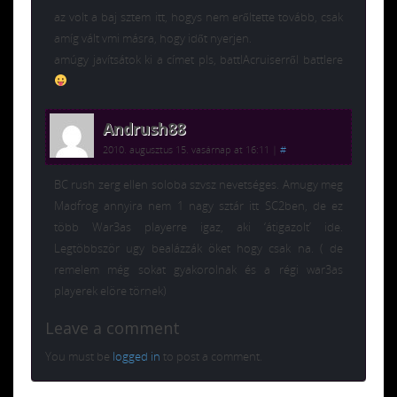
az volt a baj sztem itt, hogys nem erőltette tovább, csak
amíg vált vmi másra, hogy időt nyerjen.
amúgy javítsátok ki a címet pls, battlAcruiserről battlere
Andrush88
2010. augusztus 15. vasárnap at 16:11
|
#
BC rush zerg ellen soloba szvsz nevetséges. Amugy meg
Madfrog annyira nem 1 nagy sztár itt SC2ben, de ez
több War3as playerre igaz, aki ‘átigazolt’ ide.
Legtöbbször ugy bealázzák öket hogy csak na. ( de
remelem még sokat gyakorolnak és a régi war3as
playerek elöre törnek)
Leave a comment
You must be
logged in
to post a comment.