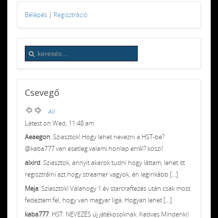
Belépés
|
Regisztráció
Csevegő
All
Latest on Wed, 11:48 am
Aeaegon
: Sziasztok! Hogy lehet nevezni a HST-be?
@kaba777 van esetleg valami honlap erről? köszi!
alxird
: Sziasztok, annyit akarok tudni hogy láttam, lehet itt
regisztrálni azt hogy streamer vagyok, én leginkább [...]
Meja
: Sziasztok! Valahogy 1 év starcraftezés után csak most
fedeztem fel, hogy van magyar liga. Hogyan lehet [...]
kaba777
: HST: NEVEZÉS új játékosoknak. Kedves Mindenki!