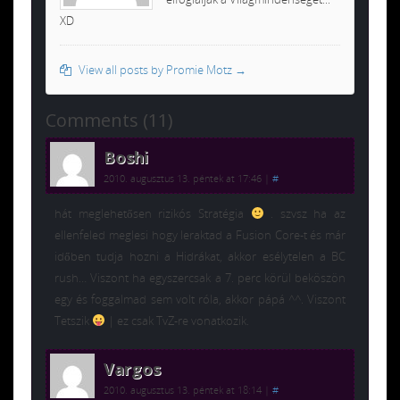
XD
View all posts by Promie Motz
→
Comments (11)
Boshi
2010. augusztus 13. péntek at 17:46
|
#
hát meglehetősen rizikós Stratégia
. szvsz ha az
ellenfeled meglesi hogy leraktad a Fusion Core-t és már
időben tudja hozni a Hidrákat, akkor esélytelen a BC
rush… Viszont ha egyszercsak a 7. perc körül beköszön
egy és foggalmad sem volt róla, akkor pápá ^^. Viszont
Tetszik
| ez csak TvZ-re vonatkozik.
Vargos
2010. augusztus 13. péntek at 18:14
|
#