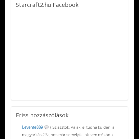
Starcraft2.hu
Facebook
Friss
hozzászólások
Levente889
{ Sziasztok, Valaki el tudná küldeni a
magyarítást? Sajnos már semelyik link sem működik.