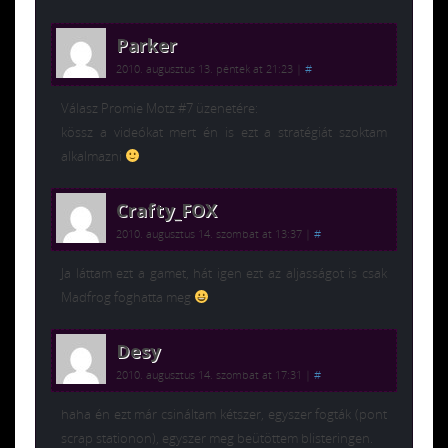
Parker
2010. augusztus 13. péntek at 21:23
|
#
Válasz Promie Motz #7 üzenetére:
kössz a videókat mert én is ezt a stratégiát szoktam
alkalmazni
Crafty_FOX
2010. augusztus 14. szombat at 13:37
|
#
Ja láttam ezt a gamet, hát igen ezt az aljasságot is csak
Madfrog foghatta meg
Desy
2010. augusztus 14. szombat at 17:31
|
#
haha én ezt már csináltam kétszer, egyszer fogták (pont
scrap stationon), egyszer meg beütöttem blisteringen.