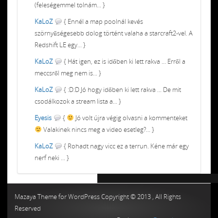
(feleségemmel tolnám... }
KaLoZ
{ Ennél a map poolnál kevés
szörnyűségesebb dolog történt valaha a starcraft2-vel. A
Redshift LE egy... }
KaLoZ
{ Hát igen, ez is időben ki lett rakva ... Erről a
meccsről meg nem is... }
KaLoZ
{ :D:D Jó hogy időben ki lett rakva ... De mit
csodálkozok a stream lista a... }
Eyesis
{
Jó volt újra végig olvasni a kommenteket
Valakinek nincs meg a video esetleg?... }
KaLoZ
{ Rohadt nagy vicc ez a terrun. Kéne már egy
nerf neki ... }
Chiptuning MMC Autochip
Chiptunin
Mazaya Theme for WordPress Copyright © 2013 , All Rights
Reserved