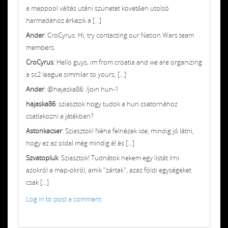
a mappool váltás utáni szünetet követően utolsó
harmadához érkezik a [...]
Ander
: CroCyrus: Hi, try contacting our Nation Wars team
members.
CroCyrus
: Hello guys, im from croatia and we are organizing
a sc2 league simmilar to yours, [...]
Ander
: @hajaska86: /join hun-1
hajaska86
: sziasztok hogy tudok a hun csatornához
csatlakozni a játékban?
Astonkacser
: Sziasztok! Néha felnézek ide, mindig jó látni,
hogy ez az oldal még mindig él és [...]
Szvatopluk
: Sziasztok! Tudnátok nekem egy listát írni
azokról a map-okról, amik "zártak", azaz földi egységeket
csak [...]
Log in to post a comment.