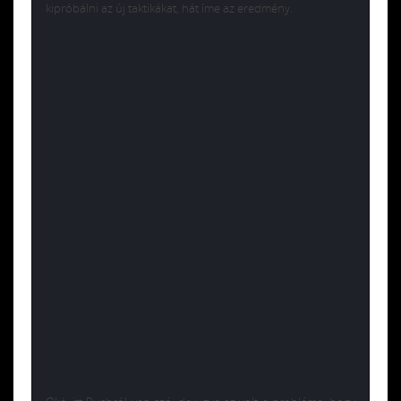
kipróbálni az új taktikákat, hát íme az eredmény.