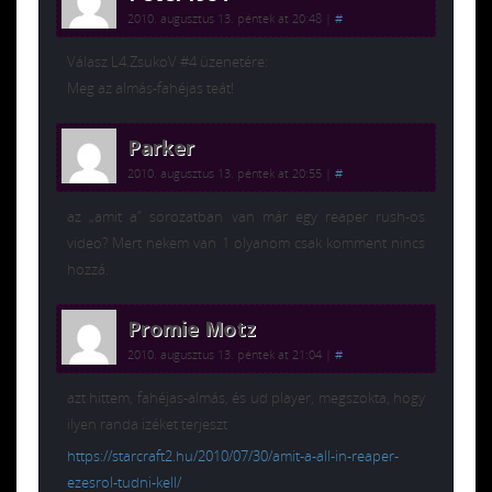
2010. augusztus 13. péntek at 20:48
|
#
Válasz L4.ZsukoV #4 üzenetére:
Meg az almás-fahéjas teát!
Parker
2010. augusztus 13. péntek at 20:55
|
#
az „amit a” sorozatban van már egy reaper rush-os
video? Mert nekem van 1 olyanom csak komment nincs
hozzá.
Promie Motz
2010. augusztus 13. péntek at 21:04
|
#
azt hittem, fahéjas-almás, és ud player, megszokta, hogy
ilyen randa izéket terjeszt
https://starcraft2.hu/2010/07/30/amit-a-all-in-reaper-
ezesrol-tudni-kell/