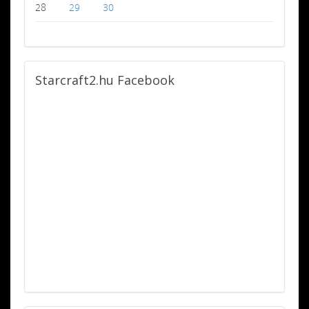
28
29
30
Starcraft2.hu
Facebook