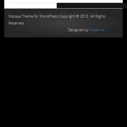
Chiptuning MMC Autochip
Chiptunin
Mazaya Theme for WordPress Copyright © 2013 , All Rights
Reserved
Designed by
Fawaniss