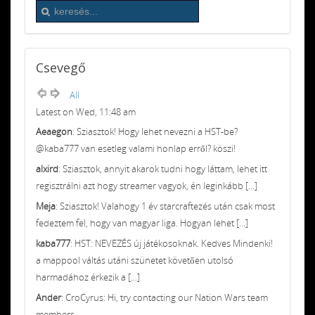
Csevegő
All
Latest on Wed, 11:48 am
Aeaegon
: Sziasztok! Hogy lehet nevezni a HST-be?
@kaba777 van esetleg valami honlap erről? köszi!
alxird
: Sziasztok, annyit akarok tudni hogy láttam, lehet itt
regisztrálni azt hogy streamer vagyok, én leginkább [...]
Meja
: Sziasztok! Valahogy 1 év starcraftezés után csak most
fedeztem fel, hogy van magyar liga. Hogyan lehet [...]
kaba777
: HST: NEVEZÉS új játékosoknak. Kedves Mindenki!
a mappool váltás utáni szünetet követően utolsó
harmadához érkezik a [...]
Ander
: CroCyrus: Hi, try contacting our Nation Wars team
members.