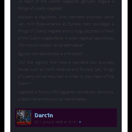
„A Heart of the Swarm kiegészítő igényelni fogja-e a
Wings of Liberty meglétét?
Azokban a régiókban, ahol standard dobozos verzió
van, mint Észak-Amerika és Európa, nem szükséges a
Wings of Liberty megléte ahhoz, hogy játszhass a Heart
of the Swarm kiegészítővel. A többi régióval kapcsolatos
információk később válnak elérhetővé.”
Egyszer sem ellenőrzitek le a forditást? …
„For the regions that have a standard box business
model such as North America and Europe, !yes, Wings
of Liberty will be required! in order to play Heart of the
Swarm.”
Legalább a fontos infók legyenek normálisan leforditva,
a sztorit lehet trehányul az nem érdekes.
Darc1n
2011. június 6. hétfő at 16:19
|
#