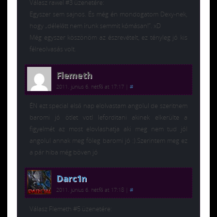
Válasz rawel #3 üzenetére:
Egyszer sem sajnos. És még én mondogatom Dexy-nek,
hogy „délelőtt nem írunk semmit kómásan!”. xD
Még egyszer köszönöm az észrevételt, ez tényleg jó kis
félreolvasás volt.
Flemeth
2011. június 6. hétfő at 17:17
|
#
ÉN ezt special első nap elolvastam angolul de szeritnem
baromi jó ötlet votl leforditani akinek elkerülte a
figyelmét az most elovlashatja aki meg nem tud jól
angolul annak meg föleg baromi jó :).Szerintem meg ez
a pár hiba még böven jó
Darc1n
2011. június 6. hétfő at 17:18
|
#
Válasz Flemeth #5 üzenetére: