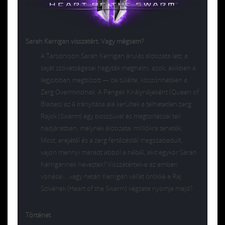
Sarah Kerrigan visszatért. Vagy mégsem?
A Tarsonison Sarah Kerrigan árulás áldozata lett, a
saját szövetségesei hagyták meghalni, azok, akikben a
legjobban megbízott — de túlélte, köszönhetően a
Zerg Overmindnak. A Pengék Királynőjeként (Queen of
Blades) az ő irányítása alá kerültek a telhetetlen zerg
Rajok (Swarm) egy bosszúval és megtorlással teli
hadjáratban, melynek áldozatai milliókra tehetők.
Most, erejétől és a zerg fertőzéstől megszabadult,
vajon mennyi maradt abból a nőből, akit egykor Sarah
Kerrigannek neveztek? Visszatértek-e az emberi
vonásai… vagy netán Kerrigan vállát örökké a Raj
Szívének (Heart of the Swarm) végzete nyomja majd?
Történet