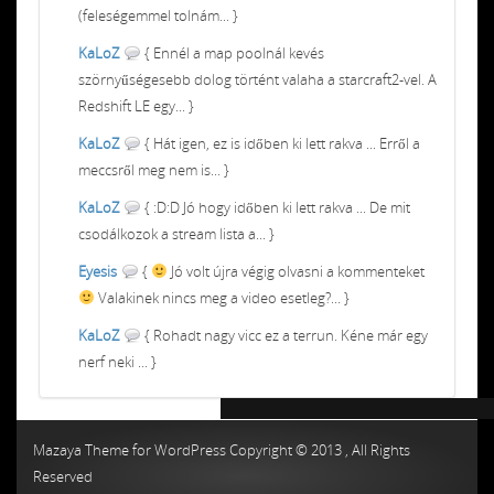
(feleségemmel tolnám... }
KaLoZ
{ Ennél a map poolnál kevés
szörnyűségesebb dolog történt valaha a starcraft2-vel. A
Redshift LE egy... }
KaLoZ
{ Hát igen, ez is időben ki lett rakva ... Erről a
meccsről meg nem is... }
KaLoZ
{ :D:D Jó hogy időben ki lett rakva ... De mit
csodálkozok a stream lista a... }
Eyesis
{
Jó volt újra végig olvasni a kommenteket
Valakinek nincs meg a video esetleg?... }
KaLoZ
{ Rohadt nagy vicc ez a terrun. Kéne már egy
nerf neki ... }
Chiptuning MMC Autochip
Chiptunin
Mazaya Theme for WordPress Copyright © 2013 , All Rights
Reserved