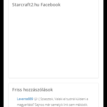
Starcraft2.hu
Facebook
Friss
hozzászólások
Levente889
{ Sziasztok, Valaki el tudná küldeni a
magyarítást? Sajnos már semelyik link sem működik.