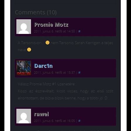
Comments (10)
Promie Motz
2011. június 6. hétfő at 14:58
|
#
A Tarsonis-on…
nem Tarsonis Sarah Kerrigan a teljes
neve
Darc1n
2011. június 6. hétfő at 15:37
|
#
Válasz Promie Motz #1 üzenetére:
Köszi az észrevételt, kicsit vicces, hogy az első szót
elrontottam, de bízva bízok benne, hogy a többi jó :D.
rawel
2011. június 6. hétfő at 16:05
|
#