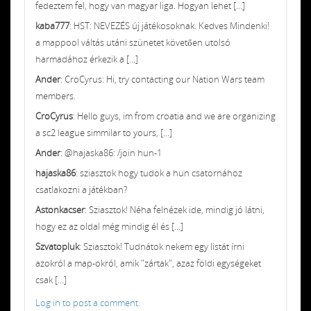
fedeztem fel, hogy van magyar liga. Hogyan lehet [...]
kaba777
: HST: NEVEZÉS új játékosoknak. Kedves Mindenki!
a mappool váltás utáni szünetet követően utolsó
harmadához érkezik a [...]
Ander
: CroCyrus: Hi, try contacting our Nation Wars team
members.
CroCyrus
: Hello guys, im from croatia and we are organizing
a sc2 league simmilar to yours, [...]
Ander
: @hajaska86: /join hun-1
hajaska86
: sziasztok hogy tudok a hun csatornához
csatlakozni a játékban?
Astonkacser
: Sziasztok! Néha felnézek ide, mindig jó látni,
hogy ez az oldal még mindig él és [...]
Szvatopluk
: Sziasztok! Tudnátok nekem egy listát írni
azokról a map-okról, amik "zártak", azaz földi egységeket
csak [...]
Log in to post a comment.