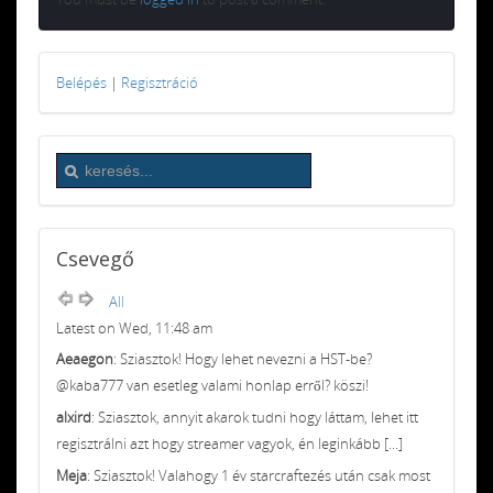
Belépés
|
Regisztráció
Csevegő
All
Latest on Wed, 11:48 am
Aeaegon
: Sziasztok! Hogy lehet nevezni a HST-be?
@kaba777 van esetleg valami honlap erről? köszi!
alxird
: Sziasztok, annyit akarok tudni hogy láttam, lehet itt
regisztrálni azt hogy streamer vagyok, én leginkább [...]
Meja
: Sziasztok! Valahogy 1 év starcraftezés után csak most