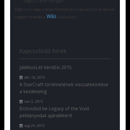
Mégis ki Sarah Kerrigan?
Még nincs vége, a teljes fordítást és a kapcsolódó leírásokat
Wiki
megtekinthetitek a
oldalunkon!
Kapcsolódó hírek
JátékosLét kérdőív 2015.
dec 18, 2015
A StarCraft történetének visszatekintése
a kezdetekig
nov 5, 2015
Biztosítsd be Legacy of the Void
példányodat ajándékért!
aug 24, 2015