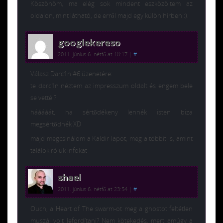
Köszönöm, ma elég sok mindent eszközöltem az
oldalon, mint látható, de erről majd egy külön hírben :).
googlekereso
2011. június 6. hétfő at 18:17
|
#
Válasz Darc1n #6 üzenetére:
te darc1n néztem az impresszum oldalt és engem bele
se vettél?
hááááát, ha sértődékeny lennék isten biza
megsértődnék XD
majd megcsinálom a Kaldir lapot, meg a többit is, amint
találok róluk infokat
shael
2011. június 6. hétfő at 23:54
|
#
Ouch, a Heart of The swarm-ot meg a ghostot feltétlen
muszáj volt lefordítani? Nem kötekedés, mert amúgy a