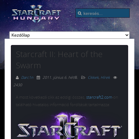
Starcraft II: Heart of the
Swarm
Darc1n
2011. június 6. hétfő
.
Cikkek
,
Hírek
2430
A most következő cikk az eddigi összes,
starcraft2.com
-on
található hivatalos információ fordítását tartalmazza: