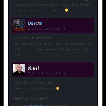
fordítás jó, csak nekem nagyon megtörték az iromány
hangulatát a magyarosított verziók…
Darc1n
2011. június 7. kedd at 00:37
|
#
Válasz shael #8 üzenetére:
Igen, muszáj volt és akinek nem tetszik, élvezkedjen az
ezek után zárójelben lévő eredeti kifejezéseken. Peace
out.
shael
2011. június 7. kedd at 09:40
|
#
Válasz Darc1n #9 üzenetére:
Oké, no para, csak kérdeztem.
Leave a comment
You must be
logged in
to post a comment.