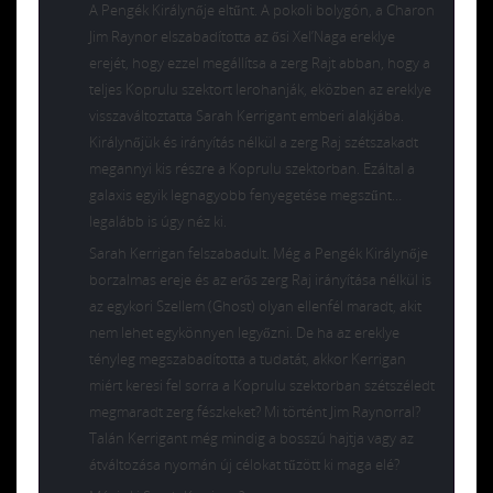
A Pengék Királynője eltűnt. A pokoli bolygón, a Charon
Jim Raynor elszabadította az ősi Xel’Naga ereklye
erejét, hogy ezzel megállítsa a zerg Rajt abban, hogy a
teljes Koprulu szektort lerohanják, eközben az ereklye
visszaváltoztatta Sarah Kerrigant emberi alakjába.
Királynőjük és irányítás nélkül a zerg Raj szétszakadt
megannyi kis részre a Koprulu szektorban. Ezáltal a
galaxis egyik legnagyobb fenyegetése megszűnt…
legalább is úgy néz ki.
Sarah Kerrigan felszabadult. Még a Pengék Királynője
borzalmas ereje és az erős zerg Raj irányítása nélkül is
az egykori Szellem (Ghost) olyan ellenfél maradt, akit
nem lehet egykönnyen legyőzni. De ha az ereklye
tényleg megszabadította a tudatát, akkor Kerrigan
miért keresi fel sorra a Koprulu szektorban szétszéledt
megmaradt zerg fészkeket? Mi történt Jim Raynorral?
Talán Kerrigant még mindig a bosszú hajtja vagy az
átváltozása nyomán új célokat tűzött ki maga elé?